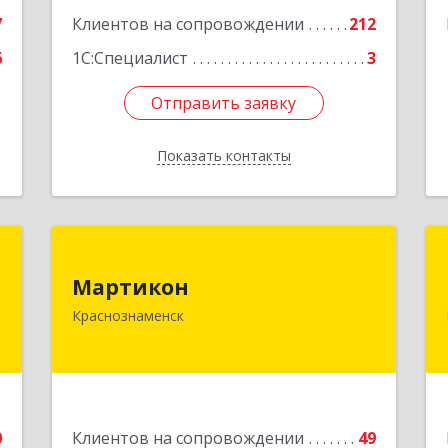
ул, дом № 14, кв.158
е
7
Клиентов на сопровождении
212
Подробнее
6
1С:Специалист
3
Отправить заявку
Отправить заявку
Показать контакты
Назад
Г
Мартикон
Мартикон
.
143090, Московская обл,
Краснознаменск
,
Краснознаменск г, Краснознаменная
е
ул, дом № 27, пом.36
М
Подробнее
е
0
Клиентов на сопровождении
49