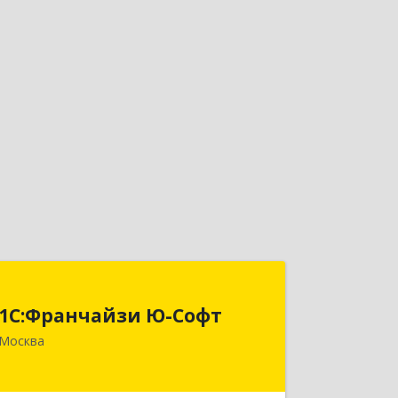
1С:Франчайзи Ю-Софт
1С:Франчайзи Ю-Софт
117149, Москва г, вн.тер.г.
Москва
муниципальный округ Зюзино,
Азовская ул, дом № 6, корпус 3