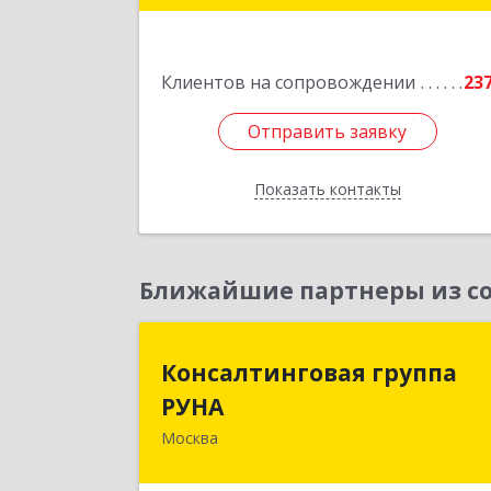
2
Подробне
Клиентов на сопровождении
23
Отправить заявку
Отправить заявку
Показать контакты
Назад
Ближайшие партнеры из со
Консалтинговая групп
Консалтинговая группа
РУН
РУНА
Москва
117218, Москва г, Кржижановского ул
дом № 29, корпус 