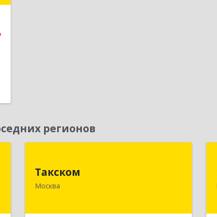
7
е
7
седних регионов
а
Такском
А
Такском
119034, Москва г, Барыковский пер,
Москва
дом № 4,стр.2
,
1
Подробнее