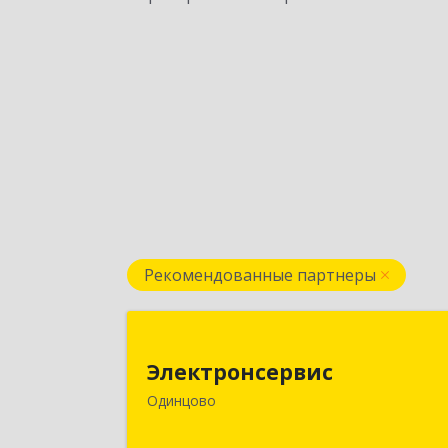
Рекомендованные партнеры
Электронсерви
Электронсервис
143050, Московская обл
Одинцово
Одинцовский р-н, Большие Вязем
рп, Ямская ул, владение № 4, строени