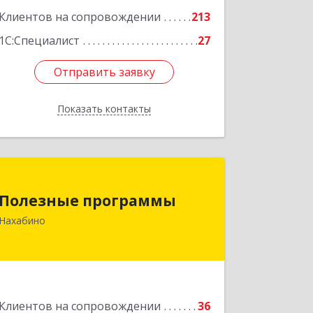
Подробнее
Клиентов на сопровождении
213
1С:Специалист
27
Отправить заявку
Отправить заявку
Показать контакты
Назад
Полезные программы
Полезные программы
143432, Московская обл,
Нахабино
Красногорский р-н, Нахабино рп,
Панфилова ул, дом № 9А, кв.6
Подробнее
Клиентов на сопровождении
36