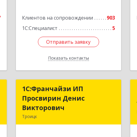
е
7
Клиентов на сопровождении
903
1
1С:Специалист
5
Отправить заявку
Отправить заявку
Показать контакты
Назад
-
1C:Франчайзи ИП
1C:Франчайзи ИП
"
Просвирин Денис
Просвирин Денис
Викторович
Викторович
.
Троицк
й
108842, Москва г, вн.тер.г. городской
5
округ Троицк, Троицк г, Городская