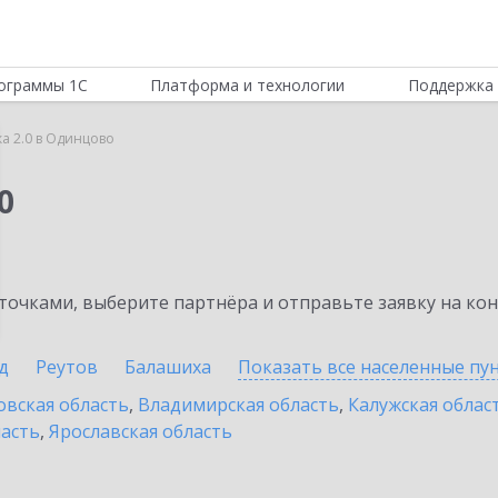
ограммы 1С
Платформа и технологии
Поддержка 
ка 2.0 в Одинцово
0
очками, выберите партнёра и отправьте заявку на ко
д
Реутов
Балашиха
Показать все населенные
пу
овская область
,
Владимирская область
,
Калужская облас
ласть
,
Ярославская область