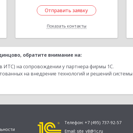
Отправить заявку
Отправить заявку
Показать контакты
Назад
инцово, обратите внимание на:
в ИТС) на сопровождении у партнера фирмы 1С.
стованных на внедрение технологий и решений системы
Телефон:
+7 (495) 737-92-57
льности
Email:
site_v8@1c.ru