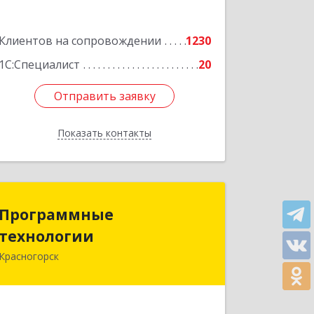
Подробнее
Клиентов на сопровождении
1230
1С:Специалист
20
Отправить заявку
Отправить заявку
Показать контакты
Назад
Программные
Программные
технологии
технологии
Красногорск
143408, Московская обл,
Красногорский р-н, Красногорск г,
Ленина ул, дом № 45, оф.40