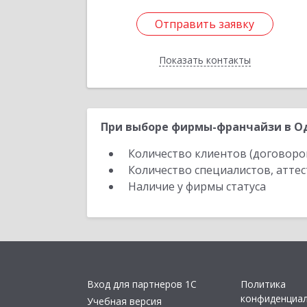
Отправить заявку
Отправить заявку
Показать контакты
Назад
При выборе фирмы-франчайзи в Од
Количество клиентов (договоро
Количество специалистов, атте
Наличие у фирмы статуса
Вход для партнеров 1С
Политика
конфиденциа
Учебная версия