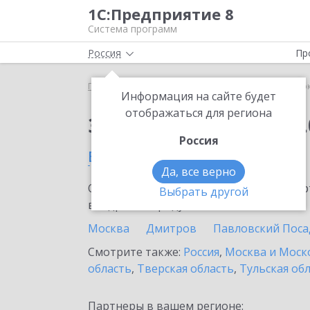
1С:Предприятие 8
Система программ
Россия
Пр
Главная
Сервисы ИТС
1С:Сверка 2.0
1С:Свер
Информация на сайте будет
отображаться для региона
Заказать 1С:Сверка 2.
Россия
в Одинцово
Да, все верно
Ознакомьтесь с информационными карт
Выбрать другой
внедрение продукта.
Москва
Дмитров
Павловский Поса
Смотрите также:
Россия
,
Москва и Моск
область
,
Тверская область
,
Тульская об
Партнеры в вашем регионе: