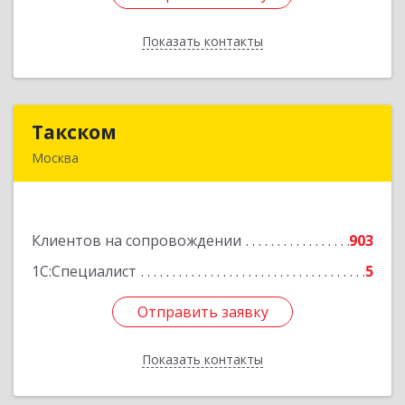
Показать контакты
Назад
Такском
Такском
Москва
119034, Москва г, Барыковский пер, дом №
4,стр.2
Клиентов на сопровождении
903
Подробнее
1С:Специалист
5
Отправить заявку
Отправить заявку
Показать контакты
Назад