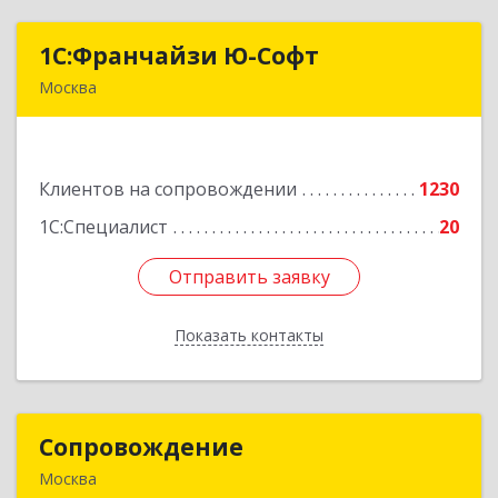
1С:Франчайзи Ю-Софт
1С:Франчайзи Ю-Софт
Москва
117149, Москва г, вн.тер.г. муниципальный
округ Зюзино, Азовская ул, дом № 6, корпус 3
Клиентов на сопровождении
1230
Подробнее
1С:Специалист
20
Отправить заявку
Отправить заявку
Показать контакты
Назад
Сопровождение
Сопровождение
Москва