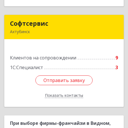
Софтсервис
Софтсервис
Ахтубинск
416500, Астраханская обл, Ахтубинский р-н,
Ахтубинск г, Ленина ул, дом № 57
Клиентов на сопровождении
9
Подробнее
1С:Специалист
3
Отправить заявку
Отправить заявку
Показать контакты
Назад
При выборе фирмы-франчайзи в Видном,