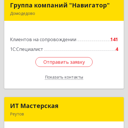
Группа компаний "Навигатор"
Группа компаний "Навигатор"
Домодедово
142001, Московская обл, Домодедово г,
Северный мкр, Каширское ш, дом № 7А, оф.304
Клиентов на сопровождении
141
Подробнее
1С:Специалист
4
Отправить заявку
Отправить заявку
Показать контакты
Назад
ИТ Мастерская
ИТ Мастерская
Реутов
Подробнее