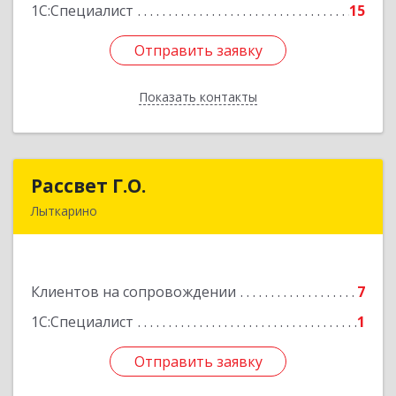
1С:Специалист
15
Отправить заявку
Отправить заявку
Показать контакты
Назад
Рассвет Г.О.
Рассвет Г.О.
Лыткарино
140082, Московская обл, Лыткарино г, 5 мкр 1-
й кв-л, дом № 3А
Клиентов на сопровождении
7
Подробнее
1С:Специалист
1
Отправить заявку
Отправить заявку