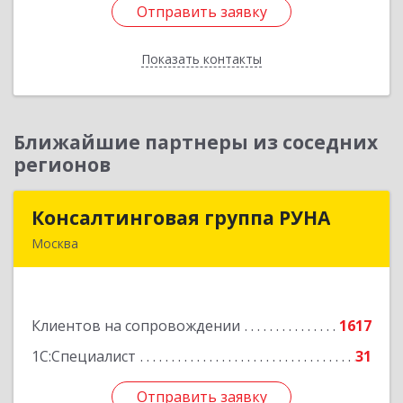
Отправить заявку
Отправить заявку
Показать контакты
Назад
Ближайшие партнеры из соседних
регионов
Консалтинговая группа РУНА
Консалтинговая группа РУНА
Москва
117218, Москва г, Кржижановского ул, дом №
29, корпус 1
Клиентов на сопровождении
1617
Подробнее
1С:Специалист
31
Отправить заявку
Отправить заявку