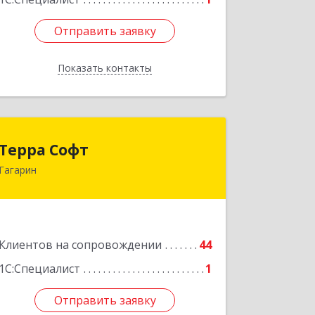
Отправить заявку
Отправить заявку
Показать контакты
Назад
Терра Софт
Терра Софт
Гагарин
215010, Смоленская обл, Гагарин г,
Ленина ул, дом № 12
Подробнее
Клиентов на сопровождении
44
1С:Специалист
1
Отправить заявку
Отправить заявку