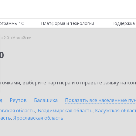
ограммы 1С
Платформа и технологии
Поддержка 
а 2.0 в Можайске
0
очками, выберите партнёра и отправьте заявку на ко
д
Реутов
Балашиха
Показать все населенные
пу
овская область
,
Владимирская область
,
Калужская облас
ласть
,
Ярославская область