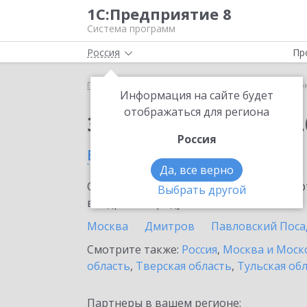
1С:Предприятие 8
Система программ
Россия
Пр
Главная
Сервисы ИТС
1С:Сверка 2.0
1С:Сверк
Информация на сайте будет
отображаться для региона
Заказать 1С:Сверка 2.
Россия
в Можайске
Да, все верно
Ознакомьтесь с информационными карт
Выбрать другой
внедрение продукта.
Москва
Дмитров
Павловский Поса
Смотрите также:
Россия
,
Москва и Моск
область
,
Тверская область
,
Тульская об
Партнеры в вашем регионе: