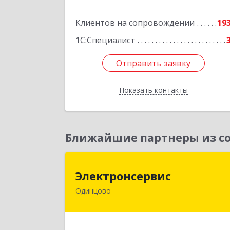
Подробне
Клиентов на сопровождении
19
1С:Специалист
Отправить заявку
Отправить заявку
Показать контакты
Назад
Ближайшие партнеры из со
Электронсерви
Электронсервис
Одинцово
143050, Московская обл
Одинцовский р-н, Большие Вязем
рп, Ямская ул, владение № 4, строени
2