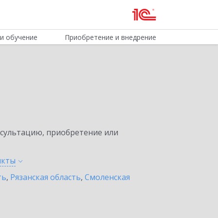
и обучение
Приобретение и внедрение
нсультацию, приобретение или
нкты
ть
,
Рязанская область
,
Смоленская