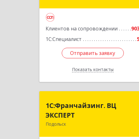
Подробне
Клиентов на сопровождении
90
1С:Специалист
Отправить заявку
Отправить заявку
Показать контакты
Назад
1С:Франчайзинг. В
1С:Франчайзинг. ВЦ
ЭКСПЕР
ЭКСПЕРТ
Подольск
142100, Московская обл, г.о
Подольск, Подольск г, Федорова ул