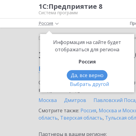
1С:Предприятие 8
Система программ
Россия
Пр
Главная
Сервисы ИТС
1С:Сверка 2.0
1С:Сверк
Информация на сайте будет
отображаться для региона
Заказать 1С:Сверка 2.
Россия
в Троицке
Да, все верно
Ознакомьтесь с информационными карт
Выбрать другой
внедрение продукта.
Москва
Дмитров
Павловский Поса
Смотрите также:
Россия
,
Москва и Моск
область
,
Тверская область
,
Тульская об
Партнеры в вашем регионе: