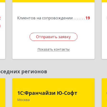
й
я
Подробнее
8
2
Клиентов на сопровождении
19
е
3
Отправить заявку
Отправить заявку
Показать контакты
Назад
седних регионов
м
1С:Франчайзи Ю-Софт
1С:Франчайзи Ю-Софт
,
117149, Москва г, вн.тер.г.
Москва
2
муниципальный округ Зюзино,