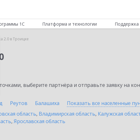
ограммы 1С
Платформа и технологии
Поддержка 
а 2.0 в Троицке
0
очками, выберите партнёра и отправьте заявку на ко
д
Реутов
Балашиха
Показать все населенные
пу
овская область
,
Владимирская область
,
Калужская облас
ласть
,
Ярославская область