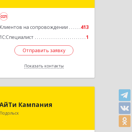
Подробнее
Клиентов на сопровождении
413
1С:Специалист
1
Отправить заявку
Отправить заявку
Показать контакты
Назад
АйТи Кампания
АйТи Кампания
142100, Московская обл, Подольск г,
Подольск
Комсомольская ул, дом № 59, пом.1,
пом.116