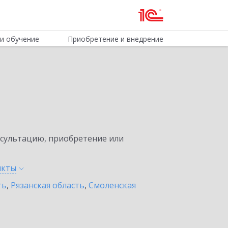
и обучение
Приобретение и внедрение
нсультацию, приобретение или
нкты
ть
,
Рязанская область
,
Смоленская