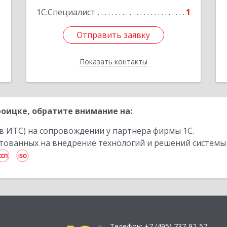
1С:Специалист
1
Отправить заявку
Отправить заявку
Показать контакты
Назад
оицке, обратите внимание на:
в ИТС) на сопровождении у партнера фирмы 1С.
стованных на внедрение технологий и решений системы
Телефон:
+7 (495) 737-92-57