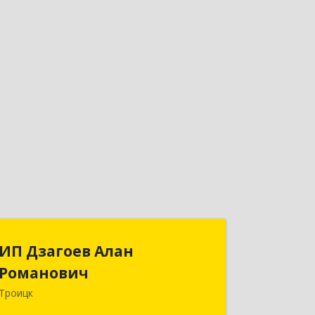
ИП Дзагоев Алан
ИП Дзагоев Алан
Романович
Романович
Троицк
119297, Москва
г,пос.Московский,ул.Родниковая,дом