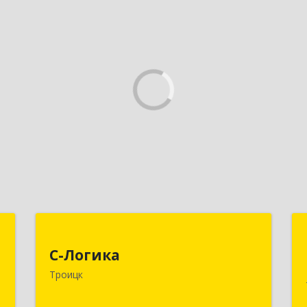
П
С-Логика
с
С-Логика
108840, Москва г, Троицк г,
ч
Троицк
Центральная ул, дом № 12, этаж 4,
офисы 2 и 3