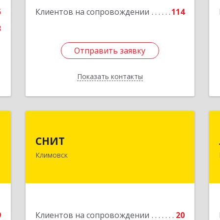
Подробнее
5
Клиентов на сопровождении
114
3
Отправить заявку
Отправить заявку
Показать контакты
Назад
н
СНИТ
СНИТ
,
142180, Московская обл, Климовск г,
Климовск
я
Советская ул, дом № 14
6
Подробнее
е
9
Клиентов на сопровождении
20