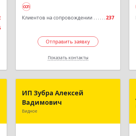
6
Подробнее
е
2
Клиентов на сопровождении
237
6
Отправить заявку
Отправить заявку
Показать контакты
Назад
t
ИП Зубра Алексей
ИП Зубра Алексей
Вадимович
Вадимович
-
,
Видное
142700, Московская обл, Ленинский р-
4
н, Видное г, Березовая ул, дом № 9,
пом.31
е