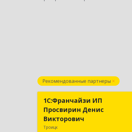
Рекомендованные партнеры
1C:Франчайзи ИП
1C:Франчайзи И
Просвирин Денис
Просвирин Дени
Викторович
Викторови
Троицк