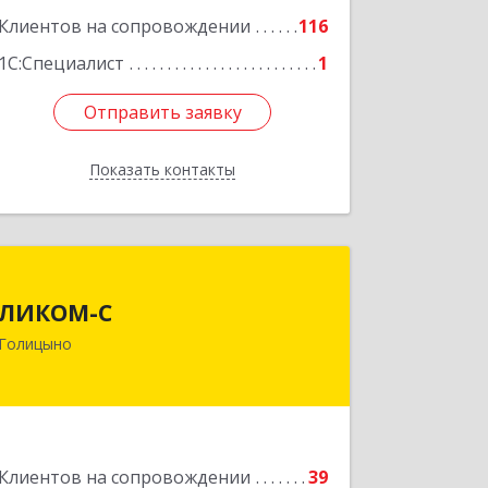
Клиентов на сопровождении
116
1С:Специалист
1
Отправить заявку
Отправить заявку
Показать контакты
Назад
ЛИКОМ-С
ЛИКОМ-С
143040, Московская обл,
Голицыно
Одинцовский р-н, Голицыно г,
Советская ул, дом № 59, этаж/офис 1/2
Подробнее
Клиентов на сопровождении
39