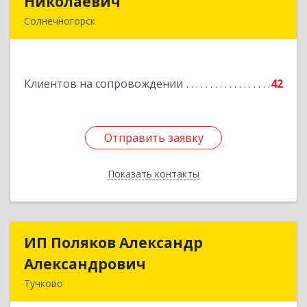
Николаевич
Николаевич
Солнечногорск
Подробнее
Клиентов на сопровождении
42
Отправить заявку
Отправить заявку
Показать контакты
Назад
ИП Поляков Александр
ИП Поляков Александр
Александрович
Александрович
Тучково
143160, Московская обл., Рузский р-н,