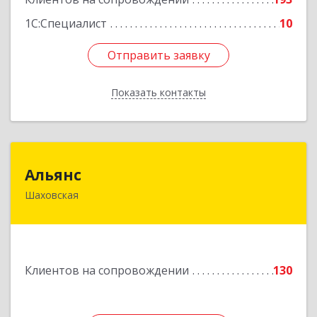
1С:Специалист
10
Отправить заявку
Отправить заявку
Показать контакты
Назад
Альянс
Альянс
Шаховская
143700, Московская обл, Шаховской р-н,
рп.Шаховская, ул.1-я Советская, дом № 44
Подробнее
Клиентов на сопровождении
130