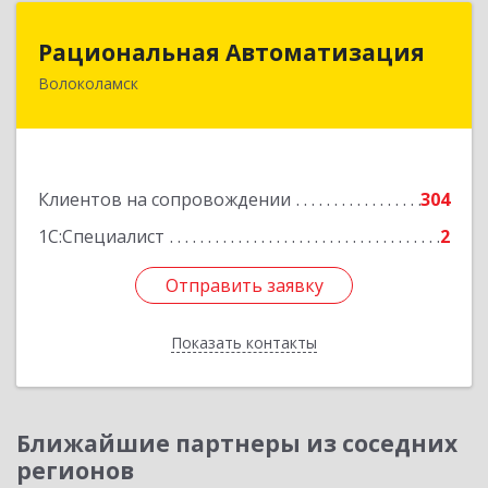
Рациональная Автоматизация
Рациональная Автоматизация
Волоколамск
143600, Московская обл, Волоколамский р-н,
Волоколамск г, Октябрьская пл, дом № 10,
оф.12
Подробнее
Клиентов на сопровождении
304
1С:Специалист
2
Отправить заявку
Отправить заявку
Показать контакты
Назад
Ближайшие партнеры из соседних
регионов