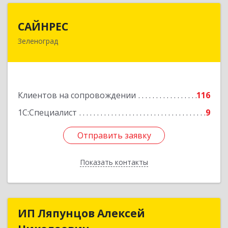
САЙНРЕС
САЙНРЕС
Зеленоград
124365, Москва г, Зеленоград г, корпус 2307А,
кв.37
Подробнее
Клиентов на сопровождении
116
1С:Специалист
9
Отправить заявку
Отправить заявку
Показать контакты
Назад
ИП Ляпунцов Алексей
ИП Ляпунцов Алексей