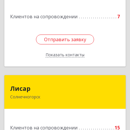
Дорохово п., Московская ул., д.9
Клиентов на сопровождении
7
Подробнее
Отправить заявку
Отправить заявку
Показать контакты
Назад
Лисар
Лисар
Солнечногорск
141551, Московская обл, Солнечногорский р-н,
Андреевка рп, Жилинская ул, дом № 27, корпус
3, кв.120
Подробнее
Клиентов на сопровождении
15