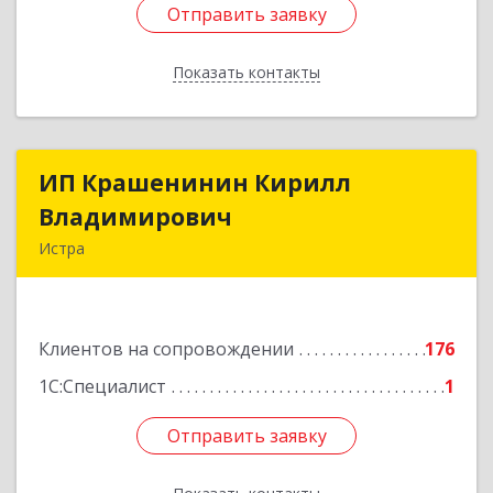
Отправить заявку
Отправить заявку
Показать контакты
Назад
ИП Крашенинин Кирилл
ИП Крашенинин Кирилл
Владимирович
Владимирович
Истра
143500, Московская обл, Истра г, 9
Гвардейской Дивизии ул, дом № 62, корпус В,
кв.68
Клиентов на сопровождении
176
Подробнее
1С:Специалист
1
Отправить заявку
Отправить заявку