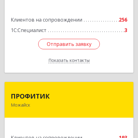
Подробнее
Клиентов на сопровождении
256
1С:Специалист
3
Отправить заявку
Отправить заявку
Показать контакты
Назад
ПРОФИТИК
ПРОФИТИК
Можайск
143200, Московская обл, Можайский р-н,
Можайск г, Молодежная ул, дом № 4
Подробнее
Клиентов на сопровождении
193