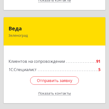
Показать контакты
Назад
Веда
Веда
Зеленоград
124683, Москва г, Зеленоград г, корпус 1504,
н.п.II
Подробнее
Клиентов на сопровождении
91
1С:Специалист
5
Отправить заявку
Отправить заявку
Показать контакты
Назад