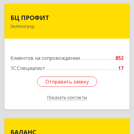
БЦ ПРОФИТ
БЦ ПРОФИТ
Зеленоград
124482, Москва г, Зеленоград г, корпус 340,
этаж 1, пом.Х, ком.1-5
Подробнее
Клиентов на сопровождении
852
1С:Специалист
17
Отправить заявку
Отправить заявку
Показать контакты
Назад
БАЛАНС
БАЛАНС