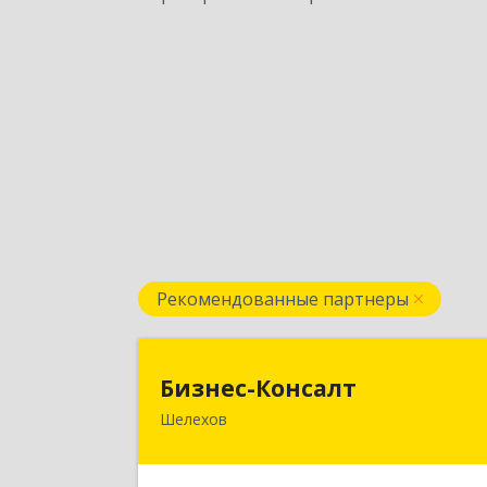
Рекомендованные партнеры
Бизнес-Консал
Бизнес-Консалт
Шелехов
666034, Иркутская обл, Шелехов г
Култукский тракт у