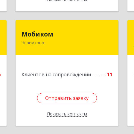
"
Мобиком
Мобиком
Черемхово
,
Подробнее
8
е
6
Клиентов на сопровождении
11
Отправить заявку
Отправить заявку
Показать контакты
Назад