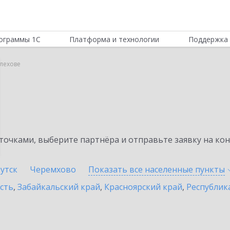
ограммы 1С
Платформа и технологии
Поддержка 
елехове
очками, выберите партнёра и отправьте заявку на ко
утск
Черемхово
Показать все населенные
пункты
сть
,
Забайкальский край
,
Красноярский край
,
Республик