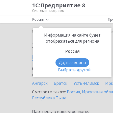
1С:Предприятие 8
Система программ
Россия
Пр
Главная
Сервисы ИТС
1C-Store
1C-Store в Ш
Информация на сайте будет
отображаться для региона
Заказать 1C-Store
Россия
в Шелехове
Да, все верно
Ознакомьтесь с информационными карт
Выбрать другой
внедрение продукта.
Ангарск
Братск
Усть-Илимск
Ирк
Смотрите также:
Россия
,
Иркутская обла
Республика Тыва
Партнеры в вашем регионе: