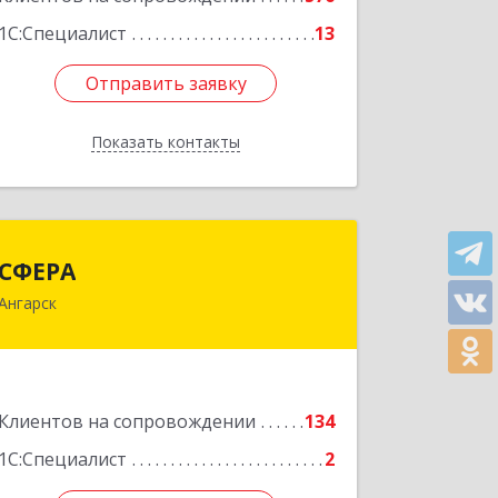
1С:Специалист
13
Отправить заявку
Отправить заявку
Показать контакты
Назад
СФЕРА
СФЕРА
Ангарск
665816, Иркутская обл, Ангарск г, 177-
й кв-л, дом № 6, оф.159
Подробнее
Клиентов на сопровождении
134
1С:Специалист
2