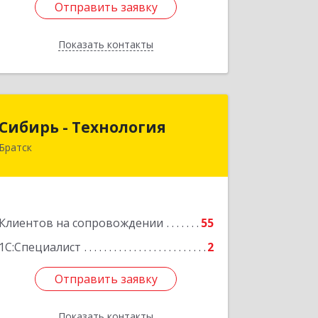
Отправить заявку
Отправить заявку
Показать контакты
Назад
Сибирь - Технология
Сибирь - Технология
Братск
665710, Иркутская обл, Братск г,
Снежная (Центральный ж/р) ул, дом
№ 13
Подробнее
Клиентов на сопровождении
55
1С:Специалист
2
Отправить заявку
Отправить заявку
Показать контакты
Назад