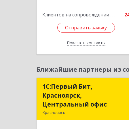
Подробне
Клиентов на сопровождении
2
Отправить заявку
Отправить заявку
Показать контакты
Назад
Ближайшие партнеры из со
1С:Первый Бит,
1С:Первый Бит
Красноярск,
Красноярск
Центральный офис
Центральный офи
Красноярск
660017, Красноярский край
Красноярск г, Диктатур