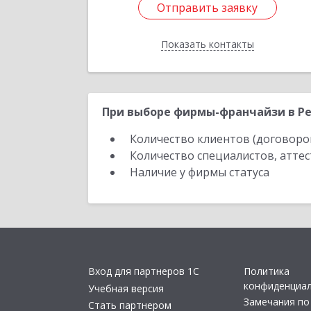
Отправить заявку
Отправить заявку
Показать контакты
Назад
При выборе фирмы-франчайзи в Ре
Количество клиентов (договоро
Количество специалистов, атте
Наличие у фирмы статуса
Вход для партнеров 1С
Политика
конфиденциа
Учебная версия
Замечания по
Стать партнером