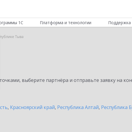
ограммы 1С
Платформа и технологии
Поддержка 
спублике Тыва
очками, выберите партнёра и отправьте заявку на ко
сть
,
Красноярский край
,
Республика Алтай
,
Республика Б