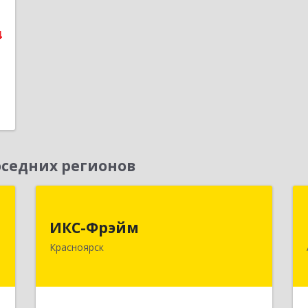
е
4
седних регионов
,
ИКС-Фрэйм
,
ИКС-Фрэйм
660077, Красноярский край,
с
Красноярск
Красноярск г, Батурина ул, дом № 32,
пом.4
,
ы
Подробнее