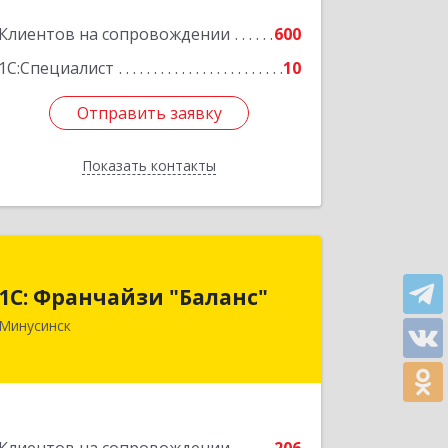
Клиентов на сопровождении
600
1С:Специалист
10
Отправить заявку
Отправить заявку
Показать контакты
Назад
1С: Франчайзи "Баланс"
1С: Франчайзи "Баланс"
662610, Красноярский край,
Минусинск
Минусинск г, Абаканская ул, дом №
43а, пом.14
Подробнее