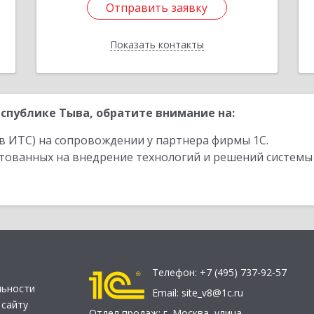
Отправить заявку
Отправить заявку
Показать контакты
Назад
спублике Тыва, обратите внимание на:
в ИТС) на сопровождении у партнера фирмы 1С.
стованных на внедрение технологий и решений системы
Телефон:
+7 (495) 737-92-57
льности
Email:
site_v8@1c.ru
 сайту
Отдел продаж:
г. Москва
,
улица