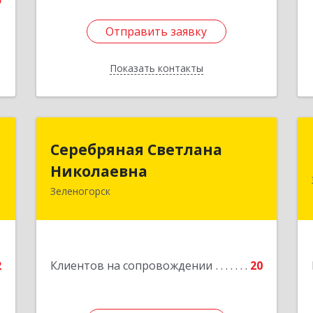
5
Отправить заявку
Отправить заявку
Показать контакты
Назад
й
Серебряная Светлана
Серебряная Светлана
ч
Николаевна
Николаевна
Зеленогорск
,
663690, Краноярский край,
,
Зленогорск г, Энергетиков, дом № 14,
2
кв.37
е
Подробнее
2
Клиентов на сопровождении
20