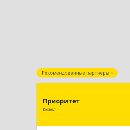
Рекомендованные партнеры
Приорите
Приоритет
667000, Тыва Респ, Кызыл г
Кызыл
Комсомольская ул, дом № 20, кв. 2
оф.