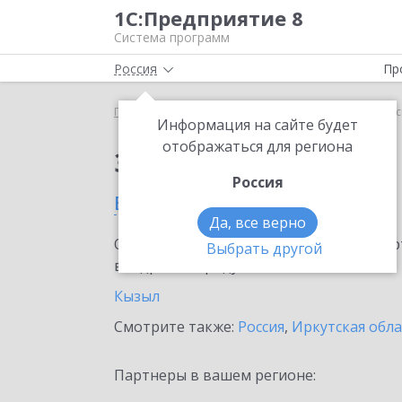
1С:Предприятие 8
Система программ
Россия
Пр
Главная
Сервисы ИТС
1C-Store
1C-Store в Ре
Информация на сайте будет
отображаться для региона
Заказать 1C-Store
Россия
в Республике Тыва
Да, все верно
Ознакомьтесь с информационными карт
Выбрать другой
внедрение продукта.
Кызыл
Смотрите также:
Россия
,
Иркутская обла
Партнеры в вашем регионе: