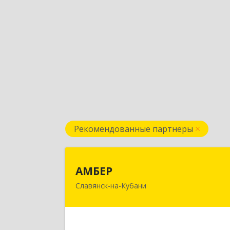
Рекомендованные партнеры
АМБЕ
АМБЕР
Славянск-на-Кубани
353562, Краснодарский край
Славянский р-н, Славянск-на-Кубан
г, Крупской ул, дом № 1