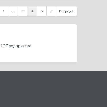
1
...
3
4
5
6
Вперед
>
 1С:Предприятие.