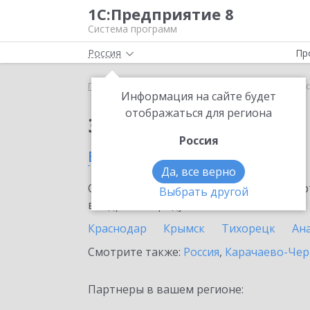
1С:Предприятие 8
Система программ
Россия
Пр
Главная
Сервисы ИТС
1С:Подпись
1С:Подпис
Информация на сайте будет
отображаться для региона
Заказать 1С:Подпись
Россия
в Краснодарском крае
Да, все верно
Ознакомьтесь с информационными карт
Выбрать другой
внедрение продукта.
Краснодар
Крымск
Тихорецк
Ан
Смотрите также:
Россия
,
Карачаево-Чер
Партнеры в вашем регионе: