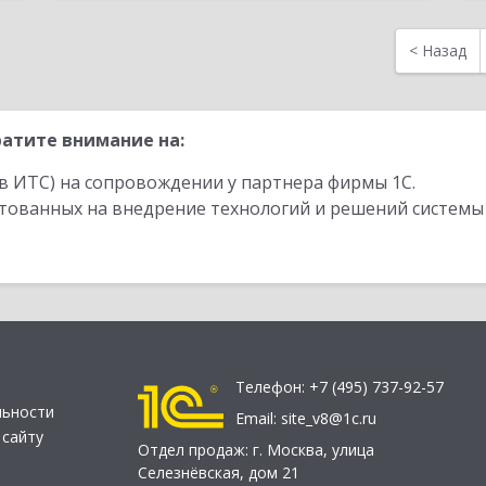
<
Назад
атите внимание на:
в ИТС) на сопровождении у партнера фирмы 1С.
стованных на внедрение технологий и решений системы
Телефон:
+7 (495) 737-92-57
льности
Email:
site_v8@1c.ru
 сайту
Отдел продаж:
г. Москва
,
улица
Селезнёвская, дом 21