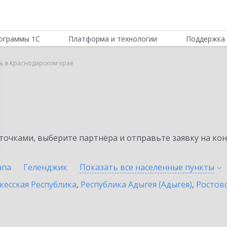
ограммы 1С
Платформа и технологии
Поддержка 
ь в Краснодарском крае
очками, выберите партнёра и отправьте заявку на ко
апа
Геленджик
Показать все населенные
пункты
кесская Республика
,
Республика Адыгея (Адыгея)
,
Ростовс