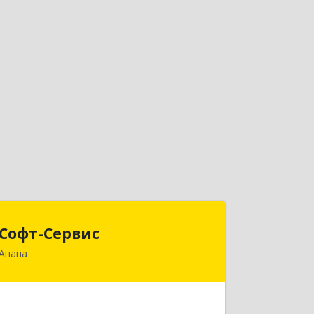
Софт-Сервис
Софт-Сервис
Анапа
353440, Краснодарский край,
Анапский р-н, Анапа г, Владимирская
ул, дом № 140, кв.93