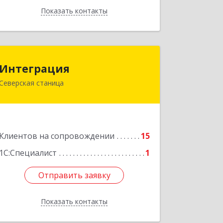
Показать контакты
Назад
Интеграция
Интеграция
Северская станица
353240, Краснодарский край,
Северская ст-ца, Первомайская ул,
дом № 28
Подробнее
Клиентов на сопровождении
15
1С:Специалист
1
Отправить заявку
Отправить заявку
Показать контакты
Назад