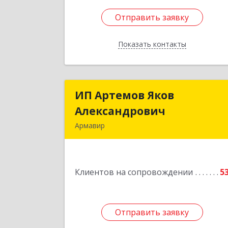
Отправить заявку
Отправить заявку
Показать контакты
Назад
ИП Артемов Яков
ИП Артемов Яко
Александрович
Александрови
Армавир
Подробне
Клиентов на сопровождении
5
Отправить заявку
Отправить заявку