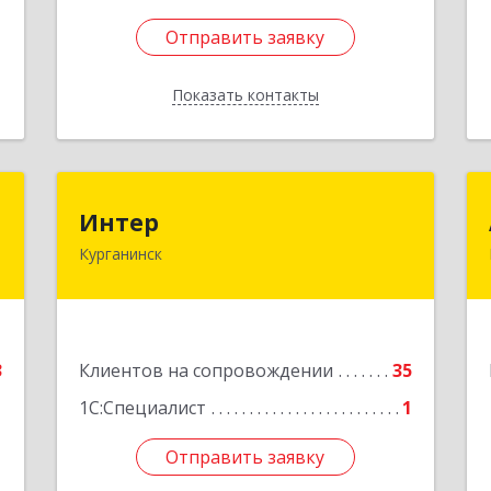
Отправить заявку
Отправить заявку
Показать контакты
Назад
в
Интер
Интер
ч
Курганинск
352430, Краснодарский край,
Курганинск г, Матросова ул, дом №
151
е
Подробнее
3
Клиентов на сопровождении
35
1С:Специалист
1
Отправить заявку
Отправить заявку