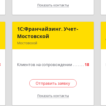
Показать контакты
Назад
к
1С:Франчайзинг. Учет-
1С:Франчайзинг. Учет-
Мостовской
Мостовской
-
Мостовской
1
352570, Краснодарский край,
Мостовский р-н, Мостовской пгт,
е
Производственная ул, дом № 58,
8
Клиентов на сопровождении
корпус 1
18
Подробнее
Отправить заявку
Отправить заявку
Показать контакты
Назад