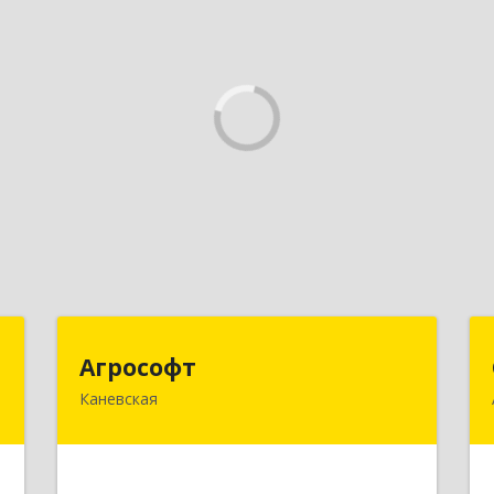
Р
Агрософт
Агрософт
Каневская
,
353730, Краснодарский край,
и
Каневская ст-ца, Гагарина ул, дом №
2
13