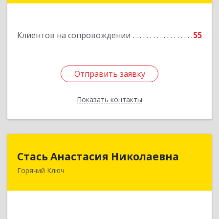
Подробнее
Клиентов на сопровождении
55
Отправить заявку
Отправить заявку
Показать контакты
Назад
Стась Анастасия Николаевна
Стась Анастасия Николаевна
Горячий Ключ
353290, г. Горячий Ключ, ул. Ленина, д. 242,
кв.23
Подробнее