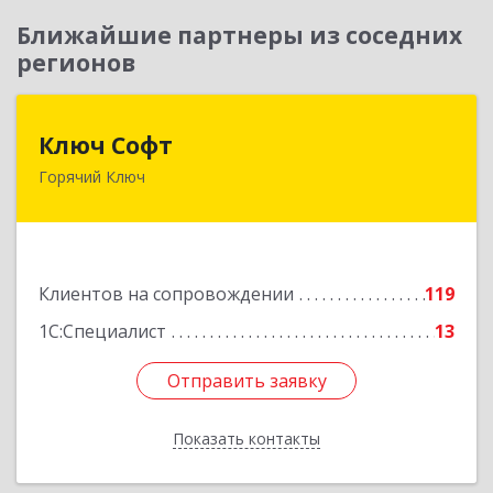
Ближайшие партнеры из соседних
регионов
Ключ Софт
Ключ Софт
Горячий Ключ
353287, Краснодарский край, Горячий Ключ г,
Первомайский п, Бендуса ул, дом № 13
Подробнее
Клиентов на сопровождении
119
1С:Специалист
13
Отправить заявку
Отправить заявку
Показать контакты
Назад