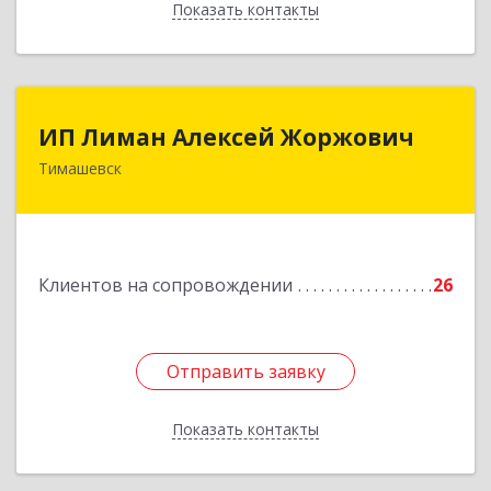
Показать контакты
Назад
ИП Лиман Алексей Жоржович
ИП Лиман Алексей Жоржович
Тимашевск
352731, Краснодарский край, Тимашевский р-н,
Комсомольский п, Мира ул, дом № 76
Подробнее
Клиентов на сопровождении
26
Отправить заявку
Отправить заявку
Показать контакты
Назад