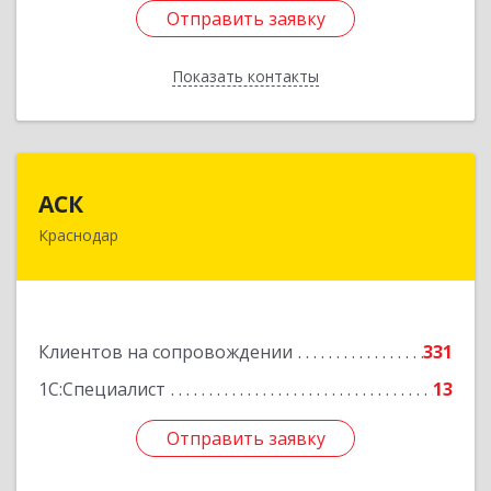
Отправить заявку
Отправить заявку
Показать контакты
Назад
АСК
АСК
Краснодар
350900, Краснодарский край, Краснодар г,
Яхонтовая ул, дом № 2, оф.102
Подробнее
Клиентов на сопровождении
331
1С:Специалист
13
Отправить заявку
Отправить заявку