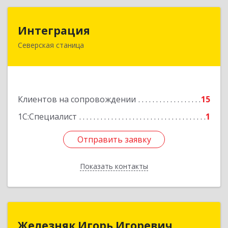
Интеграция
Интеграция
Северская станица
353240, Краснодарский край, Северская ст-ца,
Первомайская ул, дом № 28
Подробнее
Клиентов на сопровождении
15
1С:Специалист
1
Отправить заявку
Отправить заявку
Показать контакты
Назад
Железняк Игорь Игоревич
Железняк Игорь Игоревич