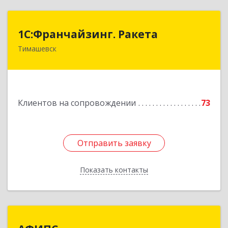
1С:Франчайзинг. Ракета
1С:Франчайзинг. Ракета
Тимашевск
Краснодарский край, Тимашевский р-н,
Медведовская ст-ца, Чайковского ул, дом № 69
Подробнее
Клиентов на сопровождении
73
Отправить заявку
Отправить заявку
Показать контакты
Назад
АФИПС