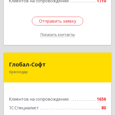
Клиентов на сопровождении
1710
Отправить заявку
Отправить заявку
Показать контакты
Назад
Глобал-Софт
Глобал-Софт
Краснодар
350018, Краснодарский край, Краснодар г,
Сормовская ул, дом № 7
Подробнее
Клиентов на сопровождении
1656
1С:Специалист
80