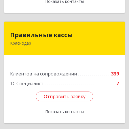
Показать контакты
Назад
Правильные кассы
Правильные кассы
Краснодар
350075, Краснодарский край, Краснодар г, им
Стасова ул, дом № 184, оф.16
Подробнее
Клиентов на сопровождении
339
1С:Специалист
7
Отправить заявку
Отправить заявку
Показать контакты
Назад