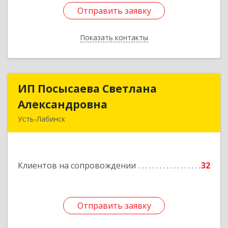
Отправить заявку
Отправить заявку
Показать контакты
Назад
ИП Посысаева Светлана
ИП Посысаева Светлана
Александровна
Александровна
Усть-Лабинск
352330, Краснодарский край, Усть-Лабинск г,
Зои Космодемьянской ул, дом № 192
Клиентов на сопровождении
32
Подробнее
Отправить заявку
Отправить заявку