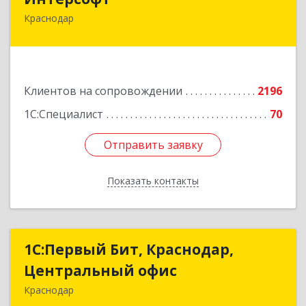
Краснодар
350020, Краснодарский край, Краснодар г,
Рашпилевская ул, дом № 179/1, оф.618
Подробнее
Клиентов на сопровождении
2196
1С:Специалист
70
Отправить заявку
Отправить заявку
Показать контакты
Назад
1С:Первый Бит, Краснодар,
1С:Первый Бит, Краснодар,
Центральный офис
Центральный офис
Краснодар
350051, Краснодарский край, Краснодар г,