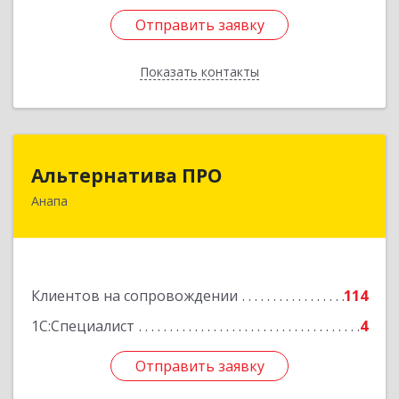
Отправить заявку
Отправить заявку
Показать контакты
Назад
Альтернатива ПРО
Альтернатива ПРО
Анапа
353450, Краснодарский край, Анапский р-н,
Анапа г, Новороссийская ул, дом № 259, кв.18
Подробнее
Клиентов на сопровождении
114
1С:Специалист
4
Отправить заявку
Отправить заявку