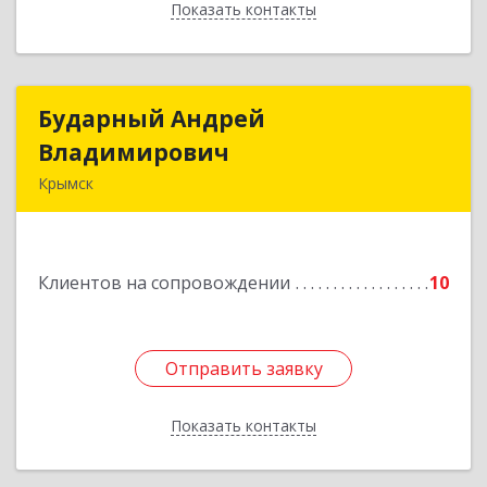
Показать контакты
Назад
Бударный Андрей
Бударный Андрей
Владимирович
Владимирович
Крымск
353389, Краснодарский край, Крымск г,
Революционная ул, дом № 47
Клиентов на сопровождении
10
Подробнее
Отправить заявку
Отправить заявку
Показать контакты
Назад