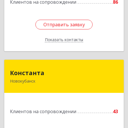
Подробнее
Клиентов на сопровождении
86
Отправить заявку
Отправить заявку
Показать контакты
Назад
Константа
Константа
Новокубанск
352240, Краснодарский край, Новокубанск г,
Альпийская ул, дом № 22, кв.2
Подробнее
Клиентов на сопровождении
43