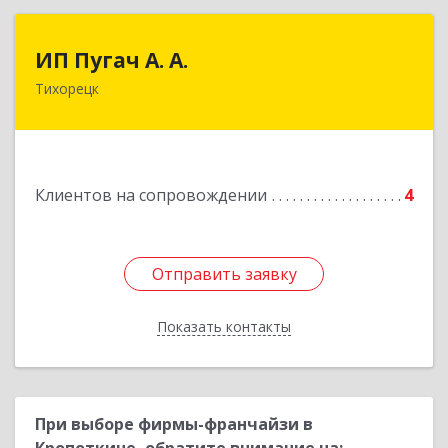
ИП Пугач А. А.
ИП Пугач А. А.
Тихорецк
352114, Краснодарский край, Тихорецкий р-н,
Еремизино-Борисовская ст, Школьная ул, дом
№ 97
Подробнее
Клиентов на сопровождении
4
Отправить заявку
Отправить заявку
Показать контакты
Назад
При выборе фирмы-франчайзи в