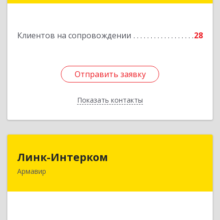
Подробнее
Клиентов на сопровождении
28
Отправить заявку
Отправить заявку
Показать контакты
Назад
Линк-Интерком
Линк-Интерком
Армавир
352930, Краснодарский край, г.о.город
Армавир, Армавир г, Каспарова ул, дом № 19,
пом.3