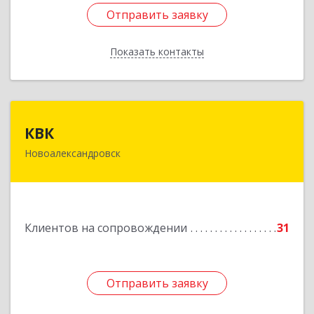
Отправить заявку
Отправить заявку
Показать контакты
Назад
КВК
КВК
Новоалександровск
356000, Ставропольский край,
Новоалександровск г, Маршала Жукова ул, дом
№ 50
Подробнее
Клиентов на сопровождении
31
Отправить заявку
Отправить заявку