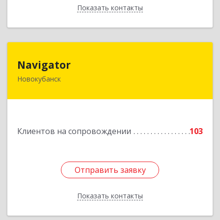
Показать контакты
Назад
Navigator
Navigator
Новокубанск
352240, Краснодарский край, Новокубанск г,
Пушкина ул, дом № 67
Подробнее
Клиентов на сопровождении
103
Отправить заявку
Отправить заявку
Показать контакты
Назад