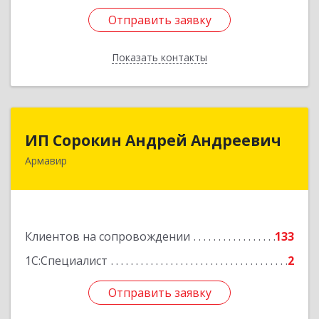
Отправить заявку
Отправить заявку
Показать контакты
Назад
ИП Сорокин Андрей Андреевич
ИП Сорокин Андрей Андреевич
Армавир
352900, Краснодарский край, Армавир г,
Ф.Энгельса ул, дом № 25, кв.309
Подробнее
Клиентов на сопровождении
133
1С:Специалист
2
Отправить заявку
Отправить заявку