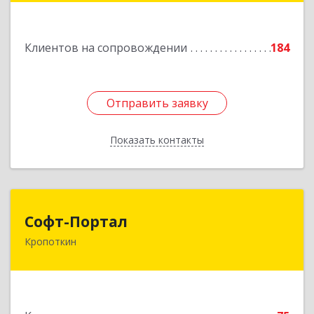
Подробнее
Клиентов на сопровождении
184
Отправить заявку
Отправить заявку
Показать контакты
Назад
Софт-Портал
Софт-Портал
Кропоткин
352395, Краснодарский край, Кавказский р-н,
Кропоткин г, Лесной пер, дом № 15, кв.61
Подробнее