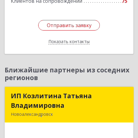
Клиентов на сопровождении
75
Отправить заявку
Отправить заявку
Показать контакты
Назад
Ближайшие партнеры из соседних
регионов
ИП Козлитина Татьяна
ИП Козлитина Татьяна
Владимировна
Владимировна
Новоалександровск
356000, Ставропольский край,
Новоалександровск г, Гайдара пер, дом № 25