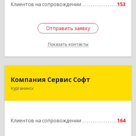
Клиентов на сопровождении
153
Подробнее
Отправить заявку
Отправить заявку
Показать контакты
Назад
Компания Сервис Софт
Компания Сервис Софт
Курганинск
352430, Краснодарский край, Курганинск г,
Розы Люксембург ул, дом № 333
Подробнее
Клиентов на сопровождении
164