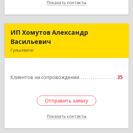
Показать контакты
Назад
ИП Хомутов Александр
ИП Хомутов Александр
Васильевич
Васильевич
Гулькевичи
352190, Краснодарский край, Гулькевичи г, 50
лет ВЛКСМ ул, дом № 21, кв.2
Клиентов на сопровождении
35
Подробнее
Отправить заявку
Отправить заявку
Показать контакты
Назад