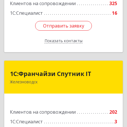
Клиентов на сопровождении
325
1С:Специалист
16
Отправить заявку
Отправить заявку
Показать контакты
Назад
1С:Франчайзи Спутник IT
1С:Франчайзи Спутник IT
Железноводск
357430, Ставропольский край, город-курорт
Железноводск, Иноземцево п, Свободы ул, дом
№ 136
Подробнее
Клиентов на сопровождении
202
1С:Специалист
3