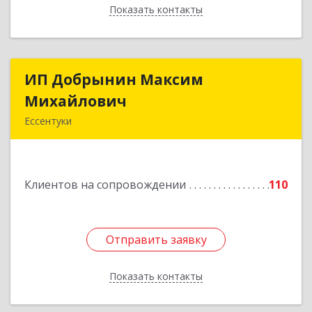
Показать контакты
Назад
ИП Добрынин Максим
ИП Добрынин Максим
Михайлович
Михайлович
Ессентуки
357601, Ставропольский край, Ессентуки,
Спасателей, дом № 5, кв.43
Клиентов на сопровождении
110
Подробнее
Отправить заявку
Отправить заявку
Показать контакты
Назад