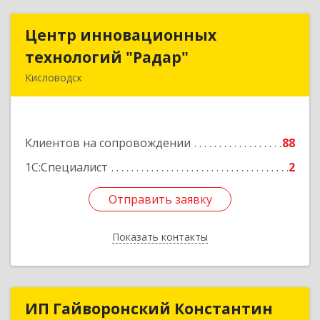
Центр инновационных
Центр инновационных
технологий "Радар"
технологий "Радар"
Кисловодск
357000, Ставропольский край, Кисловодск г,
Цандера проезд, дом № 2
Клиентов на сопровождении
88
Подробнее
1С:Специалист
2
Отправить заявку
Отправить заявку
Показать контакты
Назад
ИП Гайворонский Константин
ИП Гайворонский Константин