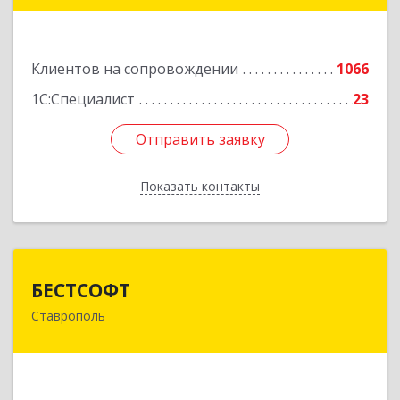
Подробнее
Клиентов на сопровождении
1066
1С:Специалист
23
Отправить заявку
Отправить заявку
Показать контакты
Назад
БЕСТСОФТ
БЕСТСОФТ
Ставрополь
355011, Ставропольский край, Ставрополь г,
45 Параллель ул, дом № 38, оф.151
Подробнее