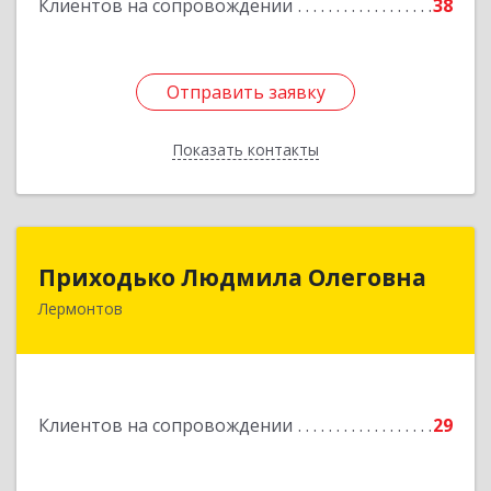
Клиентов на сопровождении
38
Отправить заявку
Отправить заявку
Показать контакты
Назад
Приходько Людмила Олеговна
Приходько Людмила Олеговна
Лермонтов
357341, Лермонтов г, П.Лумумбы ул, дом №
43/2, кв.44
Подробнее
Клиентов на сопровождении
29