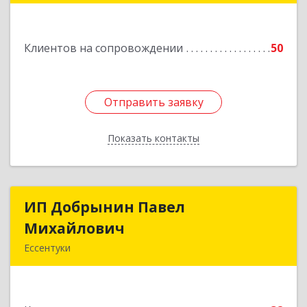
н, Александрийская ст-ца, Курдюмовский пер,
дом № 10
Клиентов на сопровождении
50
Подробнее
Отправить заявку
Отправить заявку
Показать контакты
Назад
ИП Добрынин Павел
ИП Добрынин Павел
Михайлович
Михайлович
Ессентуки
Подробнее