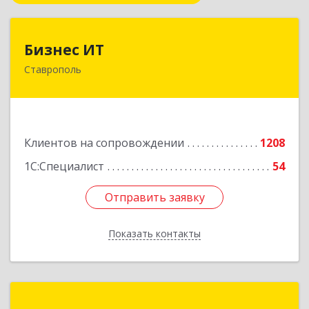
Бизнес ИТ
Бизнес ИТ
Ставрополь
355035, Ставропольский край, Ставрополь г, 1
Промышленная ул, дом № 3, корпус А
Подробнее
Клиентов на сопровождении
1208
1С:Специалист
54
Отправить заявку
Отправить заявку
Показать контакты
Назад
ГК Статус