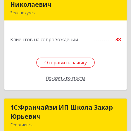
Николаевич
Николаевич
Зеленокумск
357910, Ставропольский край, Советский р-н,
Зеленокумск г, Ленина пл, дом № 6, оф.4
Клиентов на сопровождении
38
Подробнее
Отправить заявку
Отправить заявку
Показать контакты
Назад
1С:Франчайзи ИП Школа Захар
1С:Франчайзи ИП Школа Захар
Юрьевич
Юрьевич
Георгиевск
357840, Ставропольский край, Георгиевский р-