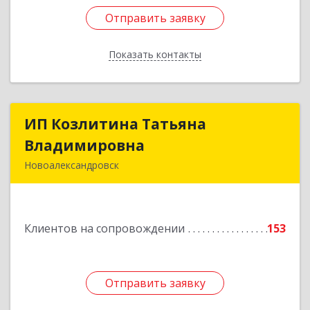
Отправить заявку
Отправить заявку
Показать контакты
Назад
ИП Козлитина Татьяна
ИП Козлитина Татьяна
Владимировна
Владимировна
Новоалександровск
356000, Ставропольский край,
Новоалександровск г, Гайдара пер, дом № 25
Клиентов на сопровождении
153
Подробнее
Отправить заявку
Отправить заявку