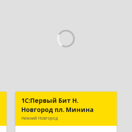
Н
1С:Первый Бит Н.
1С:Первый Бит Н.
Новгород пл. Минина
Новгород пл. Минина
д
Нижний Новгород
д
603005, Нижегородская обл, Нижний
,
Новгород г, Ульянова ул, дом №