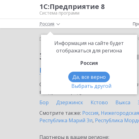
1С:Предприятие 8
Система программ
Россия
Пр
Главная
Сервисы ИТС
1С:Облачный архив
1
Информация на сайте будет
отображаться для региона
Заказать 1С:Облачны
Россия
в Нижнем Новгороде
Да, все верно
Ознакомьтесь с информационными карт
Выбрать другой
внедрение продукта.
Бор
Дзержинск
Кстово
Выкса
Смотрите также:
Россия
,
Нижегородская
Республика Марий Эл
,
Республика Морд
Партнеры в вашем регионе: