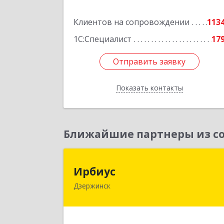
этаж 7, пом.
Клиентов на сопровождении
113
Подробне
1С:Специалист
17
Отправить заявку
Отправить заявку
Показать контакты
Назад
Ближайшие партнеры из со
Ирбиу
Ирбиус
Дзержинск
606016, Нижегородская обл
Дзержинск г, Студенческая ул, дом 
3