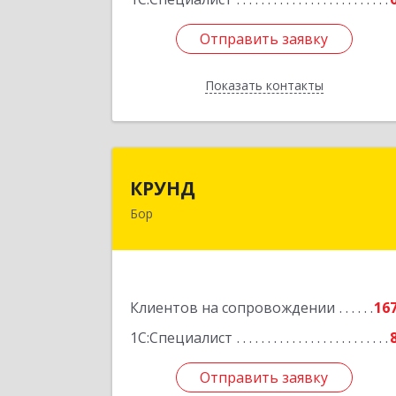
Отправить заявку
Отправить заявку
Показать контакты
Назад
КРУН
КРУНД
Бор
606440, Нижегородская обл, Бор г
Профсоюзная ул, дом № 
Подробне
Клиентов на сопровождении
16
1С:Специалист
Отправить заявку
Отправить заявку