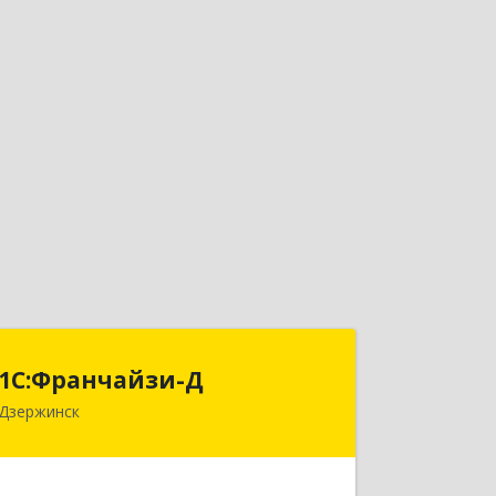
1С:Франчайзи-Д
1С:Франчайзи-Д
Дзержинск
606025, Нижегородская обл,
Дзержинск г, Циолковского пр-кт,
дом № 15