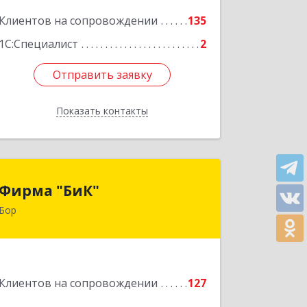
Подробнее
Клиентов на сопровождении
135
1С:Специалист
2
Отправить заявку
Отправить заявку
Показать контакты
Назад
Фирма "БиК"
Фирма "БиК"
Бор
606440, Нижегородская обл, Бор г,
Советская ул, дом № 11
Подробнее
Клиентов на сопровождении
127