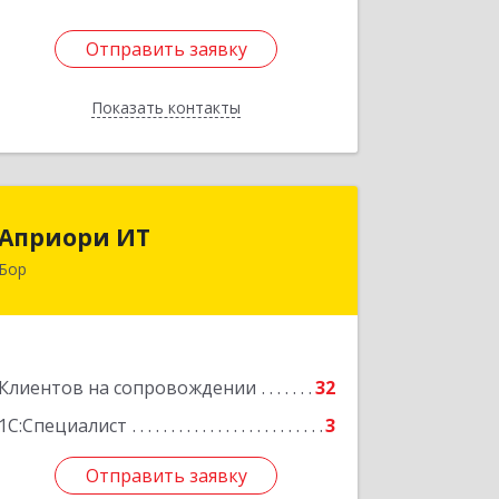
Отправить заявку
Отправить заявку
Показать контакты
Назад
Априори ИТ
Априори ИТ
Бор
606446, Нижегородская обл, Бор г,
Красногорка м-н, дом № 23, корпус 1,
кв.11
Подробнее
Клиентов на сопровождении
32
1С:Специалист
3
Отправить заявку
Отправить заявку