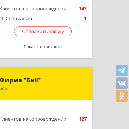
Клиентов на сопровождении
143
Подробнее
1С:Специалист
1
Отправить заявку
Отправить заявку
Показать контакты
Назад
Фирма "БиК"
Фирма "БиК"
Бор
606440, Нижегородская обл, Бор г,
Советская ул, дом № 11
Подробнее
Клиентов на сопровождении
127