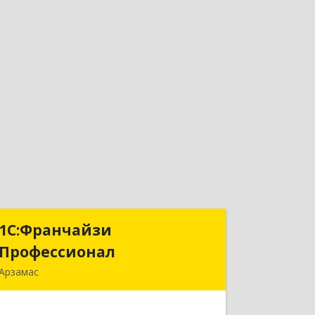
1С:Франчайзи
1С:Франчайзи
Профессионал
Профессионал
Арзамас
607227, Нижегородская обл, Арзамас
г, Кирова ул, дом № 56, кв.6