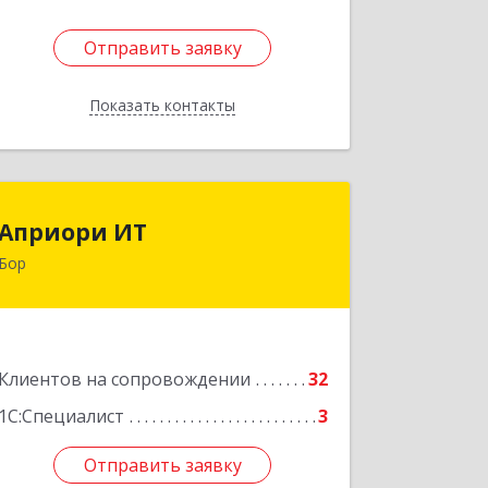
Отправить заявку
Отправить заявку
Показать контакты
Назад
Априори ИТ
Априори ИТ
Бор
606446, Нижегородская обл, Бор г,
Красногорка м-н, дом № 23, корпус 1,
кв.11
Подробнее
Клиентов на сопровождении
32
1С:Специалист
3
Отправить заявку
Отправить заявку