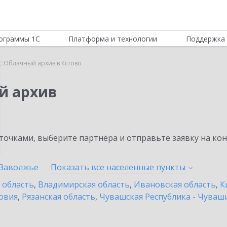
ограммы 1С
Платформа и технологии
Поддержка 
С:Облачный архив в Кстово
й архив
очками, выберите партнёра и отправьте заявку на ко
Заволжье
Показать все населенные
пункты
 область
,
Владимирская область
,
Ивановская область
,
К
овия
,
Рязанская область
,
Чувашская Республика - Чуваш