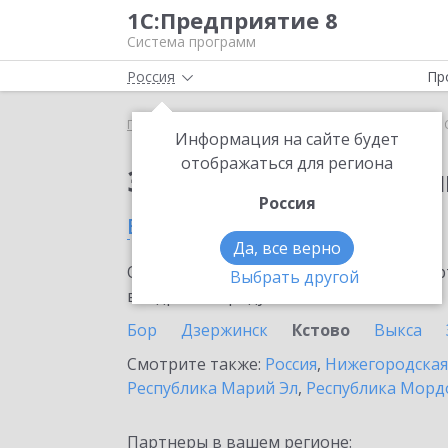
1С:Предприятие 8
Система программ
Россия
Пр
Главная
Сервисы ИТС
1С:Облачный архив
1
Информация на сайте будет
отображаться для региона
Заказать 1С:Облачны
Россия
в Кстово
Да, все верно
Ознакомьтесь с информационными карт
Выбрать другой
внедрение продукта.
Бор
Дзержинск
Кстово
Выкса
Смотрите также:
Россия
,
Нижегородская
Республика Марий Эл
,
Республика Морд
Партнеры в вашем регионе: