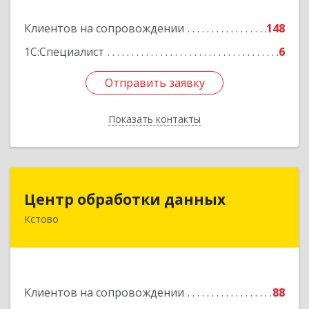
Подробнее
Клиентов на сопровождении
148
1С:Специалист
6
Отправить заявку
Отправить заявку
Показать контакты
Назад
Центр обработки данных
Центр обработки данных
Кстово
607650, Нижегородская обл, Кстово г, Победы
пр-кт, дом № 14
Подробнее
Клиентов на сопровождении
88