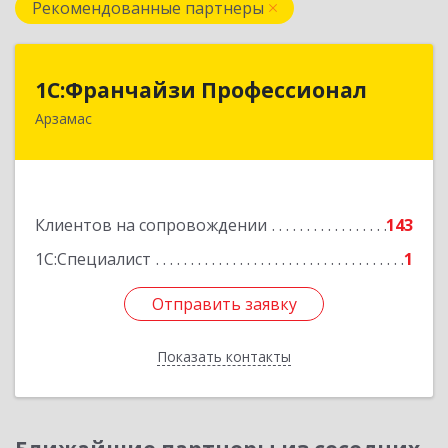
Рекомендованные партнеры
1С:Франчайзи Профессионал
1С:Франчайзи Профессионал
Арзамас
607227, Нижегородская обл, Арзамас г, Кирова
ул, дом № 56, кв.6
Подробнее
Клиентов на сопровождении
143
1С:Специалист
1
Отправить заявку
Отправить заявку
Показать контакты
Назад