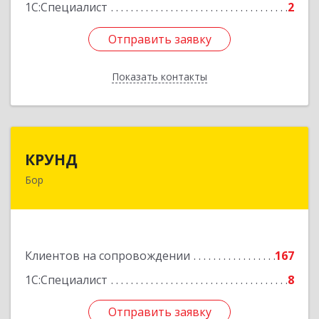
1С:Специалист
2
Отправить заявку
Отправить заявку
Показать контакты
Назад
КРУНД
КРУНД
Бор
606440, Нижегородская обл, Бор г,
Профсоюзная ул, дом № 6
Подробнее
Клиентов на сопровождении
167
1С:Специалист
8
Отправить заявку
Отправить заявку