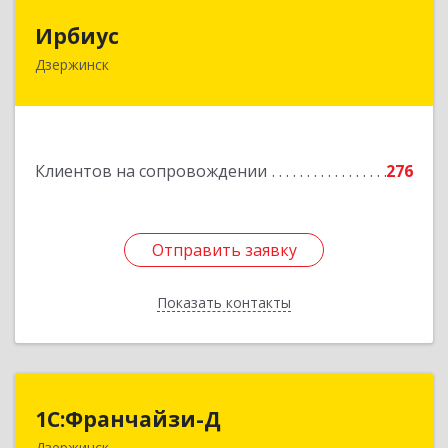
Ирбиус
Ирбиус
Дзержинск
606016, Нижегородская обл, Дзержинск г,
Студенческая ул, дом № 30
Подробнее
Клиентов на сопровождении
276
Отправить заявку
Отправить заявку
Показать контакты
Назад
1С:Франчайзи-Д
1С:Франчайзи-Д
Дзержинск