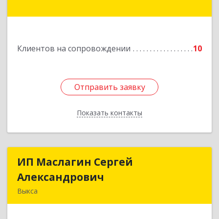
Подробнее
Клиентов на сопровождении
10
Отправить заявку
Отправить заявку
Показать контакты
Назад
ИП Маслагин Сергей
ИП Маслагин Сергей
Александрович
Александрович
Выкса
607060, Нижегородская обл, , Выкса г, Красная
пл., 16/61