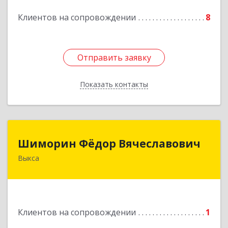
Клиентов на сопровождении
8
Подробнее
Отправить заявку
Отправить заявку
Показать контакты
Назад
Шиморин Фёдор Вячеславович
Шиморин Фёдор Вячеславович
Выкса
Подробнее
Клиентов на сопровождении
1