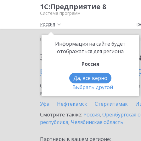
1С:Предприятие 8
Система программ
Россия
Пр
Главная
Сервисы ИТС
1С:Номенклатура
1С:
Информация на сайте будет
отображаться для региона
Заказать 1С:Номенкл
Россия
в Республике Башкорт
Да, все верно
Ознакомьтесь с информационными карт
Выбрать другой
внедрение продукта.
Уфа
Нефтекамск
Стерлитамак
И
Смотрите также:
Россия
,
Оренбургская о
республика
,
Челябинская область
Партнеры в вашем регионе: