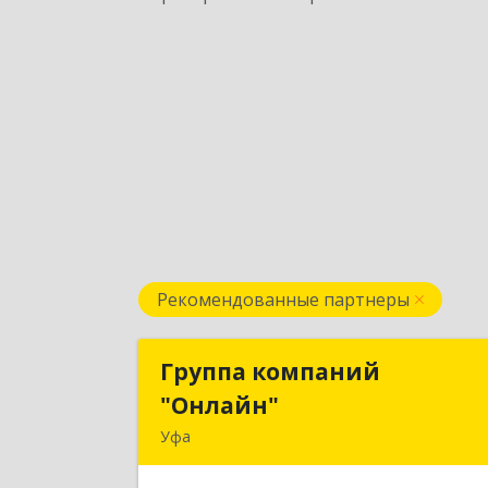
Рекомендованные партнеры
Группа компаний
Группа компани
"Онлайн"
"Онлайн
Уфа
450006, Башкортостан Респ, г.о. горо
Уфа, Уфа г, Цюрупы ул, дом № 130