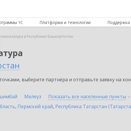
ограммы 1С
Платформа и технологии
Поддержка 
Номенклатура в Республике Башкортостан
атура
остан
очками, выберите партнёра и отправьте заявку на ко
шимбай
Мелеуз
Показать все населенные
пункты
бласть
,
Пермский край
,
Республика Татарстан (Татарста