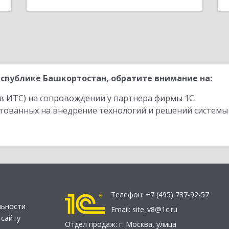
спублике Башкортостан, обратите внимание на:
в ИТС) на сопровождении у партнера фирмы 1С.
стованных на внедрение технологий и решений системы
Телефон:
+7 (495) 737-92-57
льности
Email:
site_v8@1c.ru
 сайту
Отдел продаж:
г. Москва
,
улица