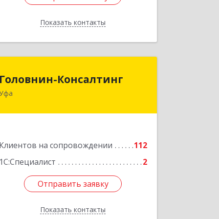
Показать контакты
Назад
Головнин-Консалтинг
Головнин-Консалтинг
Уфа
450006, Башкортостан Респ, Уфа г,
Ленина ул, дом № 148, оф.204
Подробнее
Клиентов на сопровождении
112
1С:Специалист
2
Отправить заявку
Отправить заявку
Показать контакты
Назад