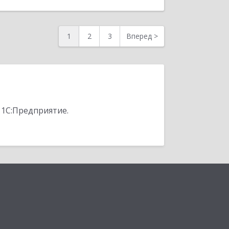
1
2
3
Вперед
>
 1С:Предприятие.