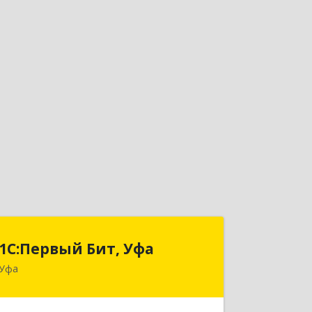
1С:Первый Бит, Уфа
1С:Первый Бит, Уфа
Уфа
450098, Башкортостан Респ, Уфа г,
Комсомольская ул, дом № 165, корпус
3, этаж 2