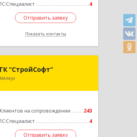
1С:Специалист
4
Отправить заявку
Отправить заявку
Показать контакты
Назад
ГК "СтройСофт"
ГК "СтройСофт"
Мелеуз
453852, Башкортостан Респ, Мелеуз г,
Ленина ул, дом № 160а, кв.4
Подробнее
Клиентов на сопровождении
243
1С:Специалист
4
Отправить заявку
Отправить заявку