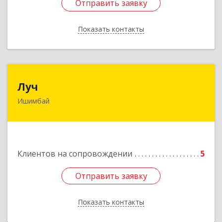
Отправить заявку
Отправить заявку
Показать контакты
Назад
Луч
Луч
Ишимбай
453215, Башкортостан Респ, Ишимбайский р-н,
Ишимбай г, Ленина пр-кт, дом № 29, кв.29
Подробнее
Клиентов на сопровождении
5
Отправить заявку
Отправить заявку
Показать контакты
Назад