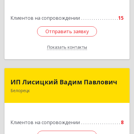
Подробнее
Клиентов на сопровождении
15
Отправить заявку
Отправить заявку
Показать контакты
Назад
ИП Лисицкий Вадим Павлович
ИП Лисицкий Вадим Павлович
Белорецк
453501, Башкортостан Респ, Белорецк г,
Кооперативная ул, дом № 4, корпус А, кв.32
Подробнее
Клиентов на сопровождении
8