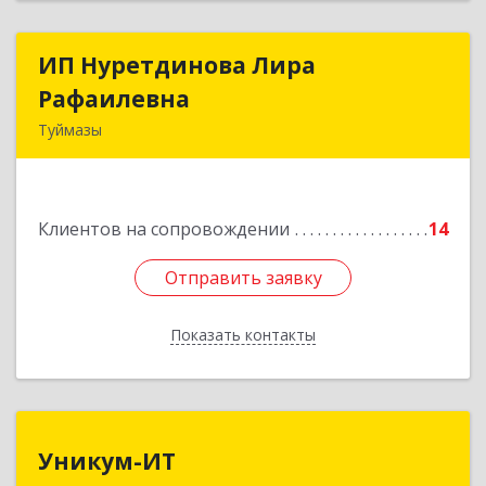
ИП Нуретдинова Лира
ИП Нуретдинова Лира
Рафаилевна
Рафаилевна
Туймазы
452755, Башкортостан Респ, Туймазинский р-н,
Туймазы г, Островского ул, дом № 9, оф.6
Клиентов на сопровождении
14
Подробнее
Отправить заявку
Отправить заявку
Показать контакты
Назад
Уникум-ИТ
Уникум-ИТ