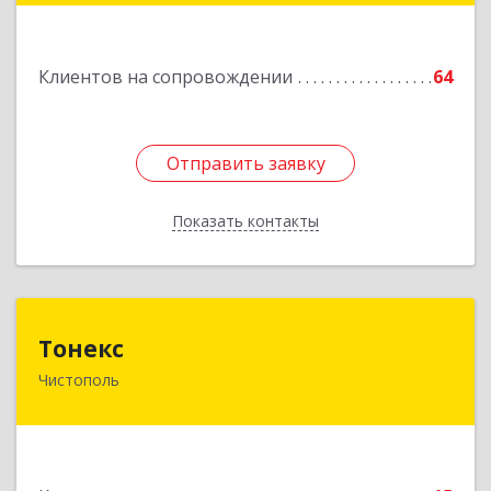
Клиентов на сопровождении
64
Отправить заявку
Отправить заявку
Показать контакты
Назад
Тонекс
Тонекс
Чистополь
422980, Татарстан Респ, Чистопольский р-н,
Чистополь г, К.Маркса ул, дом № 23, кв.10
Подробнее