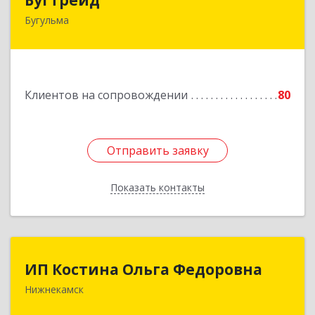
Бугульма
420230, Татарстан Респ, Бугульма г, Вахитово,
дом № 7, кв.73
Подробнее
Клиентов на сопровождении
80
Отправить заявку
Отправить заявку
Показать контакты
Назад
ИП Костина Ольга Федоровна
ИП Костина Ольга Федоровна
Нижнекамск
Подробнее