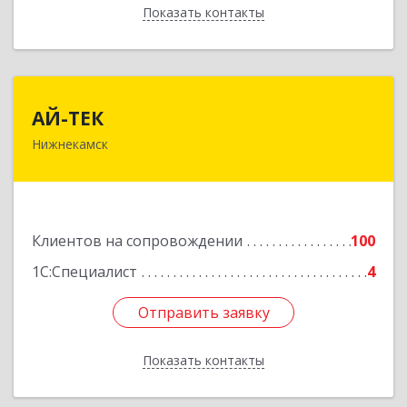
Показать контакты
Назад
АЙ-ТЕК
АЙ-ТЕК
Нижнекамск
423570, Татарстан Респ, Нижнекамский р-н,
Нижнекамск г, Шинников пр-кт, дом № 13А,
пом.1004
Подробнее
Клиентов на сопровождении
100
1С:Специалист
4
Отправить заявку
Отправить заявку
Показать контакты
Назад