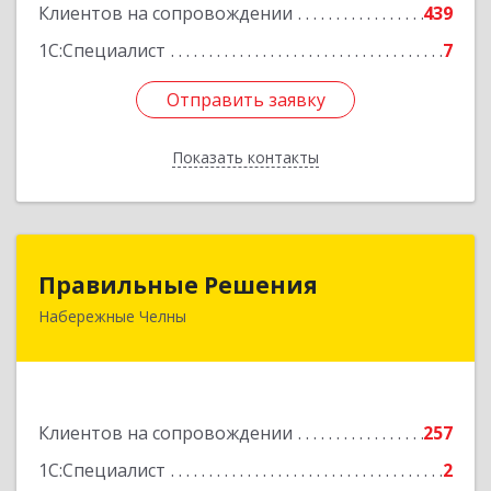
Клиентов на сопровождении
439
1С:Специалист
7
Отправить заявку
Отправить заявку
Показать контакты
Назад
Правильные Решения
Правильные Решения
Набережные Челны
423832, Татарстан Респ, Набережные Челны г,
Дружбы Народов пр-кт, дом № 38А, кв.55
Подробнее
Клиентов на сопровождении
257
1С:Специалист
2