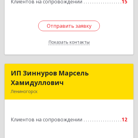
Клиентов на сопровождении
15
Отправить заявку
Отправить заявку
Показать контакты
Назад
ИП Зиннуров Марсель
ИП Зиннуров Марсель
Хамидуллович
Хамидуллович
Лениногорск
423250, Татарстан Респ, Лениногорский р-н,
Лениногорск г, Халиуллина ул, дом № 79
Клиентов на сопровождении
12
Подробнее