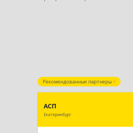
Рекомендованные партнеры
АС
АСП
Екатеринбург
620075, Свердловская обл
Екатеринбург г, Карла Либкнехта ул
строение 22, оф.52