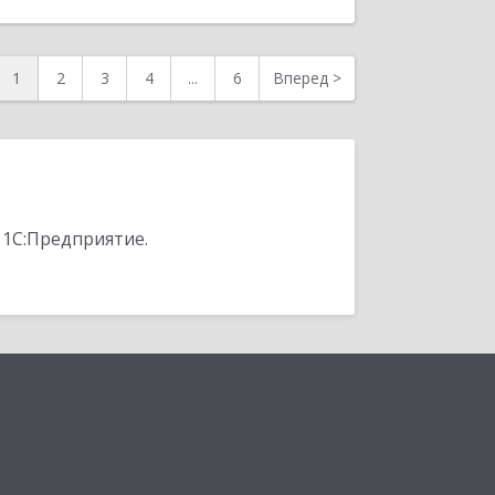
1
2
3
4
...
6
Вперед
>
 1С:Предприятие.