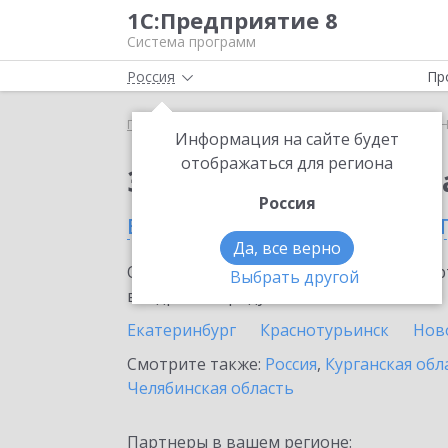
1С:Предприятие 8
Система программ
Россия
Пр
Главная
Сервисы ИТС
1С:Номенклатура
1С:
Информация на сайте будет
отображаться для региона
Заказать 1С:Номенкл
Россия
в Свердловской облас
Да, все верно
Ознакомьтесь с информационными карт
Выбрать другой
внедрение продукта.
Екатеринбург
Краснотурьинск
Нов
Смотрите также:
Россия
,
Курганская обл
Челябинская область
Партнеры в вашем регионе: