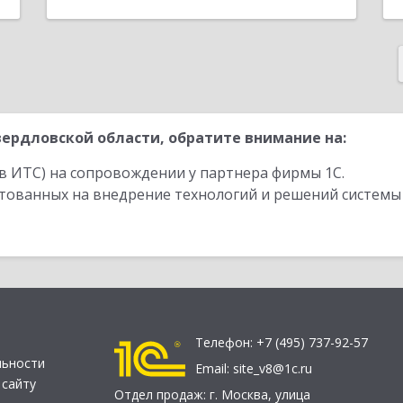
ердловской области, обратите внимание на:
в ИТС) на сопровождении у партнера фирмы 1С.
стованных на внедрение технологий и решений системы
Телефон:
+7 (495) 737-92-57
льности
Email:
site_v8@1c.ru
 сайту
Отдел продаж:
г. Москва
,
улица