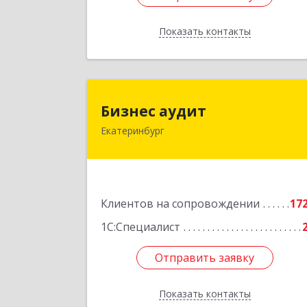
Показать контакты
Назад
Бизнес ауди
Бизнес аудит
Екатеринбург
620062, Свердловская обл
Екатеринбург г, Гагарина ул, дом 
14, оф.90
Подробне
Клиентов на сопровождении
17
1С:Специалист
Отправить заявку
Отправить заявку
Показать контакты
Назад