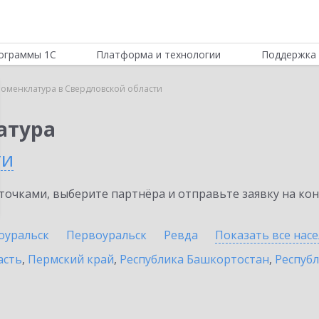
ограммы 1С
Платформа и технологии
Поддержка 
Номенклатура в Свердловской области
атура
ти
очками, выберите партнёра и отправьте заявку на ко
оуральск
Первоуральск
Ревда
Показать все нас
асть
,
Пермский край
,
Республика Башкортостан
,
Респуб