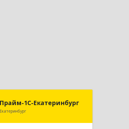
Прайм-1С-Екатеринбург
Прайм-1С-Екатеринбург
Екатеринбург
620142, Свердловская обл,
Екатеринбург г, 8 Марта ул, дом № 49,
оф.609