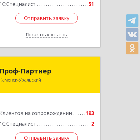
1С:Специалист
51
Отправить заявку
Отправить заявку
Показать контакты
Назад
Проф-Партнер
Проф-Партнер
Каменск-Уральский
623406, Свердловская обл, Каменск-
Уральский г, Алюминиевая ул, дом №
38
Подробнее
Клиентов на сопровождении
193
1С:Специалист
2
Отправить заявку
Отправить заявку