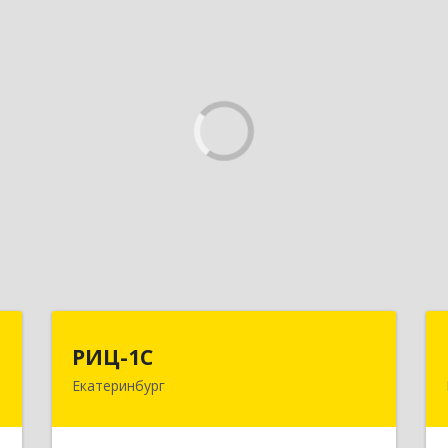
П
РИЦ-1С
РИЦ-1С
Екатеринбург
,
620102, Свердловская обл,
,
Екатеринбург г, Фурманова ул, дом №
1
124