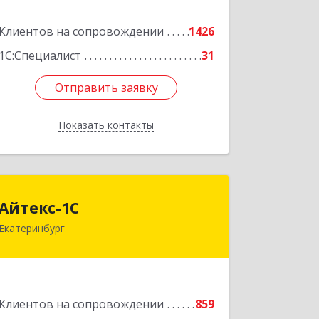
Подробнее
Клиентов на сопровождении
1426
1С:Специалист
31
Отправить заявку
Отправить заявку
Показать контакты
Назад
Айтекс-1С
Айтекс-1С
Екатеринбург
620041, Свердловская обл,
Екатеринбург г, Маяковского ул, дом
№ 25А, оф.1206
Подробнее
Клиентов на сопровождении
859