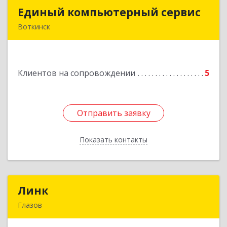
Единый компьютерный сервис
Единый компьютерный сервис
Воткинск
Подробнее
Клиентов на сопровождении
5
Отправить заявку
Отправить заявку
Показать контакты
Назад
Линк
Линк
Глазов
427622, Удмуртская Респ, Глазов г, Тани