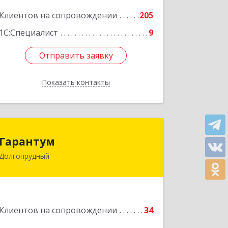
Подробнее
Клиентов на сопровождении
205
1С:Специалист
9
Отправить заявку
Отправить заявку
Показать контакты
Назад
Гарантум
Гарантум
Долгопрудный
141707, Московская обл,
Долгопрудный г, Заводская ул, дом №
7
Подробнее
Клиентов на сопровождении
34