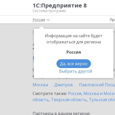
1С:Предприятие 8
Система программ
Россия
Пр
Главная
Сервисы ИТС
1С:Линк
1С:Линк в Зе
Информация на сайте будет
отображаться для региона
Заказать 1С:Линк
Россия
в Зеленограде
Да, все верно
Ознакомьтесь с информационными карт
Выбрать другой
внедрение продукта.
Москва
Дмитров
Павловский Поса
Смотрите также:
Россия
,
Москва и Моск
область
,
Тверская область
,
Тульская об
Партнеры в вашем регионе: