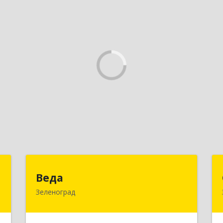
Т
Веда
Веда
Зеленоград
,
124683, Москва г, Зеленоград г,
5
корпус 1504, н.п.II