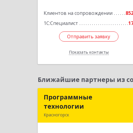
Подробне
Клиентов на сопровождении
85
1С:Специалист
1
Отправить заявку
Отправить заявку
Показать контакты
Назад
Ближайшие партнеры из со
Программные
Программны
технологии
технологи
Красногорск
143408, Московская обл
Красногорский р-н, Красногорск г