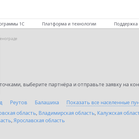
ограммы 1С
Платформа и технологии
Поддержка 
ленограде
очками, выберите партнёра и отправьте заявку на ко
д
Реутов
Балашиха
Показать все населенные
пу
овская область
,
Владимирская область
,
Калужская облас
ласть
,
Ярославская область