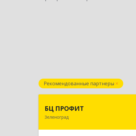
Рекомендованные партнеры
БЦ ПРОФИ
БЦ ПРОФИТ
Зеленоград
124482, Москва г, Зеленоград г
корпус 340, этаж 1, пом.Х, ком.1-