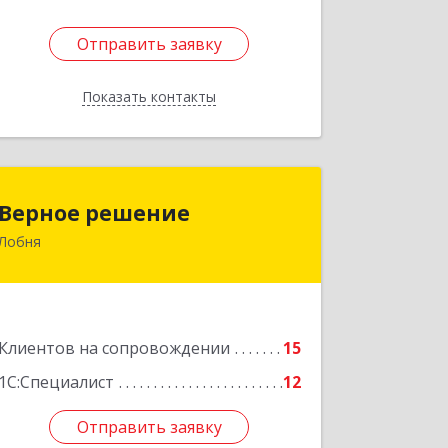
Отправить заявку
Отправить заявку
Показать контакты
Назад
Верное решение
Верное решение
Лобня
141730, Московская обл, Лобня г,
Чехова ул, дом № 12, кв.68
Подробнее
Клиентов на сопровождении
15
1С:Специалист
12
Отправить заявку
Отправить заявку