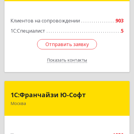
Подробнее
Клиентов на сопровождении
903
1С:Специалист
5
Отправить заявку
Отправить заявку
Показать контакты
Назад
1С:Франчайзи Ю-Софт
1С:Франчайзи Ю-Софт
Москва
117149, Москва г, вн.тер.г. муниципальный
округ Зюзино, Азовская ул, дом № 6, корпус 3
Подробнее