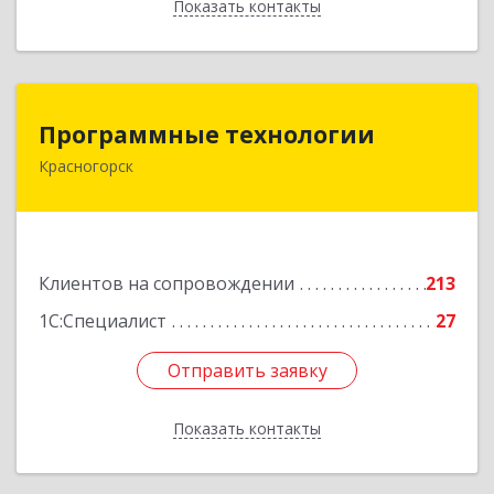
Показать контакты
Назад
Программные технологии
Программные технологии
Красногорск
143408, Московская обл, Красногорский р-н,
Красногорск г, Ленина ул, дом № 45, оф.40
Подробнее
Клиентов на сопровождении
213
1С:Специалист
27
Отправить заявку
Отправить заявку
Показать контакты
Назад