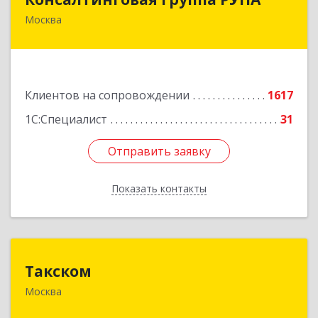
Москва
117218, Москва г, Кржижановского ул, дом №
29, корпус 1
Подробнее
Клиентов на сопровождении
1617
1С:Специалист
31
Отправить заявку
Отправить заявку
Показать контакты
Назад
Такском
Такском
Москва
119034, Москва г, Барыковский пер, дом №
4,стр.2