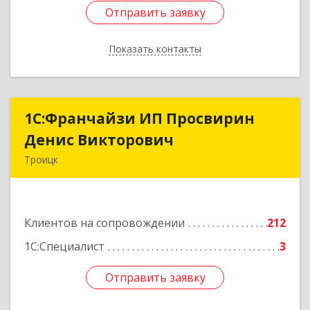
Отправить заявку
Отправить заявку
Показать контакты
Назад
1C:Франчайзи ИП Просвирин
1C:Франчайзи ИП Просвирин
Денис Викторович
Денис Викторович
Троицк
108842, Москва г, вн.тер.г. городской округ
Троицк, Троицк г, Городская ул, дом № 14,
кв.158
Клиентов на сопровождении
212
Подробнее
1С:Специалист
3
Отправить заявку
Отправить заявку