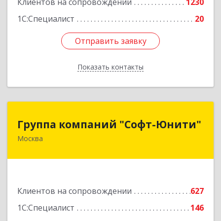
Клиентов на сопровождении
1230
1С:Специалист
20
Отправить заявку
Отправить заявку
Показать контакты
Назад
Группа компаний "Софт-Юнити"
Группа компаний "Софт-Юнити"
Москва
119334, Москва г, вн.тер.г. муниципальный
округ Донской, 5-й Донской проезд, дом № 17,
пом.2/5
Подробнее
Клиентов на сопровождении
627
1С:Специалист
146