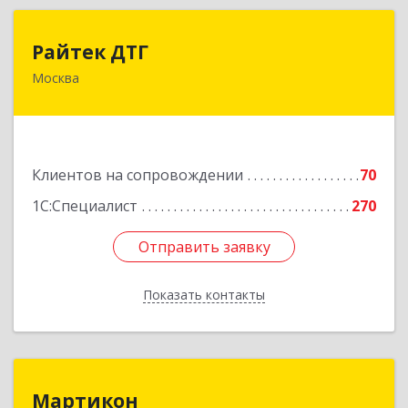
Райтек ДТГ
Райтек ДТГ
Москва
123112, Москва г, вн.тер.г. муниципальный
округ Пресненский, Пресненская наб, дом № 8,
строение 1, пом.625М
Подробнее
Клиентов на сопровождении
70
1С:Специалист
270
Отправить заявку
Отправить заявку
Показать контакты
Назад
Мартикон
Мартикон