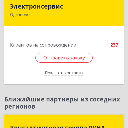
Электронсервис
Электронсервис
Одинцово
143050, Московская обл, Одинцовский р-н,
Большие Вяземы рп, Ямская ул, владение № 4,
строение 27
Подробнее
Клиентов на сопровождении
237
Отправить заявку
Отправить заявку
Показать контакты
Назад
Ближайшие партнеры из соседних
регионов
Консалтинговая группа РУНА
Консалтинговая группа РУНА