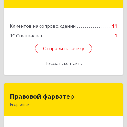
Парижской Коммуны ул, дом № 1Б, кв.316
Подробнее
Клиентов на сопровождении
11
1С:Специалист
1
Отправить заявку
Отправить заявку
Показать контакты
Назад
Правовой фарватер
Правовой фарватер
Егорьевск
Подробнее