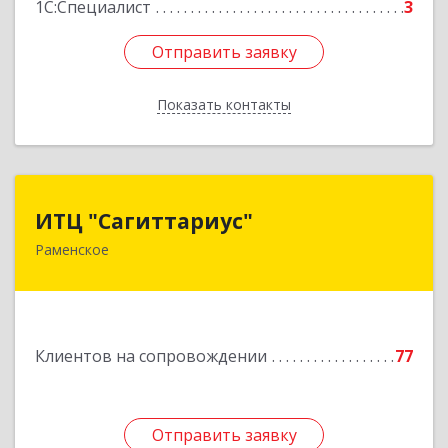
1С:Специалист
3
Отправить заявку
Отправить заявку
Показать контакты
Назад
ИТЦ "Сагиттариус"
ИТЦ "Сагиттариус"
Раменское
140103, Московская обл, Раменское г,
Приборостроителей ул, дом № 16А, кв.16
Подробнее
Клиентов на сопровождении
77
Отправить заявку
Отправить заявку