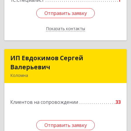
1С:Специалист
1
Отправить заявку
Отправить заявку
Показать контакты
Назад
ИП Евдокимов Сергей
ИП Евдокимов Сергей
Валерьевич
Валерьевич
Коломна
140400, Московская обл, Коломна г,
Толстикова ул, дом № 1а, кв.9
Клиентов на сопровождении
33
Подробнее
Отправить заявку
Отправить заявку