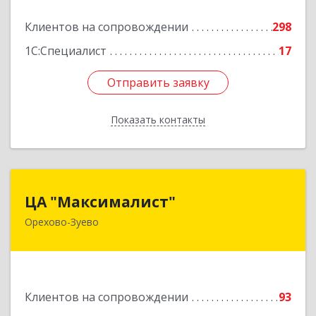
Подробнее
Клиентов на сопровождении
298
1С:Специалист
17
Отправить заявку
Отправить заявку
Показать контакты
Назад
ЦА "Максималист"
ЦА "Максималист"
Орехово-Зуево
142600, Московская обл, Орехово-Зуево г,
Ленина ул, дом № 78
Подробнее
Клиентов на сопровождении
93