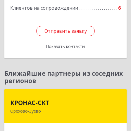
Клиентов на сопровождении
6
Отправить заявку
Отправить заявку
Показать контакты
Назад
Ближайшие партнеры из соседних
регионов
КРОНАС-СКТ
КРОНАС-СКТ
Орехово-Зуево
142600, Московская обл, Орехово-Зуево г,
Бабушкина ул, дом № 2А, пом.31