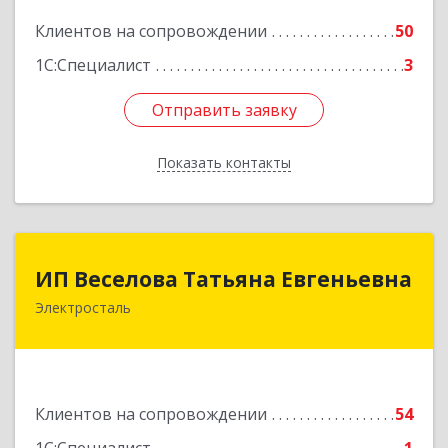
Подробнее
Клиентов на сопровождении
50
1С:Специалист
3
Отправить заявку
Отправить заявку
Показать контакты
Назад
ИП Веселова Татьяна Евгеньевна
ИП Веселова Татьяна Евгеньевна
Электросталь
144000, Московская обл, Электросталь г,
Николаева ул, дом № 6, кв.6
Подробнее
Клиентов на сопровождении
54