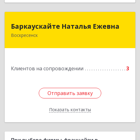
Баркаускайте Наталья Ежевна
Баркаускайте Наталья Ежевна
Воскресенск
140222, Московская обл, Воскресенский р-н,
Воскресенск г, Карпово с., Центральная ул., дом
№ 55А
Подробнее
Клиентов на сопровождении
3
Отправить заявку
Отправить заявку
Показать контакты
Назад