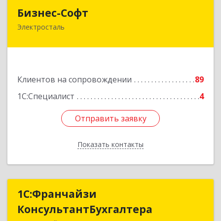
Бизнес-Софт
Бизнес-Софт
Электросталь
144000, Московская обл, Электросталь г, Карла
Маркса ул, дом № 26
Подробнее
Клиентов на сопровождении
89
1С:Специалист
4
Отправить заявку
Отправить заявку
Показать контакты
Назад
1С:Франчайзи
1С:Франчайзи
КонсультантБухгалтера
КонсультантБухгалтера