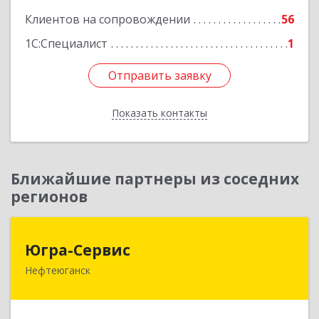
Клиентов на сопровождении
56
1С:Специалист
1
Отправить заявку
Отправить заявку
Показать контакты
Назад
Ближайшие партнеры из соседних
регионов
Югра-Сервис
Югра-Сервис
Нефтеюганск
628303, Ханты-Мансийский Автономный округ
- Югра АО, Нефтеюганск г, 6-й мкр, дом № 3,
кв.175