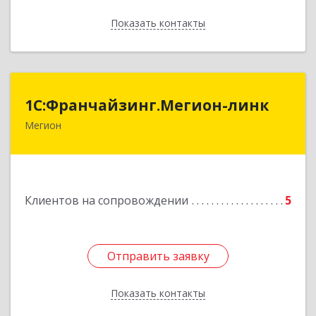
Показать контакты
Назад
1С:Франчайзинг.Мегион-линк
1С:Франчайзинг.Мегион-линк
Мегион
Подробнее
Клиентов на сопровождении
5
Отправить заявку
Отправить заявку
Показать контакты
Назад