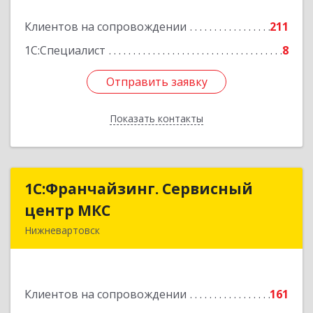
Подробнее
Клиентов на сопровождении
211
1С:Специалист
8
Отправить заявку
Отправить заявку
Показать контакты
Назад
1С:Франчайзинг. Сервисный
1С:Франчайзинг. Сервисный
центр МКС
центр МКС
Нижневартовск
628615, Ханты-Мансийский Автономный округ
- Югра АО, Нижневартовск г, Северная ул, дом
№ 54А, стр.1, оф.112, 202
Клиентов на сопровождении
161
Подробнее