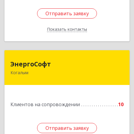
Отправить заявку
Отправить заявку
Показать контакты
Назад
ЭнергоСофт
ЭнергоСофт
Когалым
628485, Ханты-Мансийский Автономный округ
- Югра АО, Когалым г, Сопочинского проезд,
строение 2, оф.18
Подробнее
Клиентов на сопровождении
10
Отправить заявку
Отправить заявку