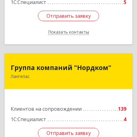
1С:Специалист
5
Отправить заявку
Отправить заявку
Показать контакты
Назад
Группа компаний "Нордком"
Группа компаний "Нордком"
Лангепас
628672, Тюменская обл, Лангепас г., Солнечная
ул., дом № 21/1, каб.313
Подробнее
Клиентов на сопровождении
139
1С:Специалист
4
Отправить заявку
Отправить заявку