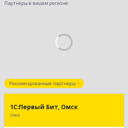
Партнеры в вашем регионе:
Рекомендованные партнеры
1С:Первый Бит, Омск
1С:Первый Бит, Омск
Омск
644099, Омская обл, Омск г, Гагарина ул, дом №
14, оф.208