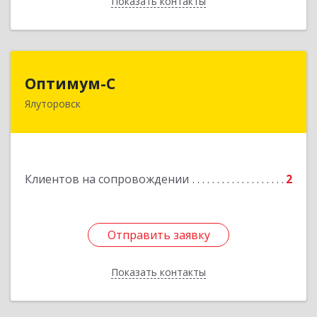
Показать контакты
Назад
Оптимум-С
Оптимум-С
Ялуторовск
Подробнее
Клиентов на сопровождении
2
Отправить заявку
Отправить заявку
Показать контакты
Назад