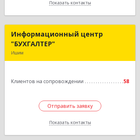
Показать контакты
Назад
Информационный центр
Информационный центр
"БУХГАЛТЕР"
"БУХГАЛТЕР"
Ишим
627750, Тюменская обл, Ишим г, Советская ул,
дом № 16
Клиентов на сопровождении
58
Подробнее
Отправить заявку
Отправить заявку
Показать контакты
Назад