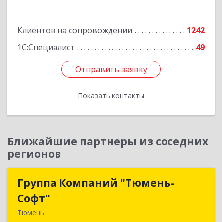
Подробнее
Клиентов на сопровождении
1242
1С:Специалист
49
Отправить заявку
Отправить заявку
Показать контакты
Назад
Ближайшие партнеры из соседних
регионов
Группа Компаний "Тюмень-
Группа Компаний "Тюмень-
Софт"
Софт"
Тюмень