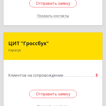
Отправить заявку
Отправить заявку
Показать контакты
Назад
ЦИТ "Гроссбух"
ЦИТ "Гроссбух"
Карасук
632861, Новосибирская обл, Карасукский р-н,
Карасук г, Сорокина ул, дом № 9, оф.3
Подробнее
Клиентов на сопровождении
5
Отправить заявку
Отправить заявку