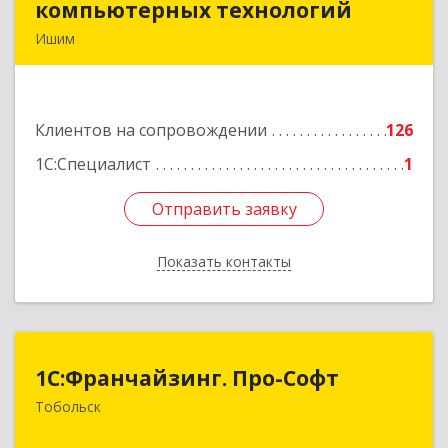
компьютерных технологий
компьютерных технологий
Ишим
627750, Тюменская обл, Ишим г, 30 лет ВЛКСМ
ул, дом № 28/2
Клиентов на сопровождении
126
Подробнее
1С:Специалист
1
Отправить заявку
Отправить заявку
Показать контакты
Назад
1С:Франчайзинг. Про-Софт
1С:Франчайзинг. Про-Софт
Тобольск
626150, Тюменская обл, Тобольск г, Малая
Сибирская, дом № 14 "А"