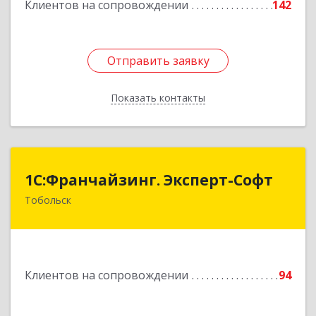
Клиентов на сопровождении
142
Отправить заявку
Отправить заявку
Показать контакты
Назад
1С:Франчайзинг. Эксперт-Софт
1С:Франчайзинг. Эксперт-Софт
Тобольск
626150, Тюменская обл, Тобольск г, 7-й мкр,
дом № 39, пом.8
Подробнее
Клиентов на сопровождении
94