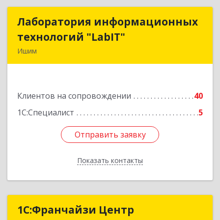
Лаборатория информационных
Лаборатория информационных
технологий "LabIT"
технологий "LabIT"
Ишим
627753, Тюменская обл, Ишимский р-н, Ишим г,
Ф.Энгельса ул, дом № 26
Клиентов на сопровождении
40
Подробнее
1С:Специалист
5
Отправить заявку
Отправить заявку
Показать контакты
Назад
1С:Франчайзи Центр
1С:Франчайзи Центр