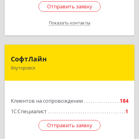
Отправить заявку
Отправить заявку
Показать контакты
Назад
СофтЛайн
СофтЛайн
Ялуторовск
627010, Тюменская обл, Ялуторовский р-н,
Ялуторовск г, Ленина ул, дом № 28
Подробнее
Клиентов на сопровождении
184
1С:Специалист
1
Отправить заявку
Отправить заявку