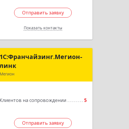
Отправить заявку
Отправить заявку
Показать контакты
Назад
1С:Франчайзинг.Мегион-
1С:Франчайзинг.Мегион-
линк
линк
Мегион
Подробнее
Клиентов на сопровождении
5
Отправить заявку
Отправить заявку