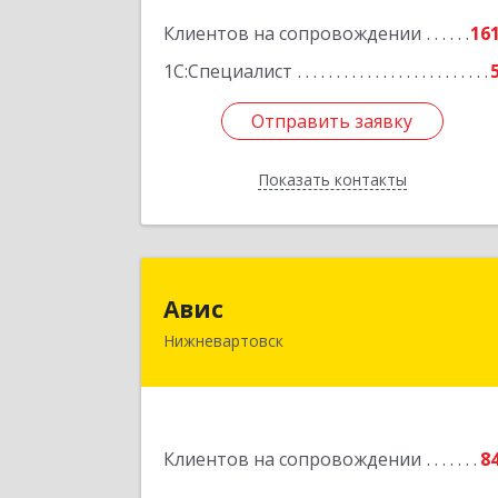
Нижневартовск г, Северная ул, дом 
Клиентов на сопровождении
54А, стр.1, оф.112, 20
16
1С:Специалист
Подробне
Отправить заявку
Отправить заявку
Показать контакты
Назад
Ави
Авис
Нижневартовск
628600, Ханты-Мансийски
Автономный округ - Югра АО
Нижневартовск г, Ленина ул, дом 
2П, строение 16, этаж 
Клиентов на сопровождении
8
Подробне