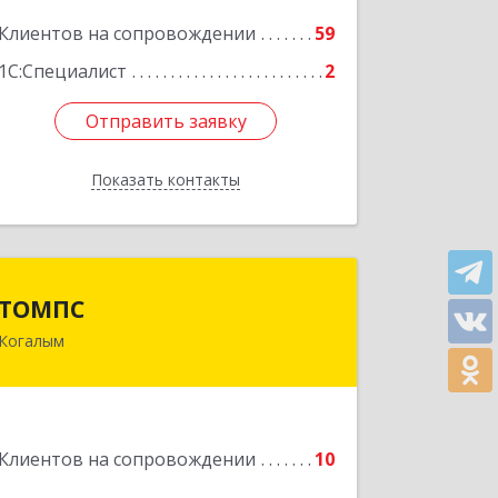
Клиентов на сопровождении
59
Подробнее
1С:Специалист
2
Отправить заявку
Отправить заявку
Показать контакты
Назад
ТОМПС
ТОМПС
Когалым
628484, Ханты-Мансийский
Автономный округ - Югра АО,
Когалым г, Ленинградская ул, дом №
61, кв.8
Клиентов на сопровождении
10
Подробнее