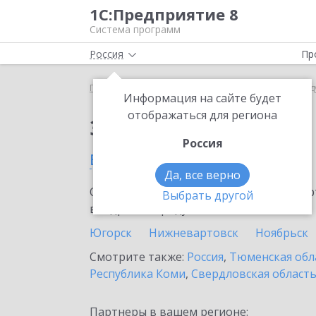
1С:Предприятие 8
Система программ
Россия
Пр
Главная
Сервисы ИТС
1С:Линк
1С:Линк в Ра
Информация на сайте будет
отображаться для региона
Заказать 1С:Линк
Россия
в Радужном
Да, все верно
Ознакомьтесь с информационными карт
Выбрать другой
внедрение продукта.
Югорск
Нижневартовск
Ноябрьск
Смотрите также:
Россия
,
Тюменская обл
Республика Коми
,
Свердловская област
Партнеры в вашем регионе: