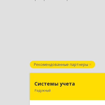
Рекомендованные партнеры
Системы учет
Системы учета
Радужный
628462, Ханты-Мансийски
Автономный округ - Югра АО
Радужный г, 3-й мкр, дом № 