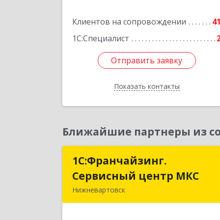
Подробне
Клиентов на сопровождении
4
1С:Специалист
Отправить заявку
Отправить заявку
Показать контакты
Назад
Ближайшие партнеры из со
1С:Франчайзинг.
1С:Франчайзинг
Сервисный центр МКС
Сервисный центр МК
Нижневартовск
628615, Ханты-Мансийски
Автономный округ - Югра АО