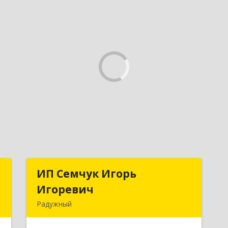
а
ИП Семчук Игорь
ИП Семчук Игорь
Игоревич
Игоревич
й
Радужный
,
628464, ХМАО-Югра, г. Радужный, 1
1
мкн., строение 43