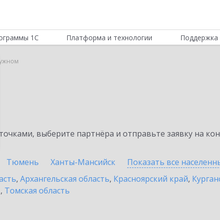
ограммы 1С
Платформа и технологии
Поддержка 
дужном
очками, выберите партнёра и отправьте заявку на ко
Тюмень
Ханты-Мансийск
Показать все населен
асть
,
Архангельская область
,
Красноярский край
,
Курган
ь
,
Томская область