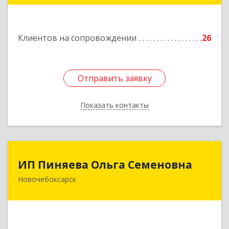
Подробнее
Клиентов на сопровождении
26
Отправить заявку
Отправить заявку
Показать контакты
Назад
ИП Пиняева Ольга Семеновна
ИП Пиняева Ольга Семеновна
Новочебоксарск
429965, Чувашская Республика - Чувашия,
Новочебоксарск г, Пионерская ул, дом № 2,
корпус 2, кв.141