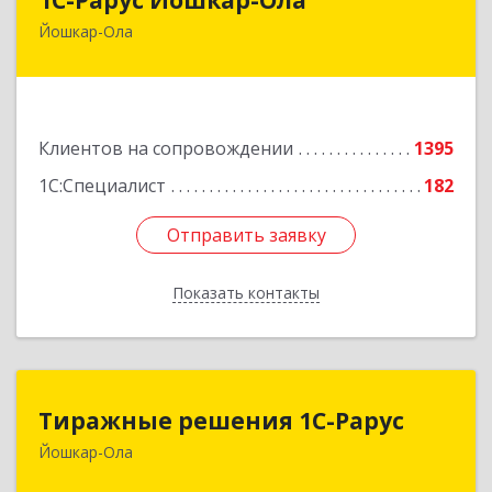
Йошкар-Ола
424004, Марий Эл Респ, Йошкар-Ола г, Волкова
ул, дом № 68
Подробнее
Клиентов на сопровождении
1395
1С:Специалист
182
Отправить заявку
Отправить заявку
Показать контакты
Назад
Тиражные решения 1С-Рарус
Тиражные решения 1С-Рарус
Йошкар-Ола
424003, Марий Эл Респ, Йошкар-Ола г,
Суворова ул, дом № 13Б