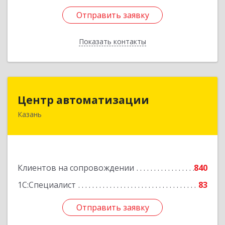
Отправить заявку
Отправить заявку
Показать контакты
Назад
Центр автоматизации
Центр автоматизации
Казань
420133, Татарстан Респ, Казань г, Ямашева пр-
кт, дом № 92
Подробнее
Клиентов на сопровождении
840
1С:Специалист
83
Отправить заявку
Отправить заявку