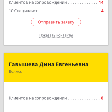
Подробнее
Клиентов на сопровождении
14
1С:Специалист
4
Отправить заявку
Отправить заявку
Показать контакты
Назад
Гавышева Дина Евгеньевна
Гавышева Дина Евгеньевна
Волжск
Подробнее
Клиентов на сопровождении
8