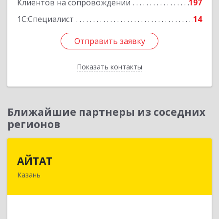
Клиентов на сопровождении
197
1С:Специалист
14
Отправить заявку
Отправить заявку
Показать контакты
Назад
Ближайшие партнеры из соседних
регионов
АЙТАТ
АЙТАТ
Казань
420097, Татарстан Респ, г.о. город Казань,
Казань г, Лейтенанта Шмидта ул, дом № 35А,
пом.203