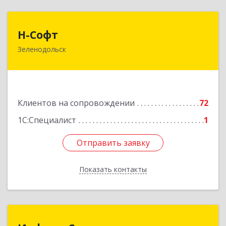
Н-Софт
Н-Софт
Зеленодольск
422521, Татарстан Респ (Татарстан),
Зеленодольский р-н, Зеленодольск г,
Универсиады ул, дом № 1
Подробнее
Клиентов на сопровождении
72
1С:Специалист
1
Отправить заявку
Отправить заявку
Показать контакты
Назад
Информ Сервис