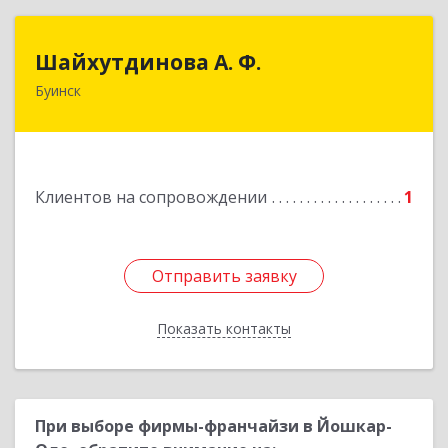
Шайхутдинова А. Ф.
Шайхутдинова А. Ф.
Буинск
РТ, г.Буинск, ул.Р.Люксембург, д.144Б
Подробнее
Клиентов на сопровождении
1
Отправить заявку
Отправить заявку
Показать контакты
Назад
При выборе фирмы-франчайзи в Йошкар-