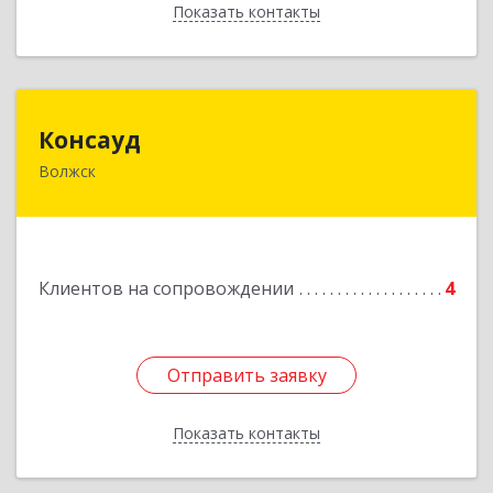
Показать контакты
Назад
Консауд
Консауд
Волжск
425005, Марий Эл респ, Волжск г, Пролетарская
ул, дом 4А, офис 21
Подробнее
Клиентов на сопровождении
4
Отправить заявку
Отправить заявку
Показать контакты
Назад