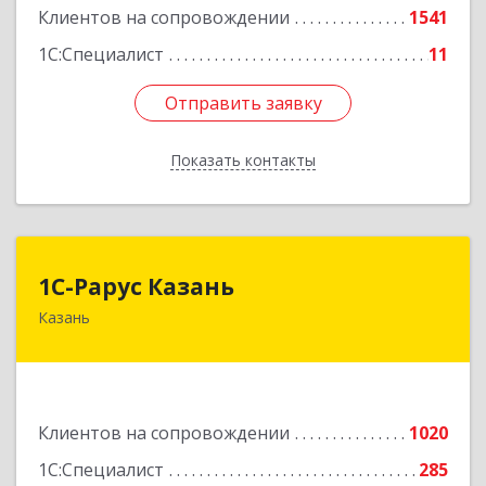
Подробнее
Клиентов на сопровождении
1541
1С:Специалист
11
Отправить заявку
Отправить заявку
Показать контакты
Назад
1С-Рарус Казань
1С-Рарус Казань
Казань
420088, Татарстан Респ, Казань г, Победы пр-
кт, дом № 159
Подробнее
Клиентов на сопровождении
1020
1С:Специалист
285