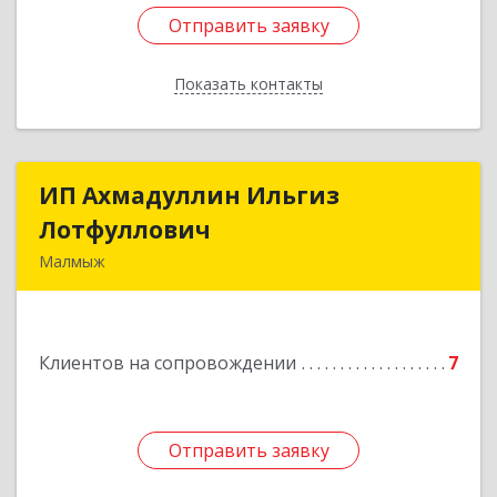
Отправить заявку
Отправить заявку
Показать контакты
Назад
ИП Ахмадуллин Ильгиз
ИП Ахмадуллин Ильгиз
Лотфуллович
Лотфуллович
Малмыж
612920, Кировская обл, г.Малмыж, ул.Ленина, 27
оф.1
Клиентов на сопровождении
7
Подробнее
Отправить заявку
Отправить заявку