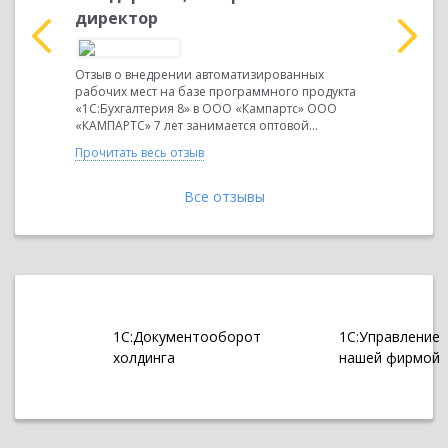
директор
енческого
ОТЗЫВ Про
ия 8» для
программн
Отзыв о внедрении автоматизированных
хня»,
управлени
рабочих мест на базе программного продукта
ведется за
«1С:Бухгалтерия 8» в ООО «Кампартс» ООО
«1С:Кабине
«КАМПАРТС» 7 лет занимается оптовой...
Прочитать 
Прочитать весь отзыв
Все отзывы
1С:Документооборот
1С:Управление
холдинга
нашей фирмой