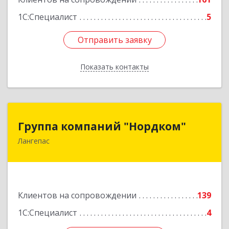
Подробнее
1С:Специалист
5
Отправить заявку
Отправить заявку
Показать контакты
Назад
Группа компаний "Нордком"
Группа компаний "Нордком"
Лангепас
628672, Тюменская обл, Лангепас г., Солнечная
ул., дом № 21/1, каб.313
Подробнее
Клиентов на сопровождении
139
1С:Специалист
4