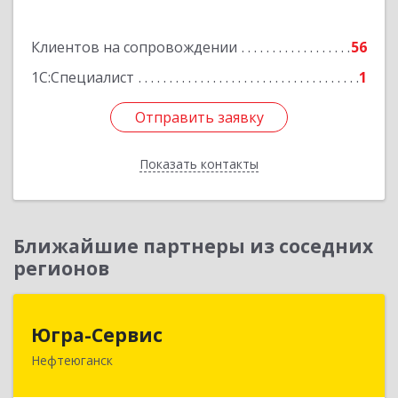
Подробнее
Клиентов на сопровождении
56
1С:Специалист
1
Отправить заявку
Отправить заявку
Показать контакты
Назад
Ближайшие партнеры из соседних
регионов
Югра-Сервис
Югра-Сервис
Нефтеюганск
628303, Ханты-Мансийский Автономный округ
- Югра АО, Нефтеюганск г, 6-й мкр, дом № 3,