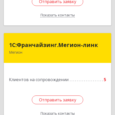
Отправить заявку
Отправить заявку
Показать контакты
Назад
1С:Франчайзинг.Мегион-линк
1С:Франчайзинг.Мегион-линк
Мегион
Подробнее
Клиентов на сопровождении
5
Отправить заявку
Отправить заявку
Показать контакты
Назад