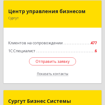
Центр управления бизнесом
Центр управления бизнесом
Сургут
628403, Ханты-Мансийский Автономный округ
- Югра АО, Сургут г, Мира пр-кт, дом № 56, кв.2
Подробнее
Клиентов на сопровождении
477
1С:Специалист
6
Отправить заявку
Отправить заявку
Показать контакты
Назад
Сургут Бизнес Системы
Сургут Бизнес Системы