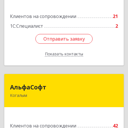
№ 11, кв.52
Подробнее
Клиентов на сопровождении
21
1С:Специалист
2
Отправить заявку
Отправить заявку
Показать контакты
Назад
АльфаСофт
АльфаСофт
Когалым
628484, Ханты-Мансийский Автономный округ
- Югра АО, Когалым г, Мира ул, дом № 23, кв.8
Подробнее
Клиентов на сопровождении
42