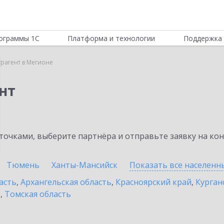
ограммы 1С
Платформа и технологии
Поддержка 
трагент в Мегионе
нт
очками, выберите партнёра и отправьте заявку на ко
Тюмень
Ханты-Мансийск
Показать все населен
асть
,
Архангельская область
,
Красноярский край
,
Курган
ь
,
Томская область