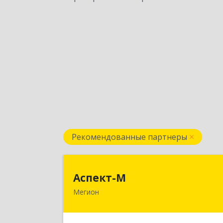
Рекомендованные партнеры
Аспект-
Аспект-М
Мегион
628681, Ханты-Мансийски
Автономный округ - Югра АО, Мегио
г, Строителей ул, дом № 2/