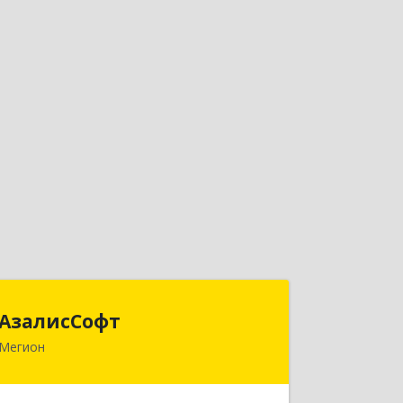
АзалисСофт
АзалисСофт
Мегион
628690, Ханты-Мансийский
Автономный округ - Югра АО, Мегион
г, Высокий пгт, Мира ул, дом № 7, кв.2