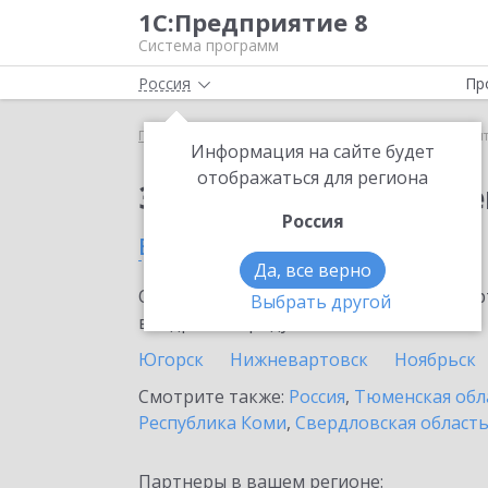
1С:Предприятие 8
Система программ
Россия
Пр
Главная
Сервисы ИТС
1С:Контрагент
1С:Кон
Информация на сайте будет
отображаться для региона
Заказать 1С:Контраге
Россия
в Мегионе
Да, все верно
Ознакомьтесь с информационными карт
Выбрать другой
внедрение продукта.
Югорск
Нижневартовск
Ноябрьск
Смотрите также:
Россия
,
Тюменская обл
Республика Коми
,
Свердловская област
Партнеры в вашем регионе: