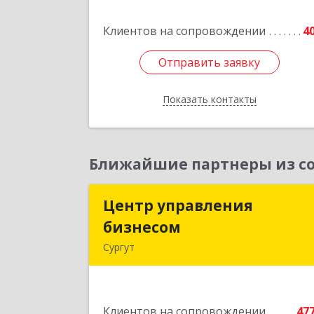
Подробне
Клиентов на сопровождении
4
Отправить заявку
Отправить заявку
Показать контакты
Назад
Ближайшие партнеры из со
Центр управления
Центр управлени
бизнесом
бизнесо
Сургут
628403, Ханты-Мансийски
Автономный округ - Югра АО, Сургу
г, Мира пр-кт, дом № 56, кв.
Клиентов на сопровождении
47