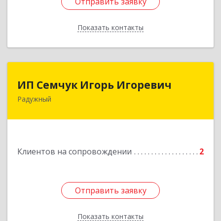
Отправить заявку
Отправить заявку
Показать контакты
Назад
ИП Семчук Игорь Игоревич
ИП Семчук Игорь Игоревич
Радужный
628464, ХМАО-Югра, г. Радужный, 1 мкн.,
строение 43
Подробнее
Клиентов на сопровождении
2
Отправить заявку
Отправить заявку
Показать контакты
Назад