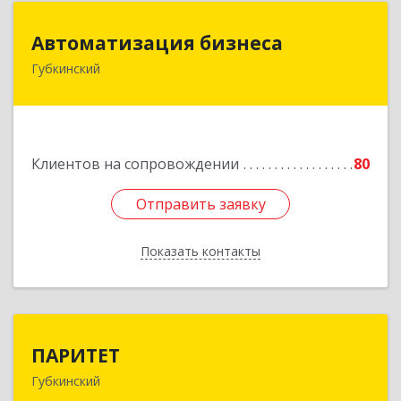
Автоматизация бизнеса
Автоматизация бизнеса
Губкинский
629830, Ямало-Ненецкий АО, Губкинский г,
мкр.6, дом № 5
Подробнее
Клиентов на сопровождении
80
Отправить заявку
Отправить заявку
Показать контакты
Назад
ПАРИТЕТ
ПАРИТЕТ
Губкинский
629830, Ямало-Ненецкий АО, Губкинский г, 9-й