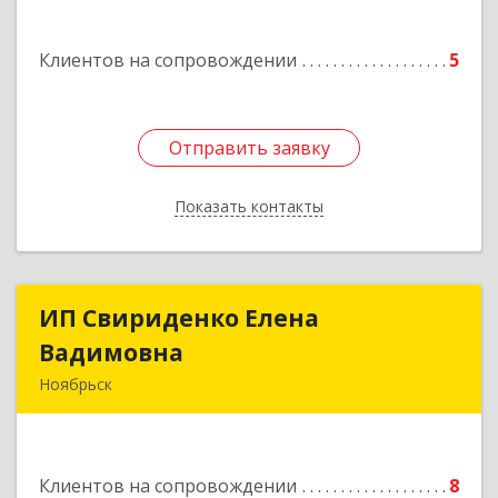
Подробнее
Клиентов на сопровождении
5
Отправить заявку
Отправить заявку
Показать контакты
Назад
ИП Свириденко Елена
ИП Свириденко Елена
Вадимовна
Вадимовна
Ноябрьск
629805, ЯНАО, Тюменская обл., г Ноябрьск,
ул.Магистральная д.65 ,кв.23
Клиентов на сопровождении
8
Подробнее