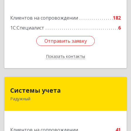
Подробнее
Клиентов на сопровождении
182
1С:Специалист
6
Отправить заявку
Отправить заявку
Показать контакты
Назад
Системы учета
Системы учета
Радужный
628462, Ханты-Мансийский Автономный округ
- Югра АО, Радужный г, 3-й мкр, дом № 1
Подробнее
Клиентов на сопровождении
41