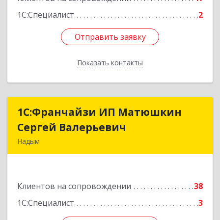
1С:Специалист
2
Отправить заявку
Отправить заявку
Показать контакты
Назад
1С:Франчайзи ИП Матюшкин
1С:Франчайзи ИП Матюшкин
Сергей Валерьевич
Сергей Валерьевич
Надым
629730, Ямало-Ненецкий АО, Надым г, ул.
Зверева, дом № 47, кв.28
Клиентов на сопровождении
38
Подробнее
1С:Специалист
3