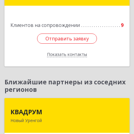
мкр, дом № 35, оф.1
Подробнее
Клиентов на сопровождении
9
Отправить заявку
Отправить заявку
Показать контакты
Назад
Ближайшие партнеры из соседних
регионов
КВАДРУМ
КВАДРУМ
Новый Уренгой
629309, Ямало-Ненецкий АО, Новый Уренгой г,
Северное Кольцо ул, дом № 14