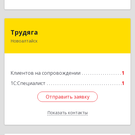
Трудяга
Трудяга
Новоалтайск
658080, Алтайский край, Новоалтайск г,
Прудская ул, дом № 10-21
Подробнее
Клиентов на сопровождении
1
1С:Специалист
1
Отправить заявку
Отправить заявку
Показать контакты
Назад