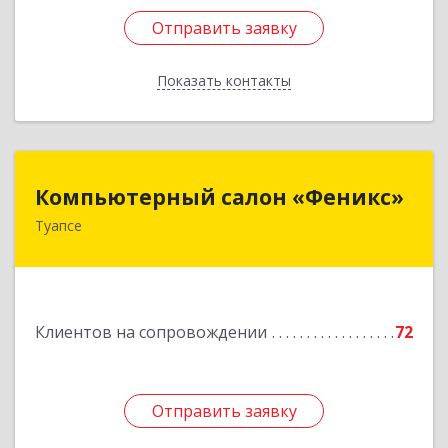
Отправить заявку
Отправить заявку
Показать контакты
Назад
Компьютерный салон «Феникс»
Компьютерный салон «Феникс»
Туапсе
352800, Краснодарский край, Туапсинский р-н,
Туапсе г, Красной Армии ул, дом № 22
Подробнее
Клиентов на сопровождении
72
Отправить заявку
Отправить заявку