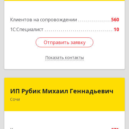
Подробнее
Клиентов на сопровождении
560
1С:Специалист
10
Отправить заявку
Отправить заявку
Показать контакты
Назад
ИП Рубик Михаил Геннадьевич
ИП Рубик Михаил Геннадьевич
Сочи
354003, Краснодарский край, Сочи г,
Макаренко ул, дом № 6/2
Подробнее