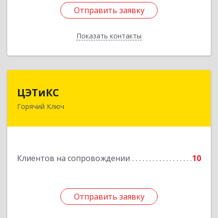
Отправить заявку
Отправить заявку
Показать контакты
Назад
ЦЭТиКС
ЦЭТиКС
Горячий Ключ
353290, Краснодарский край, Горячий Ключ г,
Ленина ул, дом № 208, оф.21
Подробнее
Клиентов на сопровождении
10
Отправить заявку
Отправить заявку