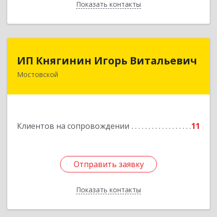
Показать контакты
Назад
ИП Княгинин Игорь Витальевич
ИП Княгинин Игорь Витальевич
Мостовской
352570, Краснодарский край, Мостовский р-н,
Мостовской пгт, Гоголя ул, дом № 113, кв.3
Подробнее
Клиентов на сопровождении
11
Отправить заявку
Отправить заявку
Показать контакты
Назад