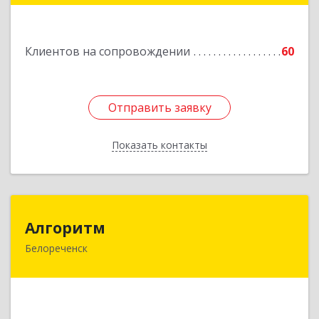
Подробнее
Клиентов на сопровождении
60
Отправить заявку
Отправить заявку
Показать контакты
Назад
Алгоритм
Алгоритм
Белореченск
352630, Краснодарский край, Белореченский р-
н, Белореченск г, Гоголя ул, дом № 53, кв.75
Подробнее