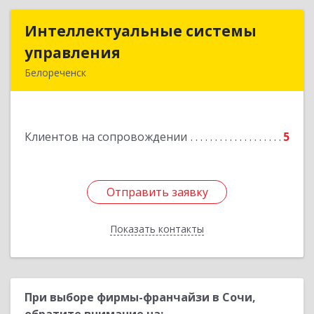
Интеллектуальные системы
Интеллектуальные системы
управления
управления
Белореченск
352630, Краснодарский край, Белореченск г,
Луценко ул, дом № 103
Клиентов на сопровождении
5
Подробнее
Отправить заявку
Отправить заявку
Показать контакты
Назад
При выборе фирмы-франчайзи в Сочи,