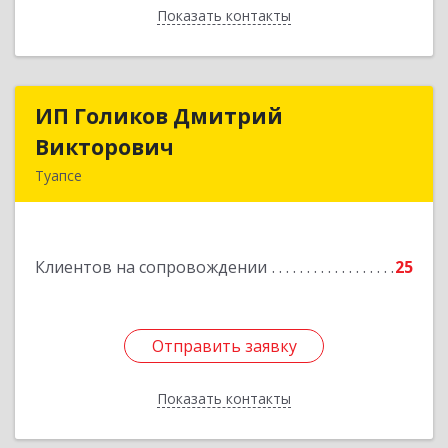
Показать контакты
Назад
ИП Голиков Дмитрий
ИП Голиков Дмитрий
Викторович
Викторович
Туапсе
352803, Краснодарский край, Туапсинский р-н,
Туапсе г, Калараша ул, дом № 53, кв.4
Клиентов на сопровождении
25
Подробнее
Отправить заявку
Отправить заявку
Показать контакты
Назад