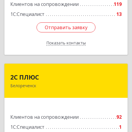
Клиентов на сопровождении
119
1С:Специалист
13
Отправить заявку
Отправить заявку
Показать контакты
Назад
2С ПЛЮС
2С ПЛЮС
Белореченск
352630, Краснодарский край, Белореченский р-
н, Белореченск г, Мира ул, дом № 63
Подробнее
Клиентов на сопровождении
92
1С:Специалист
1