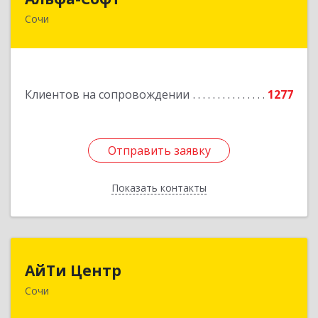
Сочи
354000, Краснодарский край, Сочи г, Роз ул,
дом № 119, этаж 3
Подробнее
Клиентов на сопровождении
1277
Отправить заявку
Отправить заявку
Показать контакты
Назад
АйТи Центр
АйТи Центр
Сочи
354000, Краснодарский край, Сочи, Московская
ул, дом № 19