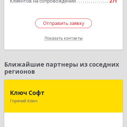
Клиентов на сопровождении
271
Отправить заявку
Отправить заявку
Показать контакты
Назад
Ближайшие партнеры из соседних
регионов
Ключ Софт
Ключ Софт
Горячий Ключ
353287, Краснодарский край, Горячий Ключ г,
Первомайский п, Бендуса ул, дом № 13
Подробнее