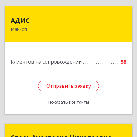
АДИС
АДИС
Майкоп
385006, Адыгея Респ, Майкоп г,
Краснооктябрьская ул, дом № 59, кв.1
Подробнее
Клиентов на сопровождении
58
Отправить заявку
Отправить заявку
Показать контакты
Назад
Стась Анастасия Николаевна