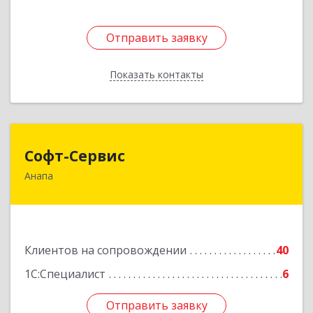
Отправить заявку
Отправить заявку
Показать контакты
Назад
Софт-Сервис
Софт-Сервис
Анапа
353440, Краснодарский край, Анапский р-н,
Анапа г, Владимирская ул, дом № 140, кв.93
Подробнее
Клиентов на сопровождении
40
1С:Специалист
6
Отправить заявку
Отправить заявку