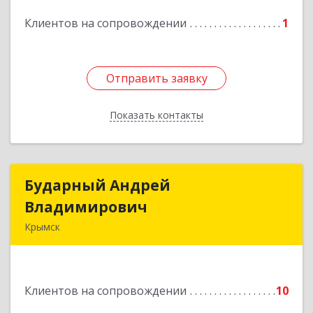
Подробнее
Клиентов на сопровождении
1
Отправить заявку
Отправить заявку
Показать контакты
Назад
Бударный Андрей
Бударный Андрей
Владимирович
Владимирович
Крымск
353389, Краснодарский край, Крымск г,
Революционная ул, дом № 47
Клиентов на сопровождении
10
Подробнее