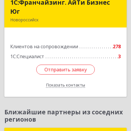
1С:Франчайзинг. АйТи Бизнес
1С:Франчайзинг. АйТи Бизнес
Юг
Юг
Новороссийск
353907, Краснодарский край, Новороссийск г,
Видова ул, дом № 65, оф.2
Клиентов на сопровождении
278
Подробнее
1С:Специалист
3
Отправить заявку
Отправить заявку
Показать контакты
Назад
Ближайшие партнеры из соседних
регионов