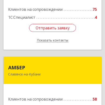
Подробнее
Клиентов на сопровождении
75
1С:Специалист
4
Отправить заявку
Отправить заявку
Показать контакты
Назад
АМБЕР
АМБЕР
Славянск-на-Кубани
353562, Краснодарский край, Славянский р-н,
Славянск-на-Кубани г, Крупской ул, дом № 12
Подробнее
Клиентов на сопровождении
58