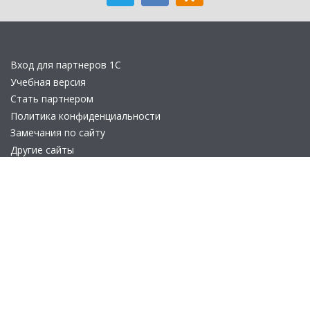
Вход для партнеров 1С
Учебная версия
Стать партнером
Политика конфиденциальности
Замечания по сайту
Другие сайты
Телефон:
+7 (495) 737-92-57
Email:
site_v8@1c.ru
Отдел продаж:
г. Москва
,
улица Селезнёвская, дом 21
© 2026 АО «Группа 1С» (правопреемник «1С»). Все права на сайт