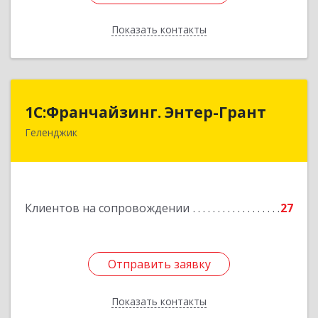
Показать контакты
Назад
1С:Франчайзинг. Энтер-Грант
1С:Франчайзинг. Энтер-Грант
Геленджик
353467, Краснодарский край, Геленджик г,
Дачная ул, дом № 17
Подробнее
Клиентов на сопровождении
27
Отправить заявку
Отправить заявку
Показать контакты
Назад