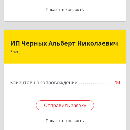
Показать контакты
Назад
ИП Черных Альберт Николаевич
ИП Черных Альберт Николаевич
Елец
399771, Липецкая обл, Елец г, Н.Гусевой ул, 56А
Подробнее
Клиентов на сопровождении
10
Отправить заявку
Отправить заявку
Показать контакты
Назад