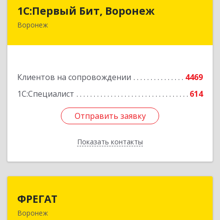
1С:Первый Бит, Воронеж
1С:Первый Бит, Воронеж
Воронеж
394006, Воронежская обл, Воронеж г, 20-летия
Октября ул, дом № 119, оф.711
Подробнее
Клиентов на сопровождении
4469
1С:Специалист
614
Отправить заявку
Отправить заявку
Показать контакты
Назад
ФРЕГАТ
ФРЕГАТ
Воронеж
394006, Воронежская обл, Воронеж г,