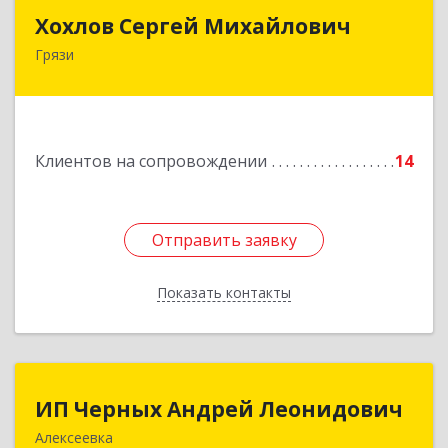
Хохлов Сергей Михайлович
Хохлов Сергей Михайлович
Грязи
399059, Россия, Липецкая обл., г.Грязи,
ул.Рублева, д.31
Подробнее
Клиентов на сопровождении
14
Отправить заявку
Отправить заявку
Показать контакты
Назад
ИП Черных Андрей Леонидович
ИП Черных Андрей Леонидович
Алексеевка
309850, Белгородская обл, Алексеевский р-н,