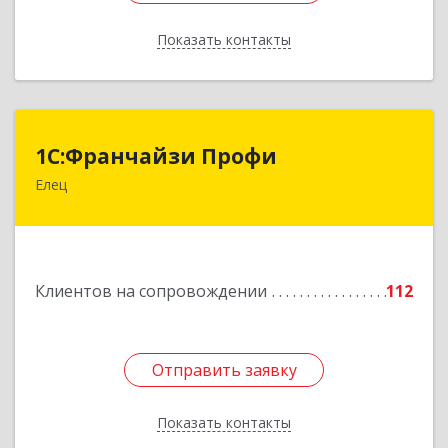
Показать контакты
Назад
1С:Франчайзи Профи
1С:Франчайзи Профи
Елец
399784, Липецкая обл, Елец г, Гагарина ул,
Здание № 3а
Подробнее
Клиентов на сопровождении
112
Отправить заявку
Отправить заявку
Показать контакты
Назад