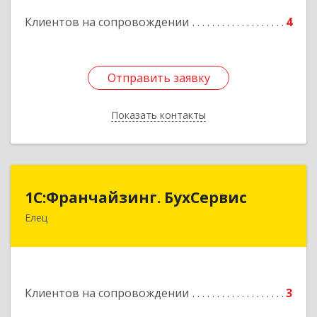
Клиентов на сопровождении
4
Отправить заявку
Отправить заявку
Показать контакты
Назад
1С:Франчайзинг. БухСервис
1С:Франчайзинг. БухСервис
Елец
399780, Липецкая обл, Елецкий р-н, Елец г,
Новоселов ул, дом № 12
Подробнее
Клиентов на сопровождении
3