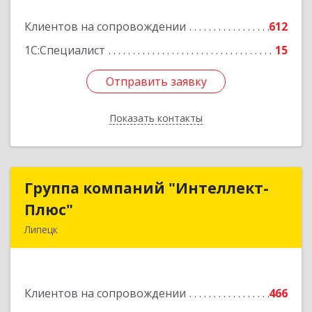
Подробнее
Клиентов на сопровождении
612
1С:Специалист
15
Отправить заявку
Отправить заявку
Показать контакты
Назад
Группа компаний "Интеллект-
Группа компаний "Интеллект-
Плюс"
Плюс"
Липецк
398024, Липецкая обл, Липецк г, Победы пл,
дом № 8, 306
Клиентов на сопровождении
466
Подробнее