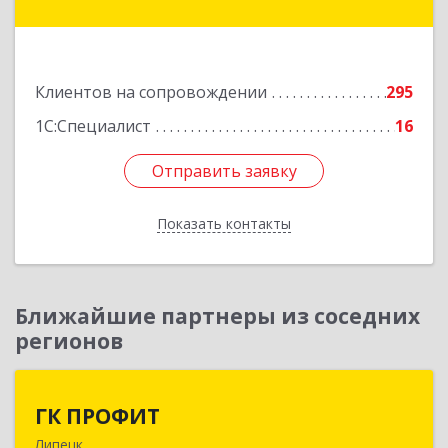
Бахметьева ул, дом № 2Б, пом.I, офис 220
Подробнее
Клиентов на сопровождении
295
1С:Специалист
16
Отправить заявку
Отправить заявку
Показать контакты
Назад
Ближайшие партнеры из соседних
регионов
ГК ПРОФИТ
ГК ПРОФИТ
Липецк