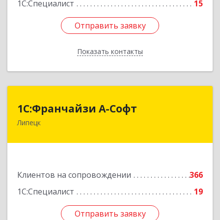
1С:Специалист
15
Отправить заявку
Отправить заявку
Показать контакты
Назад
1С:Франчайзи А-Софт
1С:Франчайзи А-Софт
Липецк
398059, Липецкая обл, Липецк г, Фрунзе ул,
дом № 27
Подробнее
Клиентов на сопровождении
366
1С:Специалист
19
Отправить заявку
Отправить заявку