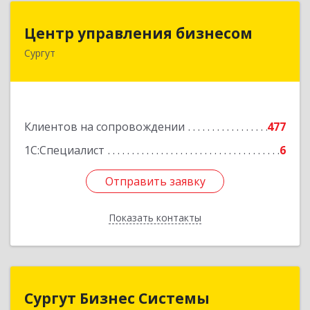
Центр управления бизнесом
Центр управления бизнесом
Сургут
628403, Ханты-Мансийский Автономный округ
- Югра АО, Сургут г, Мира пр-кт, дом № 56, кв.2
Подробнее
Клиентов на сопровождении
477
1С:Специалист
6
Отправить заявку
Отправить заявку
Показать контакты
Назад
Сургут Бизнес Системы
Сургут Бизнес Системы