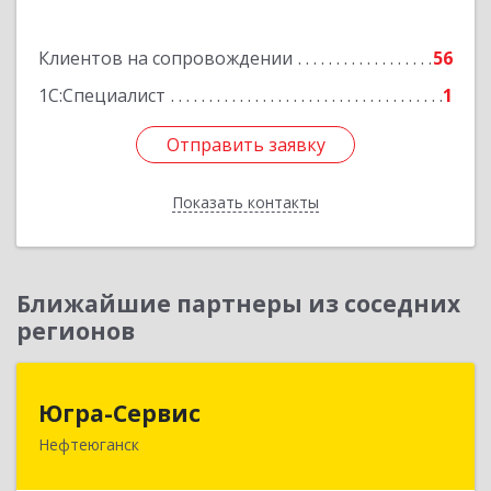
Подробнее
Клиентов на сопровождении
56
1С:Специалист
1
Отправить заявку
Отправить заявку
Показать контакты
Назад
Ближайшие партнеры из соседних
регионов
Югра-Сервис
Югра-Сервис
Нефтеюганск
628303, Ханты-Мансийский Автономный округ
- Югра АО, Нефтеюганск г, 6-й мкр, дом № 3,