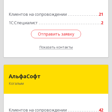
№ 11, кв.52
Подробнее
Клиентов на сопровождении
21
1С:Специалист
2
Отправить заявку
Отправить заявку
Показать контакты
Назад
АльфаСофт
АльфаСофт
Когалым
628484, Ханты-Мансийский Автономный округ
- Югра АО, Когалым г, Мира ул, дом № 23, кв.8
Подробнее
Клиентов на сопровождении
42