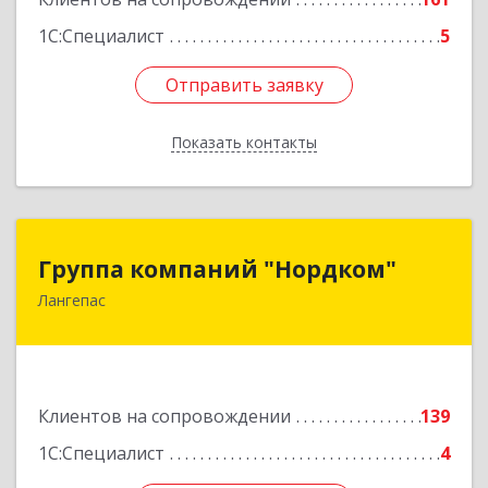
Подробнее
1С:Специалист
5
Отправить заявку
Отправить заявку
Показать контакты
Назад
Группа компаний "Нордком"
Группа компаний "Нордком"
Лангепас
628672, Тюменская обл, Лангепас г., Солнечная
ул., дом № 21/1, каб.313
Подробнее
Клиентов на сопровождении
139
1С:Специалист
4