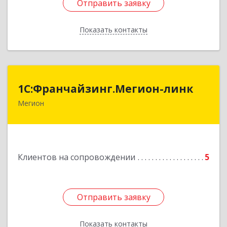
Отправить заявку
Отправить заявку
Показать контакты
Назад
1С:Франчайзинг.Мегион-линк
1С:Франчайзинг.Мегион-линк
Мегион
Подробнее
Клиентов на сопровождении
5
Отправить заявку
Отправить заявку
Показать контакты
Назад