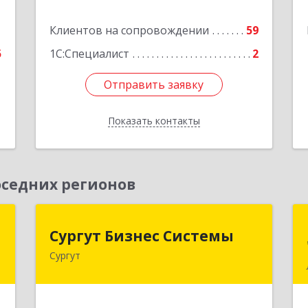
14/П, пом.10, эт.3
№
2
1
Клиентов на сопровождении
59
Подробнее
5
1С:Специалист
2
е
Отправить заявку
Отправить заявку
Показать контакты
Назад
седних регионов
я
Сургут Бизнес Системы
Сургут Бизнес Системы
м
Сургут
628406, Ханты-Мансийский
Автономный округ - Югра АО, Сургут
й
г, 30 лет Победы ул, дом № 44, корпус
т
А, оф.304