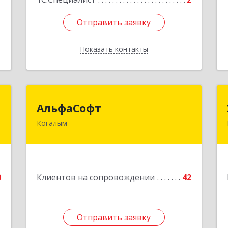
Отправить заявку
Отправить заявку
Показать контакты
Назад
С
АльфаСофт
АльфаСофт
Когалым
й
628484, Ханты-Мансийский
,
Автономный округ - Югра АО,
№
Когалым г, Мира ул, дом № 23, кв.8
8
Подробнее
0
Клиентов на сопровождении
42
е
Отправить заявку
Отправить заявку