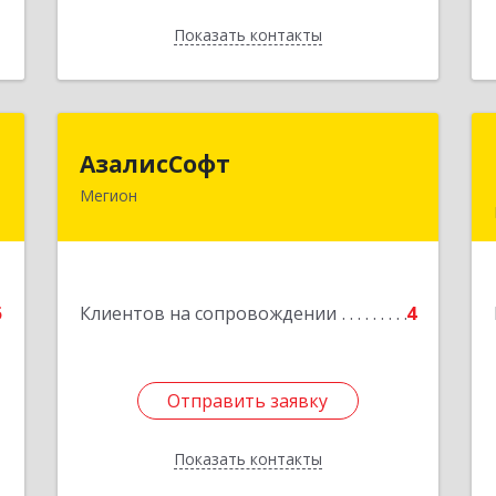
Показать контакты
Назад
-
АзалисСофт
АзалисСофт
к
Мегион
628690, Ханты-Мансийский
Автономный округ - Югра АО, Мегион
г, Высокий пгт, Мира ул, дом № 7, кв.2
е
Подробнее
5
Клиентов на сопровождении
4
Отправить заявку
Отправить заявку
Показать контакты
Назад