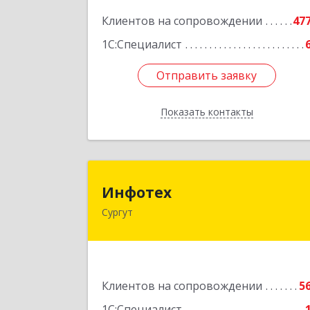
г, Мира пр-кт, дом № 56, кв.
Клиентов на сопровождении
47
Подробне
1С:Специалист
Отправить заявку
Отправить заявку
Показать контакты
Назад
Инфоте
Инфотех
Сургут
628400, Ханты-Мансийски
Автономный округ - Югра АО, Сургу
г, Быстринская ул, дом № 
Подробне
Клиентов на сопровождении
5
1С:Специалист