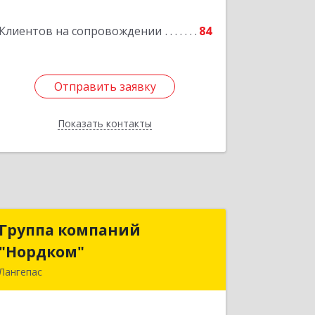
2П, строение 16, этаж 2
Клиентов на сопровождении
84
Подробнее
Отправить заявку
Отправить заявку
Показать контакты
Назад
Группа компаний
Группа компаний
"Нордком"
"Нордком"
Лангепас
628672, Тюменская обл, Лангепас г.,
Солнечная ул., дом № 21/1, каб.313