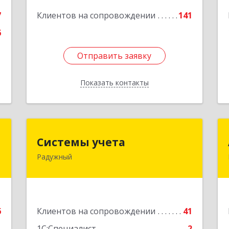
2
7
Клиентов на сопровождении
141
Подробнее
е
6
Отправить заявку
Отправить заявку
Показать контакты
Назад
х
Системы учета
Системы учета
Радужный
й
628462, Ханты-Мансийский
т
Автономный округ - Югра АО,
8
Радужный г, 3-й мкр, дом № 1
е
Подробнее
6
Клиентов на сопровождении
41
1
1С:Специалист
2