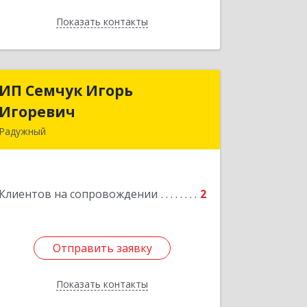
Показать контакты
Назад
ИП Семчук Игорь
ИП Семчук Игорь
Игоревич
Игоревич
Радужный
628464, ХМАО-Югра, г. Радужный, 1
мкн., строение 43
Клиентов на сопровождении
2
Подробнее
Отправить заявку
Отправить заявку
Показать контакты
Назад