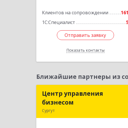
Нижневартовск г, Северная ул, дом 
Клиентов на сопровождении
54А, стр.1, оф.112, 20
16
1С:Специалист
Подробне
Отправить заявку
Отправить заявку
Показать контакты
Назад
Ближайшие партнеры из со
Центр управления
Центр управлени
бизнесом
бизнесо
Сургут
628403, Ханты-Мансийски
Автономный округ - Югра АО, Сургу