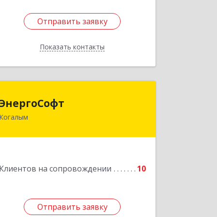
Отправить заявку
Отправить заявку
Показать контакты
Назад
ЭнергоСофт
ЭнергоСофт
Когалым
628485, Ханты-Мансийский
Автономный округ - Югра АО,
Когалым г, Сопочинского проезд,
строение 2, оф.18
Клиентов на сопровождении
10
Подробнее
Отправить заявку
Отправить заявку