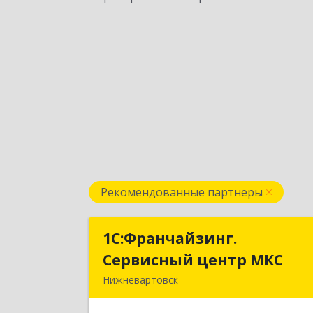
Рекомендованные партнеры
1С:Франчайзинг.
1С:Франчайзинг
Сервисный центр МКС
Сервисный центр МК
Нижневартовск
628615, Ханты-Мансийски
Автономный округ - Югра АО