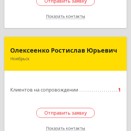
Отправить заявку
Отправить заявку
Показать контакты
Назад
Олексеенко Ростислав Юрьевич
Олексеенко Ростислав Юрьевич
Ноябрьск
629804, Ямало-Ненецкий АО, Ноябрьск г,
УТАДС п, дом № 84, кв.2
Подробнее
Клиентов на сопровождении
1
Отправить заявку
Отправить заявку
Показать контакты
Назад