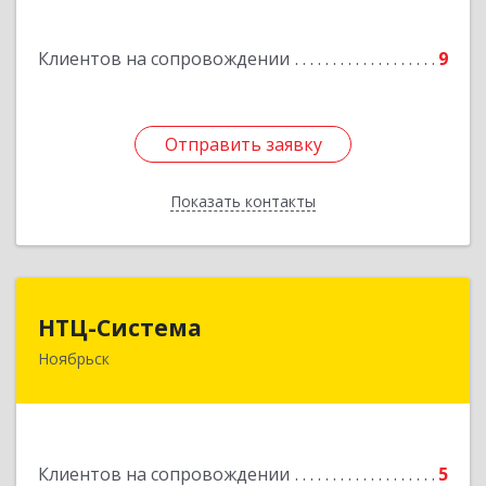
Подробнее
Клиентов на сопровождении
9
Отправить заявку
Отправить заявку
Показать контакты
Назад
НТЦ-Система
НТЦ-Система
Ноябрьск
629804, Ямало-Ненецкий АО, Ноябрьск г, 60 лет
СССР ул, дом № 39
Подробнее
Клиентов на сопровождении
5