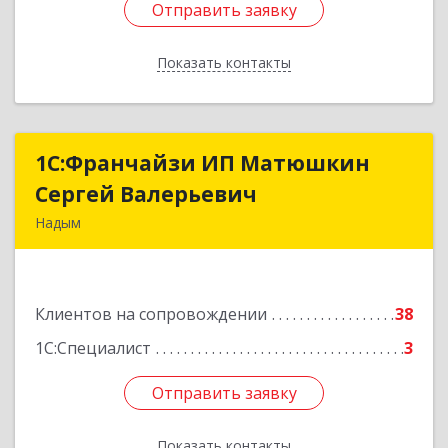
Отправить заявку
Отправить заявку
Показать контакты
Назад
1С:Франчайзи ИП Матюшкин
1С:Франчайзи ИП Матюшкин
Сергей Валерьевич
Сергей Валерьевич
Надым
629730, Ямало-Ненецкий АО, Надым г, ул.
Зверева, дом № 47, кв.28
Клиентов на сопровождении
38
Подробнее
1С:Специалист
3
Отправить заявку
Отправить заявку
Показать контакты
Назад