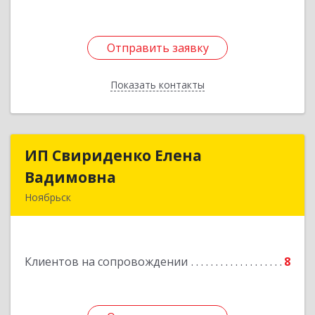
Отправить заявку
Отправить заявку
Показать контакты
Назад
ИП Свириденко Елена
ИП Свириденко Елена
Вадимовна
Вадимовна
Ноябрьск
629805, ЯНАО, Тюменская обл., г Ноябрьск,
ул.Магистральная д.65 ,кв.23
Клиентов на сопровождении
8
Подробнее