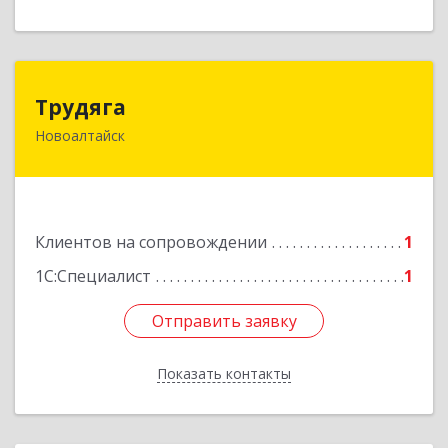
Трудяга
Трудяга
Новоалтайск
658080, Алтайский край, Новоалтайск г,
Прудская ул, дом № 10-21
Подробнее
Клиентов на сопровождении
1
1С:Специалист
1
Отправить заявку
Отправить заявку
Показать контакты
Назад