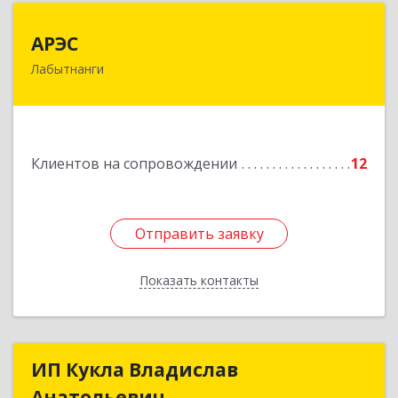
АРЭС
АРЭС
Лабытнанги
629400, Ямало-Ненецкий АО, Лабытнанги г,
Дзержинского ул, дом № 8, кв.62
Подробнее
Клиентов на сопровождении
12
Отправить заявку
Отправить заявку
Показать контакты
Назад
ИП Кукла Владислав
ИП Кукла Владислав
Анатольевич
Анатольевич