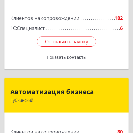
Подробнее
Клиентов на сопровождении
182
1С:Специалист
6
Отправить заявку
Отправить заявку
Показать контакты
Назад
Автоматизация бизнеса
Автоматизация бизнеса
Губкинский
629830, Ямало-Ненецкий АО, Губкинский г,
мкр.6, дом № 5
Подробнее
Клиентов на сопровождении
80