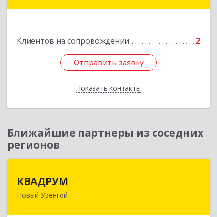
Глазкова ул, дом № 4 б
Подробнее
Клиентов на сопровождении
2
Отправить заявку
Отправить заявку
Показать контакты
Назад
Ближайшие партнеры из соседних
регионов
КВАДРУМ
КВАДРУМ
Новый Уренгой
629309, Ямало-Ненецкий АО, Новый Уренгой г,
Северное Кольцо ул, дом № 14