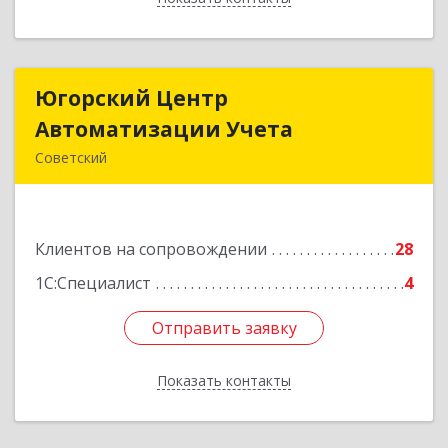
Югорский Центр
Югорский Центр
Автоматизации Учета
Автоматизации Учета
Советский
628242, Ханты-Мансийский Автономный округ
- Югра АО, Советский р-н, Советский г, Ленина
ул, дом № 18, оф.9
Клиентов на сопровождении
28
Подробнее
1С:Специалист
4
Отправить заявку
Отправить заявку
Показать контакты
Назад