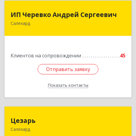
ИП Черевко Андрей Сергеевич
ИП Черевко Андрей Сергеевич
Салехард
629003, Ямало-Ненецкий АО, Салехард г,
Маяковского ул, дом № 44, этаж 2
Подробнее
Клиентов на сопровождении
45
Отправить заявку
Отправить заявку
Показать контакты
Назад
Цезарь
Цезарь
Салехард
629008, Ямало-Ненецкий АО, Салехард г,