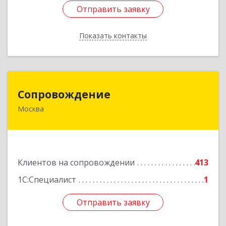
Отправить заявку
Отправить заявку
Показать контакты
Назад
Сопровождение
Сопровождение
Москва
117198, Москва г, Саморы Машела ул, дом № 8,
корпус 1, кв.233
Подробнее
Клиентов на сопровождении
413
1С:Специалист
1
Отправить заявку
Отправить заявку