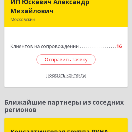
ИП Юскевич Александр
ИП Юскевич Александр
Михайлович
Михайлович
Московский
108811, Москва г, Московский г, Москвитина
ул, дом № 3, корпус 1, кв.97
Клиентов на сопровождении
16
Подробнее
Отправить заявку
Отправить заявку
Показать контакты
Назад
Ближайшие партнеры из соседних
регионов
Консалтинговая группа РУНА
Консалтинговая группа РУНА