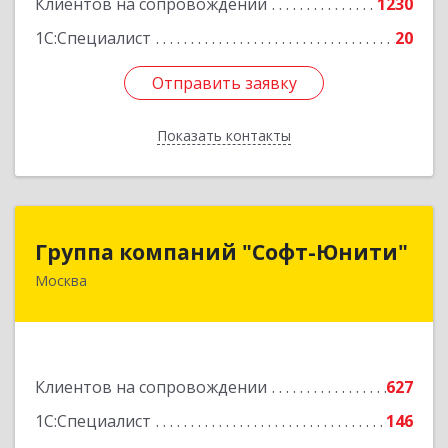
Клиентов на сопровождении
1230
1С:Специалист
20
Отправить заявку
Отправить заявку
Показать контакты
Назад
Группа компаний "Софт-Юнити"
Группа компаний "Софт-Юнити"
Москва
119334, Москва г, вн.тер.г. муниципальный
округ Донской, 5-й Донской проезд, дом № 17,
пом.2/5
Подробнее
Клиентов на сопровождении
627
1С:Специалист
146