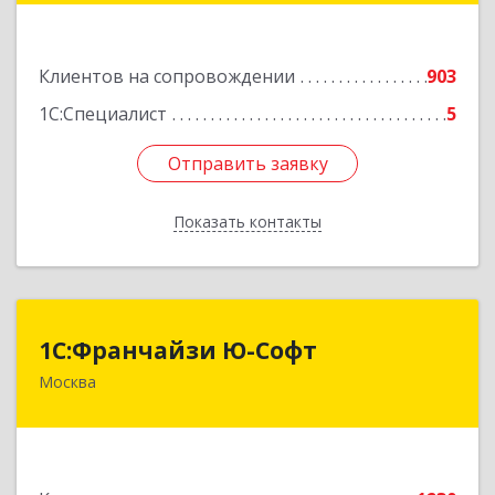
Подробнее
Клиентов на сопровождении
903
1С:Специалист
5
Отправить заявку
Отправить заявку
Показать контакты
Назад
1С:Франчайзи Ю-Софт
1С:Франчайзи Ю-Софт
Москва
117149, Москва г, вн.тер.г. муниципальный
округ Зюзино, Азовская ул, дом № 6, корпус 3
Подробнее