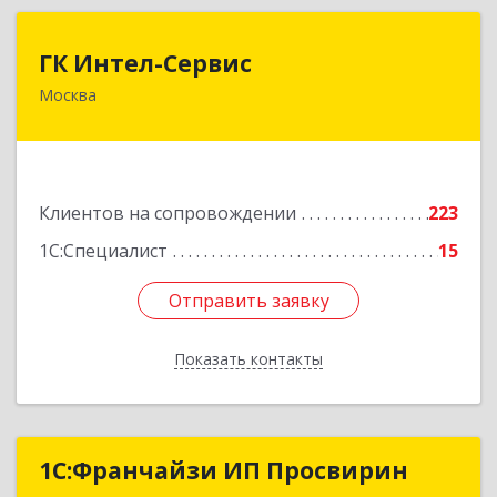
ГК Интел-Сервис
ГК Интел-Сервис
Москва
117105, Москва г, Варшавское ш, дом № 37А,
этаж 2, пом. 205
Подробнее
Клиентов на сопровождении
223
1С:Специалист
15
Отправить заявку
Отправить заявку
Показать контакты
Назад
1C:Франчайзи ИП Просвирин
1C:Франчайзи ИП Просвирин