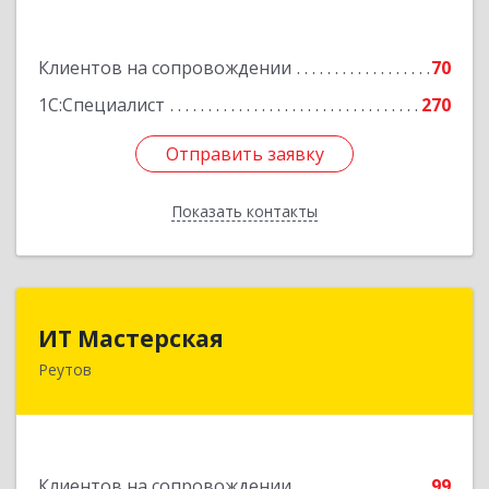
строение 1, пом.625М
Подробнее
Клиентов на сопровождении
70
1С:Специалист
270
Отправить заявку
Отправить заявку
Показать контакты
Назад
ИТ Мастерская
ИТ Мастерская
Реутов
Подробнее
Клиентов на сопровождении
99