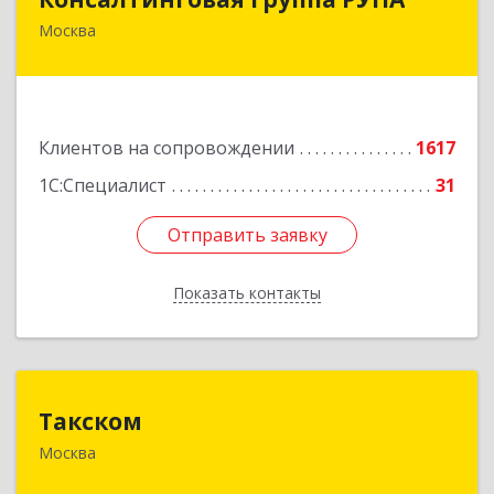
Москва
117218, Москва г, Кржижановского ул, дом №
29, корпус 1
Подробнее
Клиентов на сопровождении
1617
1С:Специалист
31
Отправить заявку
Отправить заявку
Показать контакты
Назад
Такском
Такском
Москва
119034, Москва г, Барыковский пер, дом №
4,стр.2