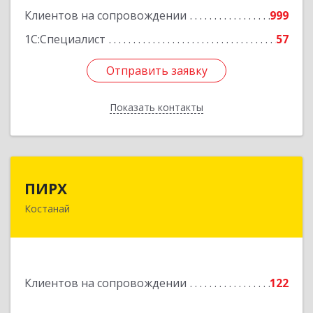
Клиентов на сопровождении
999
1С:Специалист
57
Отправить заявку
Отправить заявку
Показать контакты
Назад
ПИРХ
ПИРХ
Костанай
Республика Казахстан, Костанайская область,
г.Костанай, ул Победы, дом № 70, каб. 7
Подробнее
Клиентов на сопровождении
122