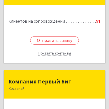
Подробнее
Клиентов на сопровождении
91
Отправить заявку
Отправить заявку
Показать контакты
Назад
Компания Первый Бит
Компания Первый Бит
Костанай
Республика Казахстан, г. Костанай, Аль-Фараби,
111/а, БЦ Парус, к. 302
Подробнее