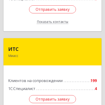
Отправить заявку
Отправить заявку
Показать контакты
Назад
ИТС
ИТС
Миасс
456300, Челябинская обл, Миасс г, Романенко
ул, дом № 50б
Подробнее
Клиентов на сопровождении
199
1С:Специалист
4
Отправить заявку
Отправить заявку