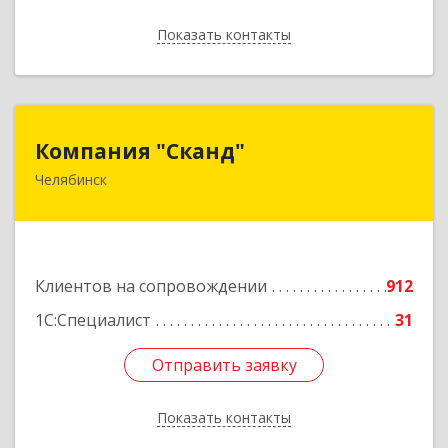
Показать контакты
Назад
Компания "Сканд"
Компания "Сканд"
Челябинск
454091, Челябинская обл, Челябинск г,
Революции пл, дом № 7, оф.1.16
Подробнее
Клиентов на сопровождении
912
1С:Специалист
31
Отправить заявку
Отправить заявку
Показать контакты
Назад