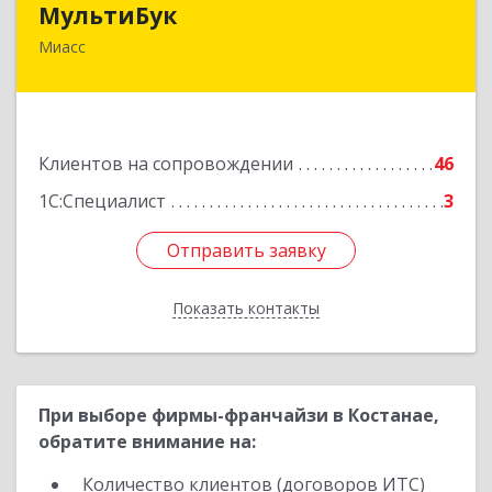
МультиБук
Миасс
456318, Челябинская обл, Миасс г, Жуковского
ул, дом № 8, кв.61
Подробнее
Клиентов на сопровождении
46
1С:Специалист
3
Отправить заявку
Отправить заявку
Показать контакты
Назад
При выборе фирмы-франчайзи в Костанае,
обратите внимание на:
Количество клиентов (договоров ИТС)