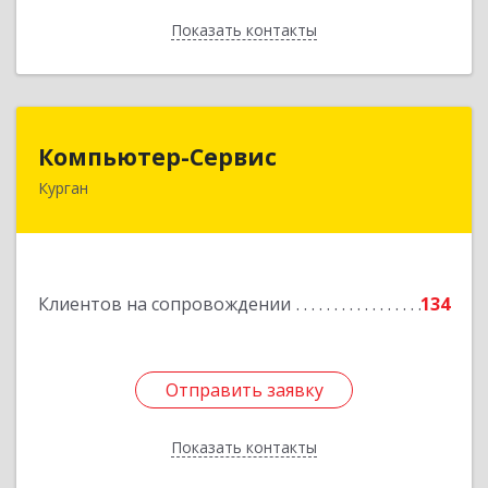
Показать контакты
Назад
Компьютер-Сервис
Компьютер-Сервис
Курган
640022, Курганская обл, Курган г, Василия
Блюхера ул, дом № 30, пом.1
Подробнее
Клиентов на сопровождении
134
Отправить заявку
Отправить заявку
Показать контакты
Назад