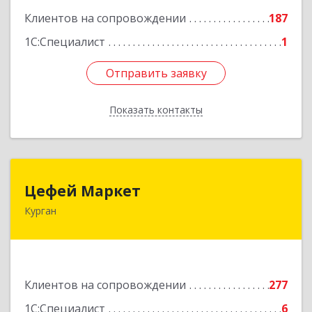
Клиентов на сопровождении
187
1С:Специалист
1
Отправить заявку
Отправить заявку
Показать контакты
Назад
Цефей Маркет
Цефей Маркет
Курган
640002, Курганская обл, Курган г, М.Горького
ул, дом № 35/1
Подробнее
Клиентов на сопровождении
277
1С:Специалист
6