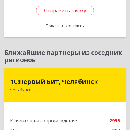
Отправить заявку
Отправить заявку
Показать контакты
Назад
Ближайшие партнеры из соседних
регионов
1С:Первый Бит, Челябинск
1С:Первый Бит, Челябинск
Челябинск
454084, Челябинская обл, Челябинск г,
Каслинская ул, дом № 77, оф.109
Подробнее
Клиентов на сопровождении
2955