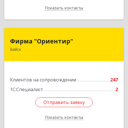
Показать контакты
Назад
Фирма "Ориентир"
Фирма "Ориентир"
Бийск
659300, Алтайский край, Бийск г, Сергея Кирова
пр-кт, дом № 3
Подробнее
Клиентов на сопровождении
247
1С:Специалист
2
Отправить заявку
Отправить заявку
Показать контакты
Назад