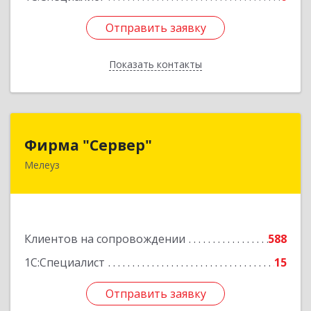
Отправить заявку
Отправить заявку
Показать контакты
Назад
Фирма "Сервер"
Фирма "Сервер"
Мелеуз
453852, Башкортостан Респ, Мелеузовский р-н,
Мелеуз г, 32-й мкр, дом № 36
Подробнее
Клиентов на сопровождении
588
1С:Специалист
15
Отправить заявку
Отправить заявку