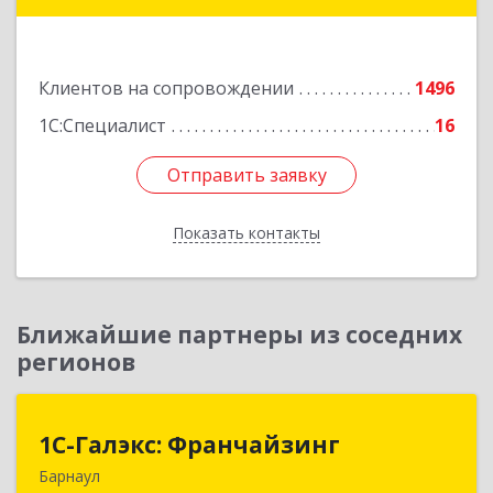
Мынбаева, 46/48, н.п.2
Подробнее
Клиентов на сопровождении
1496
1С:Специалист
16
Отправить заявку
Отправить заявку
Показать контакты
Назад
Ближайшие партнеры из соседних
регионов
1С-Галэкс: Франчайзинг
1С-Галэкс: Франчайзинг
Барнаул
656015, Алтайский край, Барнаул г, Деповская