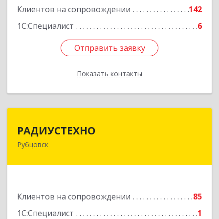
Клиентов на сопровождении
142
1С:Специалист
6
Отправить заявку
Отправить заявку
Показать контакты
Назад
РАДИУСТЕХНО
РАДИУСТЕХНО
Рубцовск
658225, Алтайский край, Рубцовск г, Ленина пр-
кт, дом № 206, оф.427
Подробнее
Клиентов на сопровождении
85
1С:Специалист
1