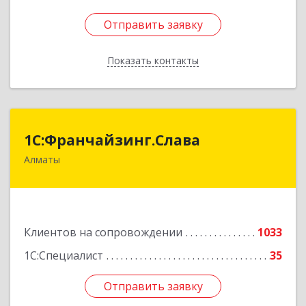
Отправить заявку
Отправить заявку
Показать контакты
Назад
1С:Франчайзинг.Слава
1С:Франчайзинг.Слава
Алматы
Казахстан, Алматы, 050022, Кашгарская 58-2
Подробнее
Клиентов на сопровождении
1033
1С:Специалист
35
Отправить заявку
Отправить заявку