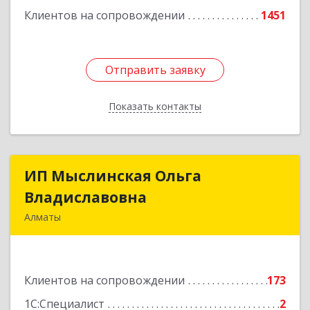
Клиентов на сопровождении
1451
Отправить заявку
Отправить заявку
Показать контакты
Назад
ИП Мыслинская Ольга
ИП Мыслинская Ольга
Владиславовна
Владиславовна
Алматы
КАЗАХСТАН, 050000, Алматы, мкр. Орбита 3,
дом № 26, кв.226
Клиентов на сопровождении
173
Подробнее
1С:Специалист
2