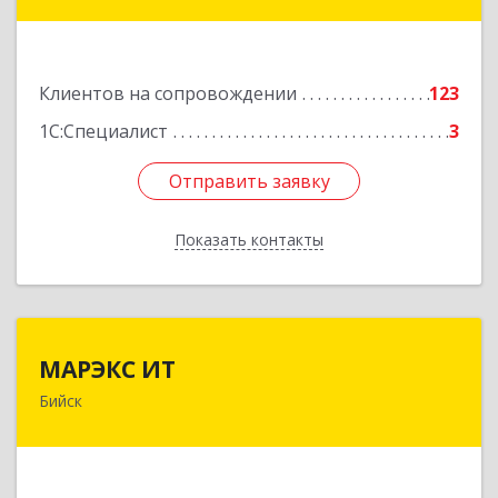
дом № 3
Подробнее
Клиентов на сопровождении
123
1С:Специалист
3
Отправить заявку
Отправить заявку
Показать контакты
Назад
МАРЭКС ИТ
МАРЭКС ИТ
Бийск
Алтайский край, Бийск г, Разина, дом № 94
Подробнее