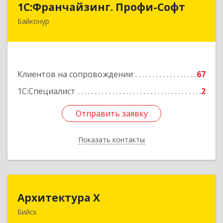
1С:Франчайзинг. Профи-Софт
Байконур
468320, Байконур г, Ленина ул, дом № 10,
кв.1+2+3
Подробнее
Клиентов на сопровождении
67
1С:Специалист
2
Отправить заявку
Отправить заявку
Показать контакты
Назад
Архитектура Х
Архитектура Х
Бийск
659300, Алтайский край, Бийск г, Турусова ул,