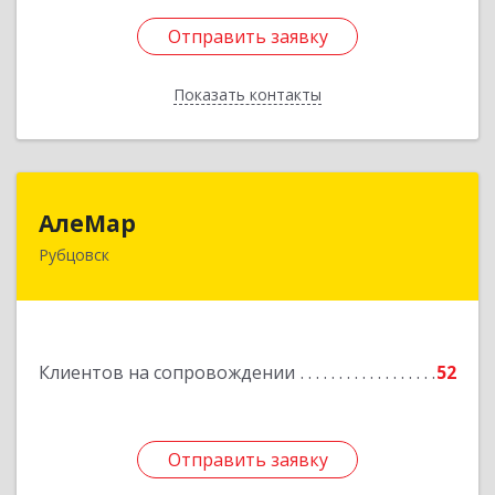
Отправить заявку
Отправить заявку
Показать контакты
Назад
АлеМар
АлеМар
Рубцовск
658210, Алтайский край, Рубцовск г,
Комсомольская ул, дом № 80
Подробнее
Клиентов на сопровождении
52
Отправить заявку
Отправить заявку