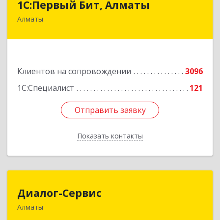
1С:Первый Бит, Алматы
Алматы
050046, Казахстан, Алматы,ул. Сатпаева, д. 90/1,
6 этаж
Подробнее
Клиентов на сопровождении
3096
1С:Специалист
121
Отправить заявку
Отправить заявку
Показать контакты
Назад
Диалог-Сервис
Диалог-Сервис
Алматы
050057, Республика Казахстан, г. Алматы, ул.