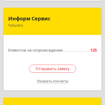
Информ Сервис
Информ Сервис
Рубцовск
658204, Алтайский край, Рубцовск г, Алтайская
ул, дом № 7
Подробнее
Клиентов на сопровождении
125
Отправить заявку
Отправить заявку
Показать контакты
Назад
1С:Франчайзинг. Профи-Софт