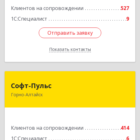
Клиентов на сопровождении
527
1С:Специалист
9
Отправить заявку
Отправить заявку
Показать контакты
Назад
Софт-Пульс
Софт-Пульс
Горно-Алтайск
649006, Алтай Респ, Горно-Алтайск г,
Комсомольская ул, дом № 13
Подробнее
Клиентов на сопровождении
414
1С:Специалист
6