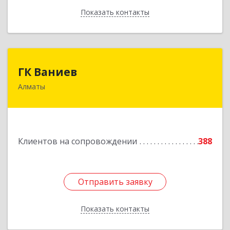
Показать контакты
Назад
ГК Ваниев
ГК Ваниев
Алматы
Республика Казахстан, Бостандыкский район,
г.Алматы, ул. Егизбаева, 7/3 НП 96
Подробнее
Клиентов на сопровождении
388
Отправить заявку
Отправить заявку
Показать контакты
Назад