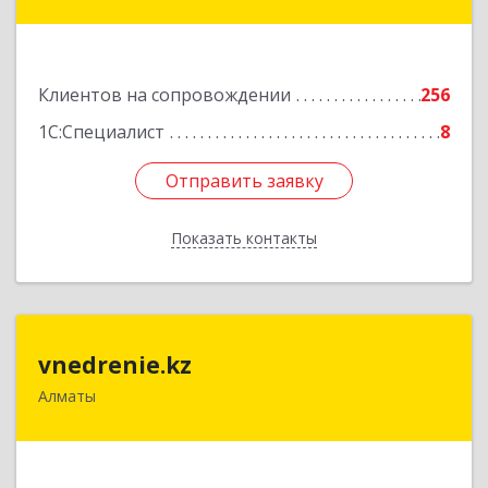
Радостовца, 165б/72г, к.508
Подробнее
Клиентов на сопровождении
256
1С:Специалист
8
Отправить заявку
Отправить заявку
Показать контакты
Назад
vnedrenie.kz
vnedrenie.kz
Алматы
Казахстан, г.Алматы, ул.Прокофьева 45-56
Подробнее