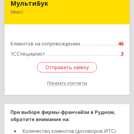
МультиБук
Миасс
456318, Челябинская обл, Миасс г, Жуковского
ул, дом № 8, кв.61
Подробнее
Клиентов на сопровождении
46
1С:Специалист
3
Отправить заявку
Отправить заявку
Показать контакты
Назад
При выборе фирмы-франчайзи в Рудном,
обратите внимание на:
Количество клиентов (договоров ИТС)