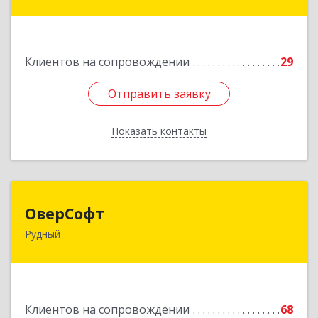
Автовокзала 3-35
Подробнее
Клиентов на сопровождении
29
Отправить заявку
Отправить заявку
Показать контакты
Назад
ОверСофт
ОверСофт
Рудный
КАЗАХСТАН , 111500, Костанайская обл.,
г.Рудый, ул.Ленина, 44, кв.1
Подробнее
Клиентов на сопровождении
68