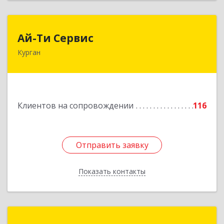
Ай-Ти Сервис
Ай-Ти Сервис
Курган
640032, Курганская обл, г.о. Город Курган,
Курган г, Бажова ул, дом № 49, оф.304
Подробнее
Клиентов на сопровождении
116
Отправить заявку
Отправить заявку
Показать контакты
Назад
МультиБук