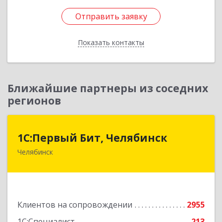
Отправить заявку
Отправить заявку
Показать контакты
Назад
Ближайшие партнеры из соседних
регионов
1С:Первый Бит, Челябинск
1С:Первый Бит, Челябинск
Челябинск
454084, Челябинская обл, Челябинск г,
Каслинская ул, дом № 77, оф.109
Подробнее
Клиентов на сопровождении
2955
1С:Специалист
213