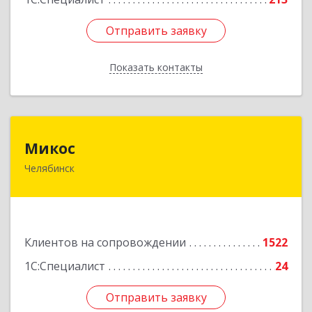
Отправить заявку
Отправить заявку
Показать контакты
Назад
Микос
Микос
Челябинск
454126, Челябинская обл, Челябинск г,
Энтузиастов ул, дом № 28, корпус А, этаж 1
Подробнее
Клиентов на сопровождении
1522
1С:Специалист
24
Отправить заявку
Отправить заявку