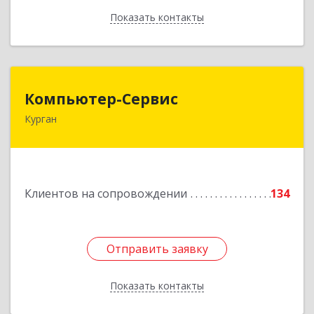
Показать контакты
Назад
Компьютер-Сервис
Компьютер-Сервис
Курган
640022, Курганская обл, Курган г, Василия
Блюхера ул, дом № 30, пом.1
Подробнее
Клиентов на сопровождении
134
Отправить заявку
Отправить заявку
Показать контакты
Назад