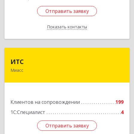
Отправить заявку
Отправить заявку
Показать контакты
Назад
ИТС
ИТС
Миасс
456300, Челябинская обл, Миасс г, Романенко
ул, дом № 50б
Подробнее
Клиентов на сопровождении
199
1С:Специалист
4
Отправить заявку
Отправить заявку