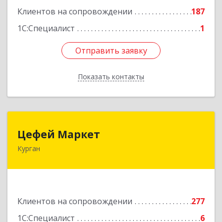
Клиентов на сопровождении
187
1С:Специалист
1
Отправить заявку
Отправить заявку
Показать контакты
Назад
Цефей Маркет
Цефей Маркет
Курган
640002, Курганская обл, Курган г, М.Горького
ул, дом № 35/1
Подробнее
Клиентов на сопровождении
277
1С:Специалист
6