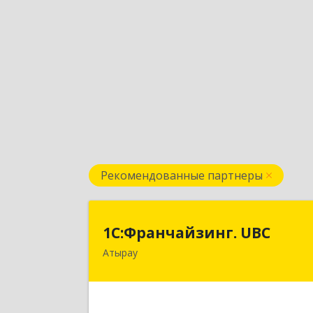
Рекомендованные партнеры
1С:Франчайзинг. UB
1С:Франчайзинг. UBC
Атырау
КАЗАХСТАН, г.Атырау, ул. Гумарова
д.88 
Подробне