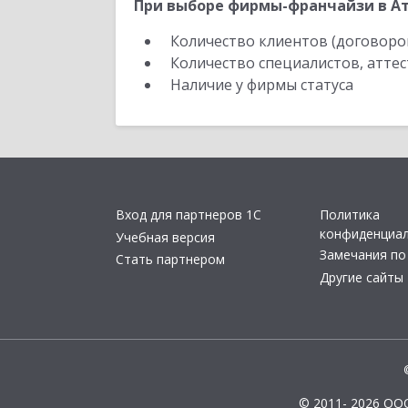
При выборе фирмы-франчайзи в Ат
Количество клиентов (договоро
Количество специалистов, атте
Наличие у фирмы статуса
Вход для партнеров 1С
Политика
конфиденциа
Учебная версия
Замечания по
Стать партнером
Другие сайты
© 2011- 2026 ОО