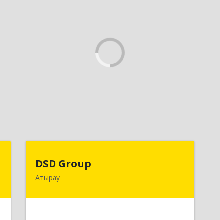
C
DSD Group
DSD Group
Атырау
,
060007, Республика Казахстан,
а
Атырауская область, г.Атырау, ул.
Абая, дом № 11, к.25
е