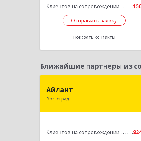
Клиентов на сопровождении
15
Отправить заявку
Отправить заявку
Показать контакты
Назад
Ближайшие партнеры из со
Айлан
Айлант
Волгоград
400001, Волгоградская обл, Волгогра
г, им Канунникова ул, дом № 11
Подробне
Клиентов на сопровождении
82