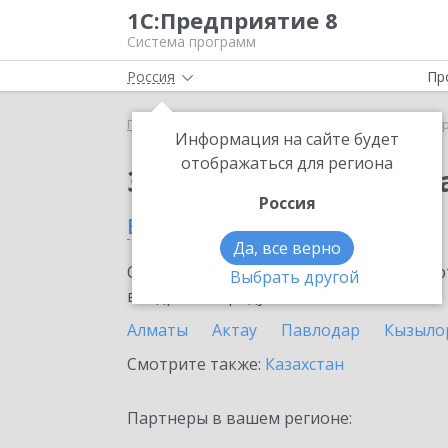
1С:Предприятие 8
Система программ
Россия
Пр
Главная
Сервисы ИТС
1С:ДиректБанк
1С:Дир
Информация на сайте будет
отображаться для региона
Заказать 1С:ДиректБ
Россия
в Атырау
Да, все верно
Ознакомьтесь с информационными карт
Выбрать другой
внедрение продукта.
Алматы
Актау
Павлодар
Кызыло
Смотрите также:
Казахстан
Партнеры в вашем регионе: