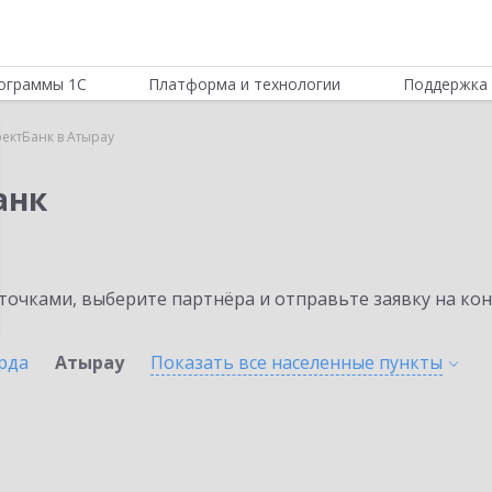
ограммы 1С
Платформа и технологии
Поддержка 
ектБанк в Атырау
анк
очками, выберите партнёра и отправьте заявку на ко
рда
Атырау
Показать все населенные
пункты