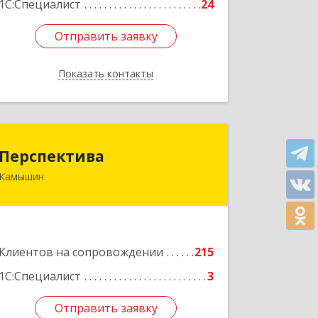
1С:Специалист
24
Отправить заявку
Отправить заявку
Показать контакты
Назад
Перспектива
Перспектива
Камышин
403850, Волгоградская обл, Камышин
г, Леонова ул, дом № 26
Подробнее
Клиентов на сопровождении
215
1С:Специалист
3
Отправить заявку
Отправить заявку