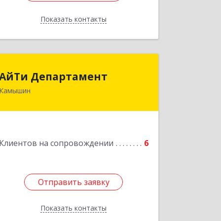
Показать контакты
Назад
АйТи Департамент
АйТи Департамент
Камышин
403882, Волгоградская обл, Камышин
г, Пролетарская ул, дом № 10/1
Подробнее
Клиентов на сопровождении
6
Отправить заявку
Отправить заявку
Показать контакты
Назад