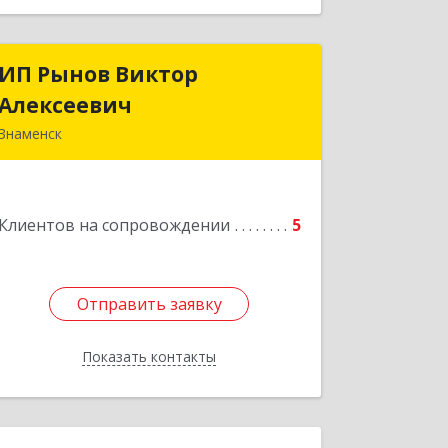
ИП Рынов Виктор
ИП Рынов Виктор
Алексеевич
Алексеевич
Знаменск
Подробнее
Клиентов на сопровождении
5
Отправить заявку
Отправить заявку
Показать контакты
Назад