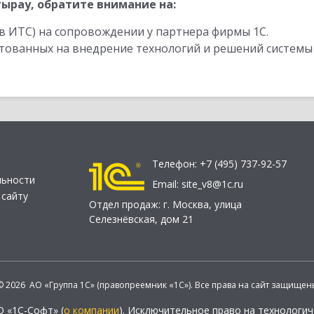
ырау, обратите внимание на:
в ИТС) на сопровождении у партнера фирмы 1С.
стованных на внедрение технологий и решений системы
Телефон:
+7 (495) 737-92-57
льности
Email:
site_v8@1c.ru
 сайту
Отдел продаж:
г. Москва
,
улица
Селезнёвская, дом 21
© 2026 АО «Группа 1С» (правопреемник «1С»). Все права на сайт защищен
О «1С-Софт» (
о компании
). Исключительное право на технологи