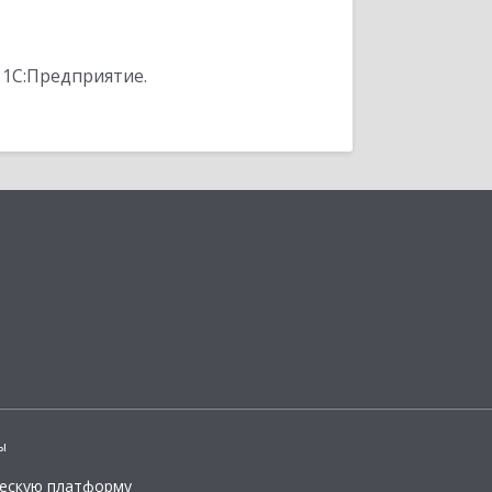
 1С:Предприятие.
ы
ческую платформу