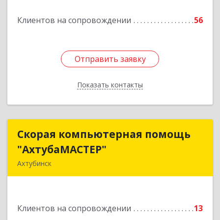
Подробнее
Клиентов на сопровождении
56
Отправить заявку
Отправить заявку
Показать контакты
Назад
Скорая компьютерная помощь
Скорая компьютерная помощь
"АхтубаМАСТЕР"
"АхтубаМАСТЕР"
Ахтубинск
416506, Астраханская обл, Ахтубинский р-н,
Ахтубинск г, Буденного ул, дом № 7, кв.30
Клиентов на сопровождении
13
Подробнее