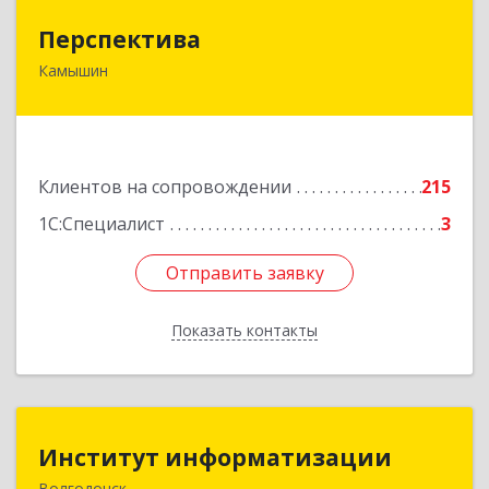
Перспектива
Перспектива
Камышин
403850, Волгоградская обл, Камышин г,
Леонова ул, дом № 26
Подробнее
Клиентов на сопровождении
215
1С:Специалист
3
Отправить заявку
Отправить заявку
Показать контакты
Назад
Институт информатизации
Институт информатизации
Волгодонск