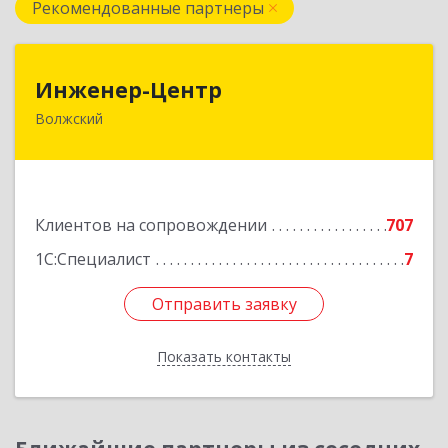
Рекомендованные партнеры
Инженер-Центр
Инженер-Центр
Волжский
404120, Волгоградская обл, Волжский г, им
генерала Карбышева ул, дом № 76
Подробнее
Клиентов на сопровождении
707
1С:Специалист
7
Отправить заявку
Отправить заявку
Показать контакты
Назад