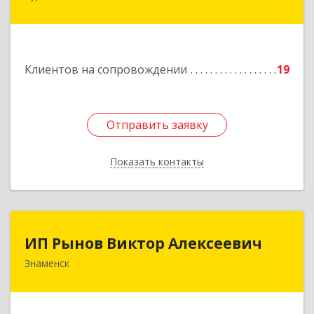
мкр д.21 кв 9
Подробнее
Клиентов на сопровождении
19
Отправить заявку
Отправить заявку
Показать контакты
Назад
ИП Рынов Виктор Алексеевич
ИП Рынов Виктор Алексеевич
Знаменск
Подробнее