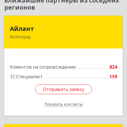
Ближайшие партнеры из соседних
регионов
Айлант
Айлант
Волгоград
400001, Волгоградская обл, Волгоград г, им
Канунникова ул, дом № 11А
Подробнее
Клиентов на сопровождении
824
1С:Специалист
159
Отправить заявку
Отправить заявку
Показать контакты
Назад