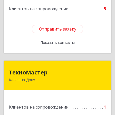
Клиентов на сопровождении
5
Отправить заявку
Отправить заявку
Показать контакты
Назад
ТехноМастер
ТехноМастер
Калач-на-Дону
404503, Волгоградская обл, Калач-на-Дону г,
Пархоменко ул, дом № 4, кв. 56
Подробнее
Клиентов на сопровождении
1