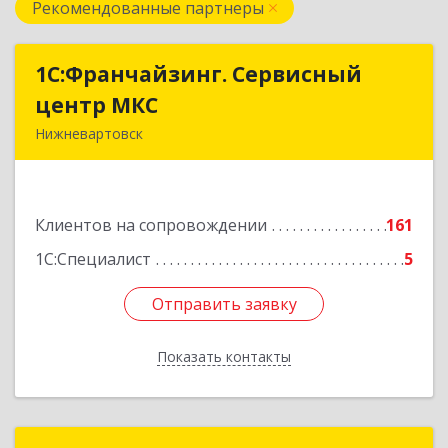
Рекомендованные партнеры
1С:Франчайзинг. Сервисный
1С:Франчайзинг. Сервисный
центр МКС
центр МКС
Нижневартовск
628615, Ханты-Мансийский Автономный округ
- Югра АО, Нижневартовск г, Северная ул, дом
№ 54А, стр.1, оф.112, 202
Клиентов на сопровождении
161
Подробнее
1С:Специалист
5
Отправить заявку
Отправить заявку
Показать контакты
Назад