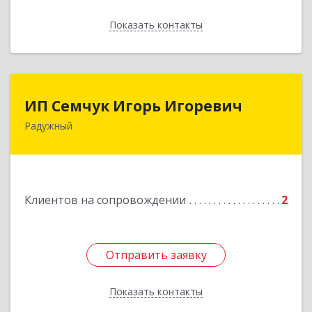
Показать контакты
Назад
ИП Семчук Игорь Игоревич
ИП Семчук Игорь Игоревич
Радужный
628464, ХМАО-Югра, г. Радужный, 1 мкн.,
строение 43
Подробнее
Клиентов на сопровождении
2
Отправить заявку
Отправить заявку
Показать контакты
Назад