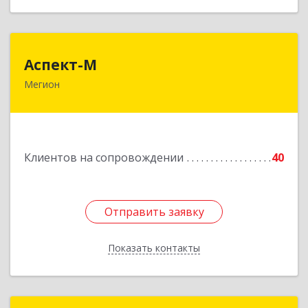
Аспект-М
Аспект-М
Мегион
628681, Ханты-Мансийский Автономный округ
- Югра АО, Мегион г, Строителей ул, дом № 2/3
Подробнее
Клиентов на сопровождении
40
Отправить заявку
Отправить заявку
Показать контакты
Назад