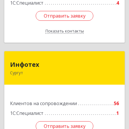
1С:Специалист
4
Отправить заявку
Отправить заявку
Показать контакты
Назад
Инфотех
Инфотех
Сургут
628400, Ханты-Мансийский Автономный округ
- Югра АО, Сургут г, Быстринская ул, дом № 8
Подробнее
Клиентов на сопровождении
56
1С:Специалист
1
Отправить заявку
Отправить заявку