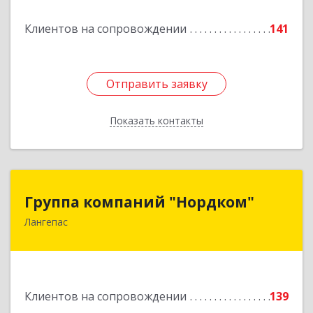
Подробнее
Клиентов на сопровождении
141
Отправить заявку
Отправить заявку
Показать контакты
Назад
Группа компаний "Нордком"
Группа компаний "Нордком"
Лангепас
628672, Тюменская обл, Лангепас г., Солнечная
ул., дом № 21/1, каб.313
Подробнее
Клиентов на сопровождении
139