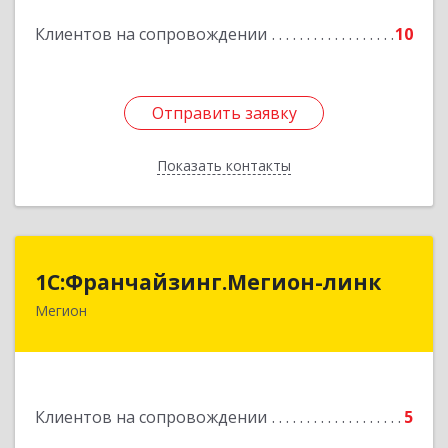
Подробнее
Клиентов на сопровождении
10
Отправить заявку
Отправить заявку
Показать контакты
Назад
1С:Франчайзинг.Мегион-линк
1С:Франчайзинг.Мегион-линк
Мегион
Подробнее
Клиентов на сопровождении
5