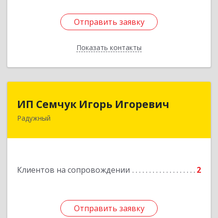
Отправить заявку
Отправить заявку
Показать контакты
Назад
ИП Семчук Игорь Игоревич
ИП Семчук Игорь Игоревич
Радужный
628464, ХМАО-Югра, г. Радужный, 1 мкн.,
строение 43
Подробнее
Клиентов на сопровождении
2
Отправить заявку
Отправить заявку