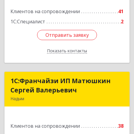
Подробнее
Клиентов на сопровождении
41
1С:Специалист
2
Отправить заявку
Отправить заявку
Показать контакты
Назад
1С:Франчайзи ИП Матюшкин
1С:Франчайзи ИП Матюшкин
Сергей Валерьевич
Сергей Валерьевич
Надым
629730, Ямало-Ненецкий АО, Надым г, ул.
Зверева, дом № 47, кв.28
Клиентов на сопровождении
38
Подробнее