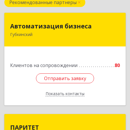
Рекомендованные партнеры
Автоматизация бизнеса
Автоматизация бизнеса
Губкинский
629830, Ямало-Ненецкий АО, Губкинский г,
мкр.6, дом № 5
Подробнее
Клиентов на сопровождении
80
Отправить заявку
Отправить заявку
Показать контакты
Назад
ПАРИТЕТ
ПАРИТЕТ