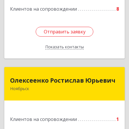
Клиентов на сопровождении
8
Подробнее
Отправить заявку
Отправить заявку
Показать контакты
Назад
Олексеенко Ростислав Юрьевич
Олексеенко Ростислав Юрьевич
Ноябрьск
629804, Ямало-Ненецкий АО, Ноябрьск г,
УТАДС п, дом № 84, кв.2
Подробнее
Клиентов на сопровождении
1