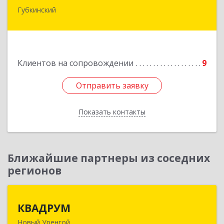
Губкинский
629830, Ямало-Ненецкий АО, Губкинский г, 9-й
мкр, дом № 35, оф.1
Подробнее
Клиентов на сопровождении
9
Отправить заявку
Отправить заявку
Показать контакты
Назад
Ближайшие партнеры из соседних
регионов
КВАДРУМ
КВАДРУМ
Новый Уренгой