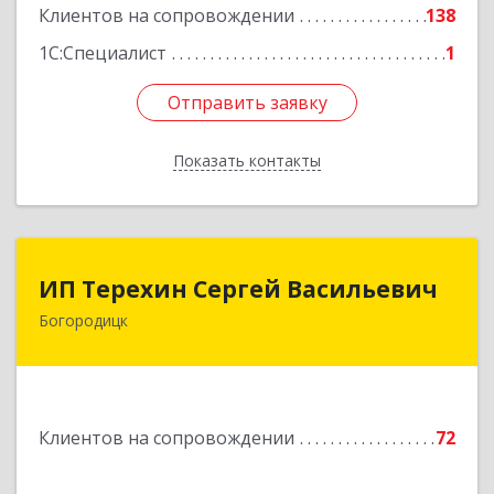
Клиентов на сопровождении
138
1С:Специалист
1
Отправить заявку
Отправить заявку
Показать контакты
Назад
ИП Терехин Сергей Васильевич
ИП Терехин Сергей Васильевич
Богородицк
301831, Тульская обл, Богородицкий р-н,
Богородицк г, Полевая ул, дом № 32, кв.92
Подробнее
Клиентов на сопровождении
72