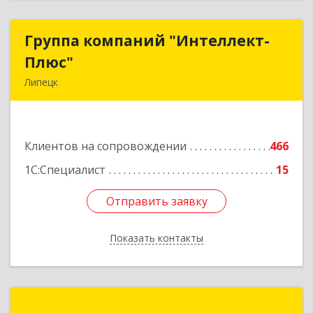
Группа компаний "Интеллект-
Группа компаний "Интеллект-
Плюс"
Плюс"
Липецк
398024, Липецкая обл, Липецк г, Победы пл,
дом № 8, 306
Клиентов на сопровождении
466
Подробнее
1С:Специалист
15
Отправить заявку
Отправить заявку
Показать контакты
Назад
1С:Франчайзи А-Софт