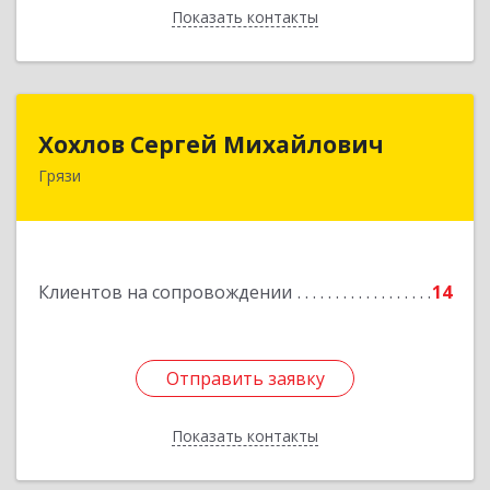
Показать контакты
Назад
Хохлов Сергей Михайлович
Хохлов Сергей Михайлович
Грязи
399059, Россия, Липецкая обл., г.Грязи,
ул.Рублева, д.31
Подробнее
Клиентов на сопровождении
14
Отправить заявку
Отправить заявку
Показать контакты
Назад