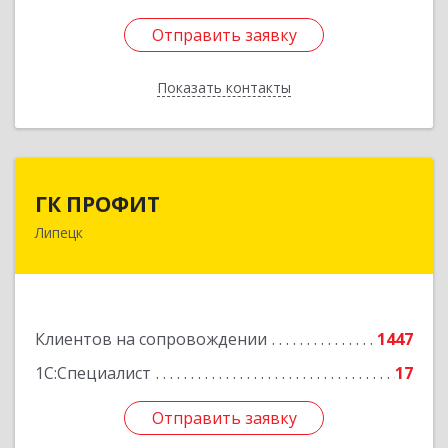
Отправить заявку
Отправить заявку
Показать контакты
Назад
ГК ПРОФИТ
ГК ПРОФИТ
Липецк
398001, Липецкая обл, Липецк г, Советская ул,
дом № 66Б, пом.8
Подробнее
Клиентов на сопровождении
1447
1С:Специалист
17
Отправить заявку
Отправить заявку