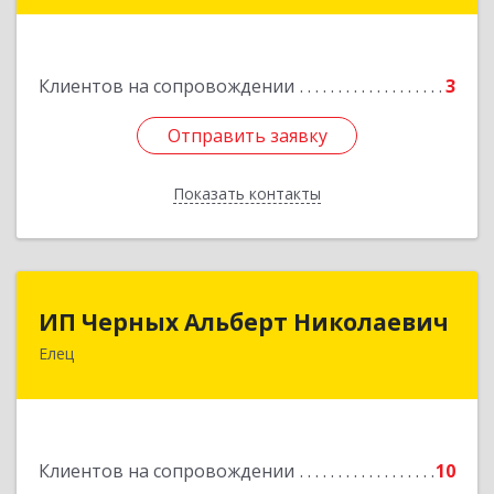
Подробнее
Клиентов на сопровождении
3
Отправить заявку
Отправить заявку
Показать контакты
Назад
ИП Черных Альберт Николаевич
ИП Черных Альберт Николаевич
Елец
399771, Липецкая обл, Елец г, Н.Гусевой ул, 56А
Подробнее
Клиентов на сопровождении
10