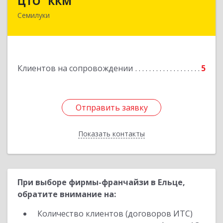
ЦТО "ККМ"
Семилуки
Подробнее
Клиентов на сопровождении
5
Отправить заявку
Отправить заявку
Показать контакты
Назад
При выборе фирмы-франчайзи в Ельце,
обратите внимание на:
Количество клиентов (договоров ИТС)