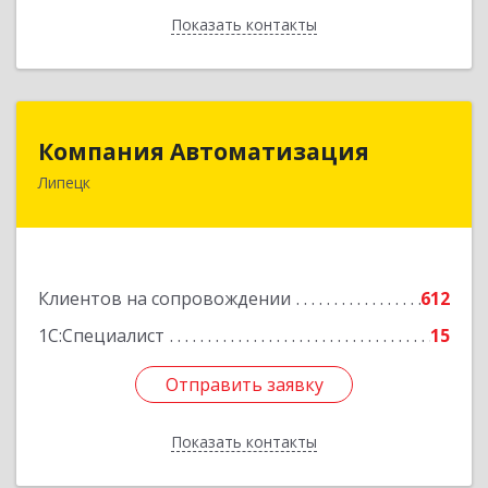
Показать контакты
Назад
Компания Автоматизация
Компания Автоматизация
Липецк
398001, Липецкая обл, Липецк г, Победы пл,
дом № 8
Подробнее
Клиентов на сопровождении
612
1С:Специалист
15
Отправить заявку
Отправить заявку
Показать контакты
Назад