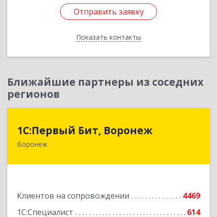
Отправить заявку
Отправить заявку
Показать контакты
Назад
Ближайшие партнеры из соседних
регионов
1С:Первый Бит, Воронеж
1С:Первый Бит, Воронеж
Воронеж
394006, Воронежская обл, Воронеж г, 20-летия
Октября ул, дом № 119, оф.711
Подробнее
Клиентов на сопровождении
4469
1С:Специалист
614