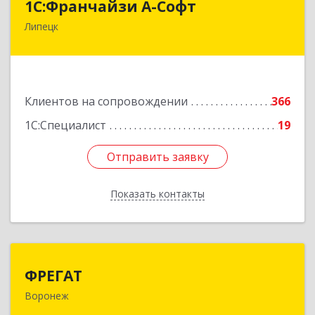
1С:Франчайзи А-Софт
Липецк
398059, Липецкая обл, Липецк г, Фрунзе ул,
дом № 27
Подробнее
Клиентов на сопровождении
366
1С:Специалист
19
Отправить заявку
Отправить заявку
Показать контакты
Назад
ФРЕГАТ
ФРЕГАТ
Воронеж
394006, Воронежская обл, Воронеж г,