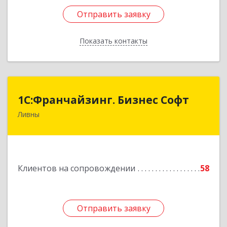
Отправить заявку
Отправить заявку
Показать контакты
Назад
1C:Франчайзинг. Бизнес Софт
1C:Франчайзинг. Бизнес Софт
Ливны
303851, Орловская обл, Ливны г, Гайдара ул,
дом № 2, кв.124
Подробнее
Клиентов на сопровождении
58
Отправить заявку
Отправить заявку