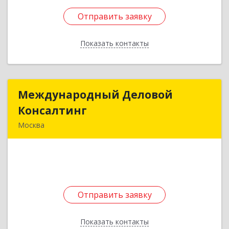
Отправить заявку
Отправить заявку
Показать контакты
Назад
Международный Деловой
Международный Деловой
Консалтинг
Консалтинг
Москва
107140, Москва г, Красносельская Верхн. ул,
дом № 11А, строение стр3
Подробнее
Отправить заявку
Отправить заявку
Показать контакты
Назад