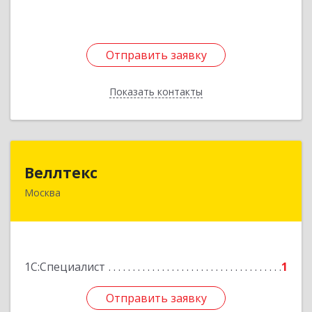
Отправить заявку
Отправить заявку
Показать контакты
Назад
Веллтекс
Веллтекс
Москва
105122, Москва г, Щёлковское ш, дом № 2А
Подробнее
1С:Специалист
1
Отправить заявку
Отправить заявку