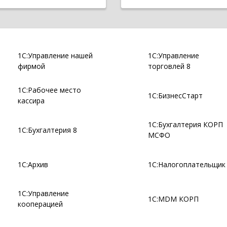
1С:Управление нашей
1С:Управление
фирмой
торговлей 8
1С:Рабочее место
1С:БизнесСтарт
кассира
1С:Бухгалтерия КОРП
1С:Бухгалтерия 8
МСФО
1С:Архив
1С:Налогоплательщик
1С:Управление
1С:MDM КОРП
кооперацией