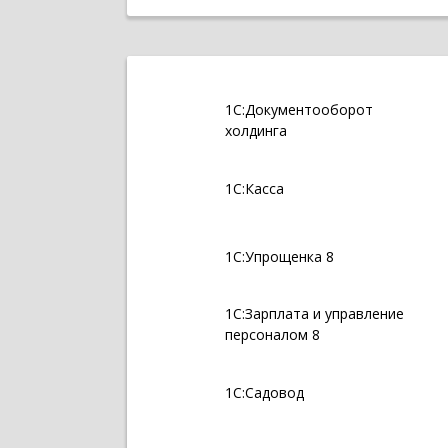
1С:Документооборот
холдинга
1С:Касса
1С:Упрощенка 8
1С:Зарплата и управление
персоналом 8
1С:Садовод