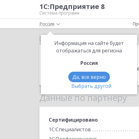
1С:Предприятие 8
Система программ
Россия
Пр
Главная
Веллтекс
Информация на сайте будет
Веллтекс
отображаться для региона
Россия
Адрес:
105122, Москва г, Щёлковско
Телефон:
(495) 849-2984
Да, все верно
Выбрать другой
Данные по партнеру
Сертифицировано
1С:Специалистов