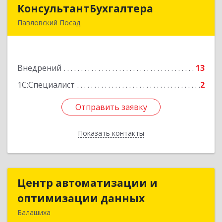
КонсультантБухгалтера
КонсультантБухгалтера
Павловский Посад
142500, Московская обл, Павловский Посад г,
Каляева ул, дом № 3, оф.38
Внедрений
13
Подробнее
1С:Специалист
2
Отправить заявку
Отправить заявку
Показать контакты
Назад
Центр автоматизации и
Центр автоматизации и
оптимизации данных
оптимизации данных
Балашиха