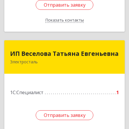
Отправить заявку
Отправить заявку
Показать контакты
Назад
ИП Веселова Татьяна Евгеньевна
ИП Веселова Татьяна Евгеньевна
Электросталь
144000, Московская обл, Электросталь г,
Николаева ул, дом № 6, кв.6
Подробнее
1С:Специалист
1
Отправить заявку
Отправить заявку