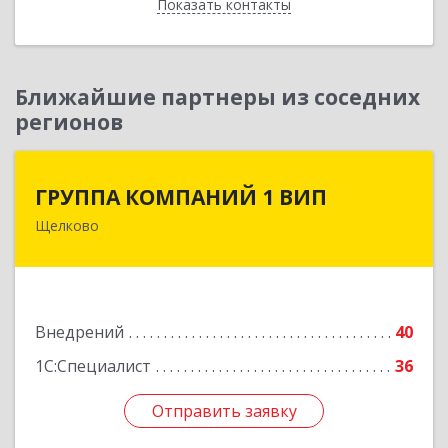
Показать контакты
Назад
Ближайшие партнеры из соседних
регионов
ГРУППА КОМПАНИЙ 1 ВИП
ГРУППА КОМПАНИЙ 1 ВИП
Щелково
141170, Московская обл, Щелковский р-н,
Монино рп, Алксниса ул, дом № 44, оф.9
Подробнее
Внедрений
40
1С:Специалист
36
Отправить заявку
Отправить заявку