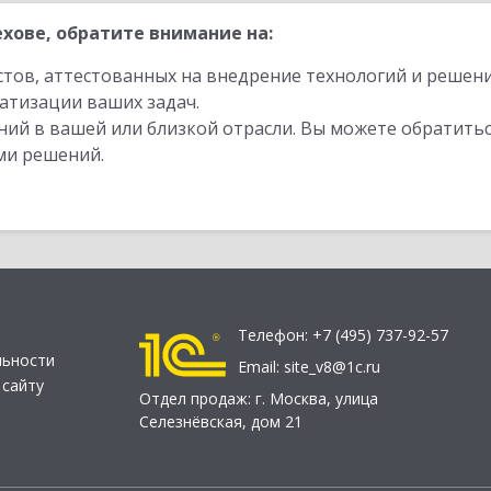
хове, обратите внимание на:
стов, аттестованных на внедрение технологий и решен
атизации ваших задач.
ий в вашей или близкой отрасли. Вы можете обратитьс
ми решений.
Телефон:
+7 (495) 737-92-57
льности
Email:
site_v8@1c.ru
 сайту
Отдел продаж:
г. Москва
,
улица
Селезнёвская, дом 21