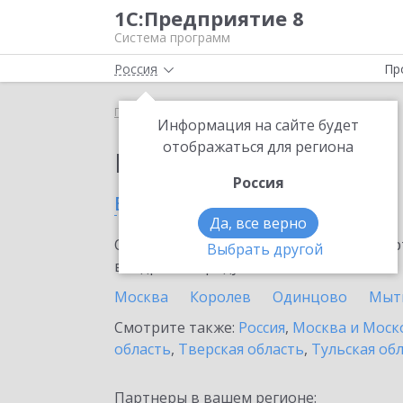
1С:Предприятие 8
Система программ
Россия
Пр
Главная
Выбор партнёра
Информация на сайте будет
отображаться для региона
Партнеры фирмы 1С
Россия
в Чехове
Да, все верно
Ознакомьтесь с информационными карт
Выбрать другой
внедрение продукта.
Москва
Королев
Одинцово
Мыт
Смотрите также:
Россия
,
Москва и Моск
область
,
Тверская область
,
Тульская об
Партнеры в вашем регионе: