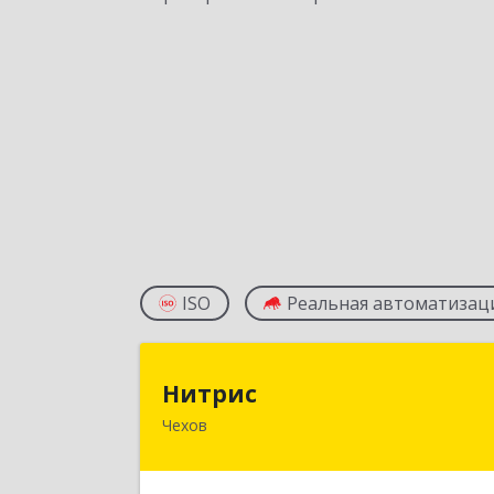
ISO
Реальная автоматизац
Нитри
Нитрис
Чехов
142350, Московская обл, Чехов м.о.
Столбовая пгт, Серпуховская ул, до
№ 2