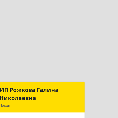
ИП Рожкова Галина
ИП Рожкова Галина
Николаевна
Николаевна
Чехов
142306, Московская обл, Чеховский р-
н, Чехов г, Лопасненская ул, дом № 7,